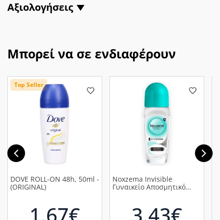
Αξιολογήσεις
Μπορεί να σε ενδιαφέρουν
Top Seller
DOVE ROLL-ON 48h, 50ml -
Noxzema Invisible
S
(ORIGINAL)
Γυναικείο Αποσμητικό
Ε
Ενάντια στα Λευκά
Α
Σημάδια σε Roll-On, 50ml
Α
1.67€
3.43€