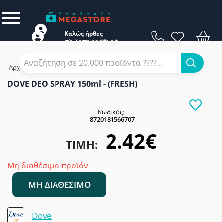
Καλώς ήρθες
σύνδεση
εγγραφή
Κάνε
ή
Αρχική
/
Εταιρίες
/
Dove
/
DOVE DEO SPRAY 150ml - (FRESH)
DOVE DEO SPRAY 150ml - (FRESH)
Κωδικός:
8720181566707
2.42€
ΤΙΜΉ:
Μη διαθέσιμο προϊόν
ΜΗ ΔΙΑΘΈΣΙΜΟ
Dove