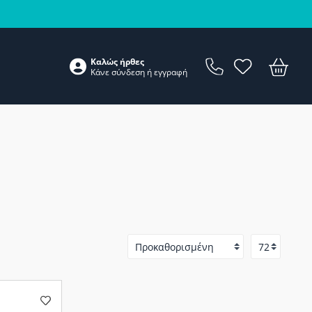
Καλώς ήρθες
Κάνε
σύνδεση
ή
εγγραφή