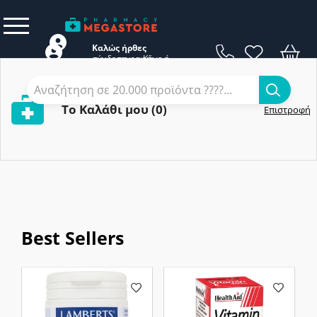
Καλώς ήρθες
σύνδεση
εγγραφή
Κάνε
ή
Το Kαλάθι μου (0)
Επιστροφή
Best Sellers