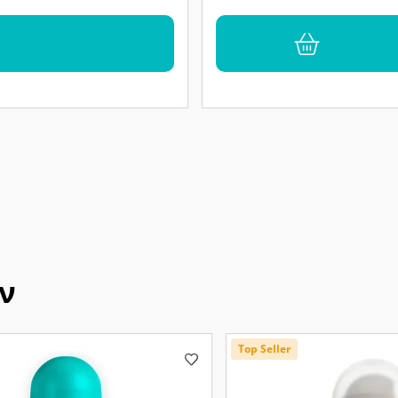
ν
Top Seller