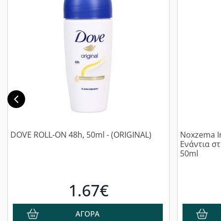
DOVE ROLL-ON 48h, 50ml - (ORIGINAL)
Noxzema In
Ενάντια στ
50ml
1.67€
ΑΓΟΡΑ