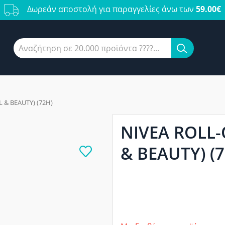
Δωρεάν αποστολή για παραγγελίες άνω των
59.00€
 & BEAUTY) (72H)
NIVEA ROLL-
& BEAUTY) (