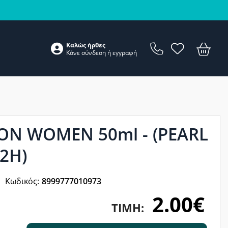
Καλώς ήρθες
Κάνε
σύνδεση
ή
εγγραφή
ON WOMEN 50ml - (PEARL
72H)
Κωδικός:
8999777010973
2.00€
ΤΙΜΉ: