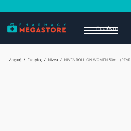
Προϊόντα
Αρχική
/
Εταιρίες
/
Nivea
/
NIVEA ROLL-ON WOMEN 50ml - (PEARL