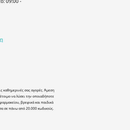
: 09:00 -
κη
ις καθημερινές σας αγορές. Άμεση
έτοιμο να λύσει την οποιαδήποτε
φαρμακείου, βρεφικά και παιδικά
σα σε πάνω από 20.000 κωδικούς.