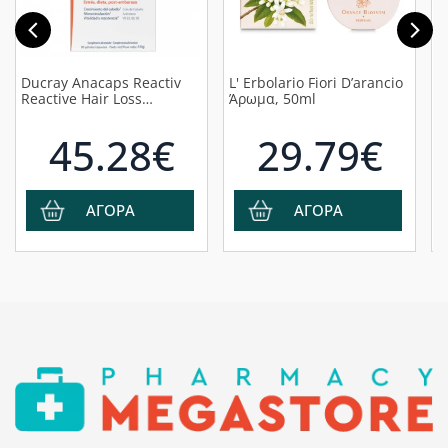
Ducray Anacaps Reactiv
L' Erbolario Fiori D’arancio
A
Reactive Hair Loss
Άρωμα, 50ml
P
Συμπλήρωμα Διατροφής
0
για Διατήρηση
45.28€
29.79€
Φυσιολογικής Τριχοφυΐας
σε Περίπτωση
Αντιδραστικής
Τριχόπτωσης, 90κάψουλες
ΑΓΟΡΑ
ΑΓΟΡΑ