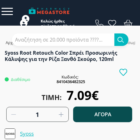
Καλώς ήρθες
σύνδεση
εγγραφή
Κάνε
ή
Αρχική
/
Εταιρίες
/
Syoss
/
Syoss Root Retouch Color Σπρέι Προσωριν
Syoss Root Retouch Color Σπρέι Προσωρινής
Κάλυψης για την Ρίζα Ξανθό Σκούρο, 120ml
Κωδικός:
Διαθέσιμο
8410436482325
7.09€
ΤΙΜΉ:
ΑΓΟΡΑ
Syoss