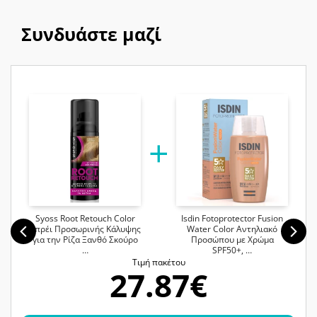
Συνδυάστε μαζί
Syoss Root Retouch Color
Isdin Fotoprotector Fusion
Σπρέι Προσωρινής Κάλυψης
Water Color Αντηλιακό
για την Ρίζα Ξανθό Σκούρο
Προσώπου με Χρώμα
…
SPF50+, …
Tιμή πακέτου
27.87€