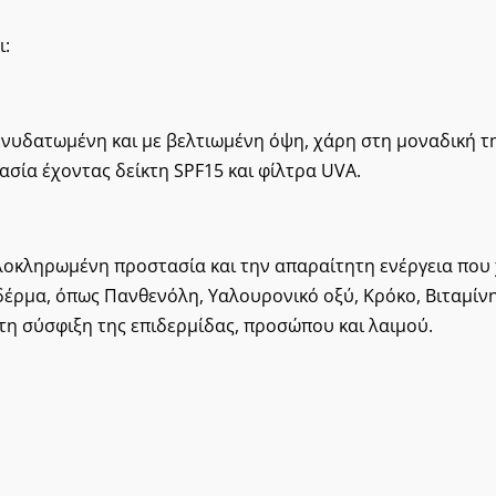
ι:
 ενυδατωμένη και με βελτιωμένη όψη, χάρη στη μοναδική τ
σία έχοντας δείκτη SPF15 και φίλτρα UVA.
λοκληρωμένη προστασία και την απαραίτητη ενέργεια που χ
δέρμα, όπως Πανθενόλη, Υαλουρονικό οξύ, Κρόκο, Βιταμίν
τη σύσφιξη της επιδερμίδας, προσώπου και λαιμού.