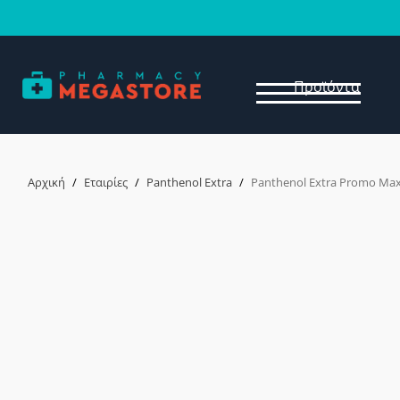
Προϊόντα
Αρχική
/
Εταιρίες
/
Panthenol Extra
/
Panthenol Extra Promo Maxi