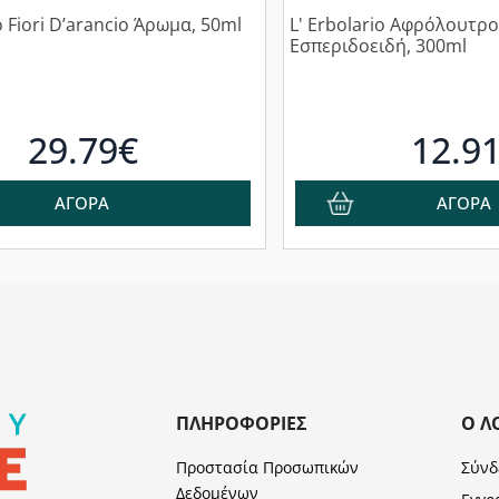
o Fiori D’arancio Άρωμα, 50ml
L' Erbolario Αφρόλουτρ
Εσπεριδοειδή, 300ml
29.79€
12.9
ΑΓΟΡΑ
ΑΓΟΡΑ
ΠΛΗΡΟΦΟΡΊΕΣ
Ο Λ
Προστασία Προσωπικών
Σύνδ
Δεδομένων