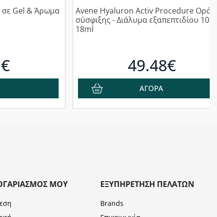
ο σε Gel & Άρωμα
Avene Hyaluron Activ Procedure Ορός
σύσφιξης - Διάλυμα εξαπεπτιδίου 10%
18ml
1€
49.48€
ΑΓΟΡΑ
ΟΓΑΡΙΑΣΜΌΣ ΜΟΥ
ΕΞΥΠΗΡΈΤΗΣΗ ΠΕΛΑΤΏΝ
εση
Brands