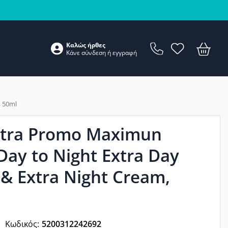
Καλώς ήρθες
Κάνε
σύνδεση
ή
εγγραφή
, 50ml
xtra Promo Maximun
Day to Night Extra Day
& Extra Night Cream,
Κωδικός:
5200312242692