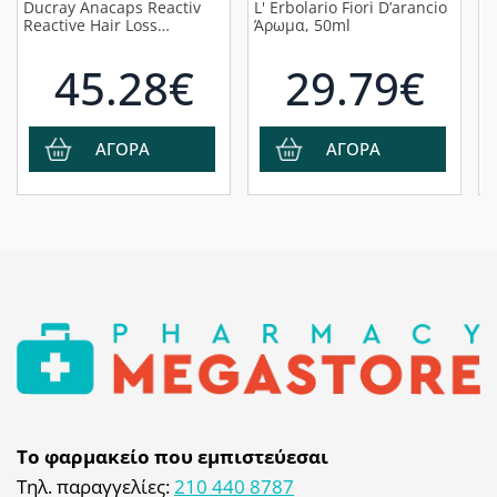
Ducray Anacaps Reactiv
L' Erbolario Fiori D’arancio
L
Reactive Hair Loss
Άρωμα, 50ml
σ
Συμπλήρωμα Διατροφής
Ε
για Διατήρηση
45.28€
29.79€
Φυσιολογικής Τριχοφυΐας
σε Περίπτωση
Αντιδραστικής
Τριχόπτωσης, 90κάψουλες
ΑΓΟΡΑ
ΑΓΟΡΑ
Το φαρμακείο που εμπιστεύεσαι
Τηλ. παραγγελίες:
210 440 8787