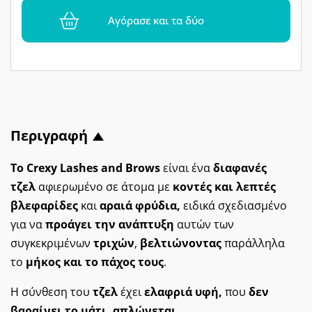
Αγόρασε και τα δύο
Περιγραφή
Το Crexy Lashes and Brows
είναι ένα
διαφανές
τζελ
αφιερωμένο σε άτομα με
κοντές και λεπτές
βλεφαρίδες
και
αραιά φρύδια,
ειδικά σχεδιασμένο
για να
προάγει την ανάπτυξη
αυτών των
συγκεκριμένων
τριχών
,
βελτιώνοντας
παράλληλα
το
μήκος και το πάχος τους
.
Η σύνθεση του
τζελ
έχει
ελαφριά υφή,
που
δεν
βαραίνει το μάτι,
απλώνεται