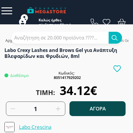
Καλώς ήρθες
σύνδεση
εγγραφή
Κάνε
ή
Αρχική
/
Εταιρίες
/
Labo Crescina
/
Labo Crexy Lashes and Brows Gel
Labo Crexy Lashes and Brows Gel για Ανάπτυξη
Βλεφαρίδων και Φρυδιών, 8ml
Κωδικός:
Διαθέσιμο
8051417929202
34.12€
ΤΙΜΉ:
ΑΓΟΡΑ
Labo Crescina