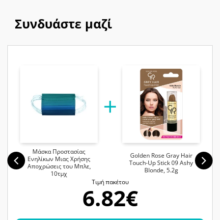
Συνδυάστε μαζί
Μάσκα Προστασίας
Golden Rose Gray Hair
Ενηλίκων Μιας Χρήσης
Touch-Up Stick 09 Ashy
Αποχρώσεις του Μπλε,
Blonde, 5.2g
10τμχ
Tιμή πακέτου
6.82€