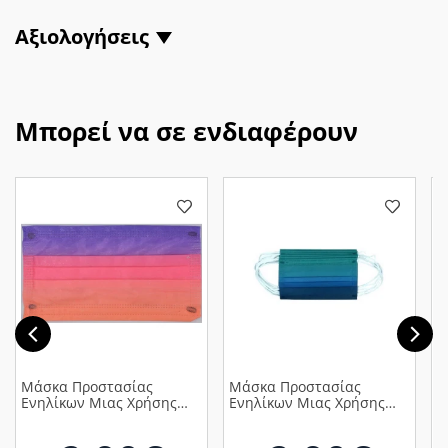
Αξιολογήσεις
Μπορεί να σε ενδιαφέρουν
Μάσκα Προστασίας
Μάσκα Προστασίας
D
Ενηλίκων Μιας Χρήσης
Ενηλίκων Μιας Χρήσης
R
Αποχρώσεις Μωβ-
Αποχρώσεις του Μπλε,
Σ
Πορτοκαλί, 10τμχ
10τμχ
γ