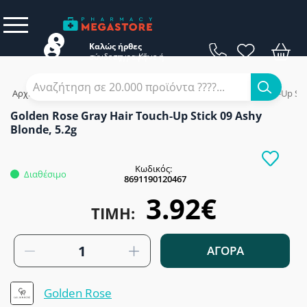
Καλώς ήρθες
σύνδεση
εγγραφή
Κάνε
ή
Αρχική
/
Εταιρίες
/
Golden Rose
/
Golden Rose Gray Hair Touch-Up Stic
Golden Rose Gray Hair Touch-Up Stick 09 Ashy
Blonde, 5.2g
Κωδικός:
Διαθέσιμο
8691190120467
3.92€
ΤΙΜΉ:
ΑΓΟΡΑ
Golden Rose