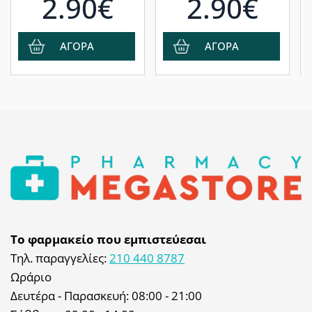
2.90€
2.90€
Φ
σ
Α
Τ
ΑΓΟΡΑ
ΑΓΟΡΑ
Το φαρμακείο που εμπιστεύεσαι
Τηλ. παραγγελίες:
210 440 8787
Ωράριο
Δευτέρα - Παρασκευή: 08:00 - 21:00