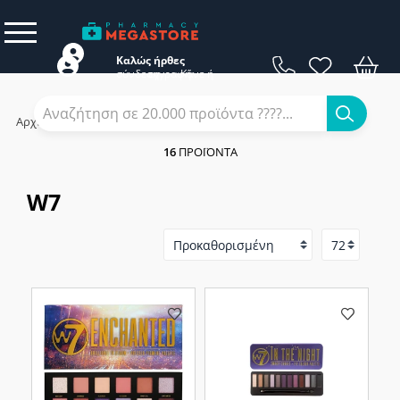
Καλώς ήρθες
σύνδεση
εγγραφή
Κάνε
ή
Αρχική
/
Εταιρίες
/
W7
16
ΠΡΟΪΌΝΤΑ
W7