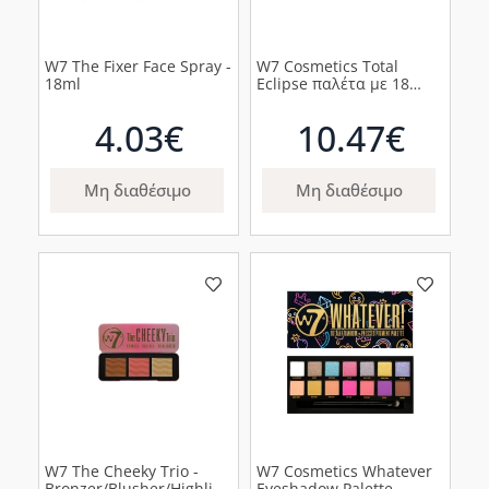
W7 The Fixer Face Spray -
W7 Cosmetics Total
18ml
Eclipse παλέτα με 18
σκιές (πολυχρωμία σε
ματ & μεταλλικές
4.03€
10.47€
αποχρώσεις) 18gr
Μη διαθέσιμο
Μη διαθέσιμο
W7 The Cheeky Trio -
W7 Cosmetics Whatever
Bronzer/Blusher/Highlighter
Eyeshadow Palette