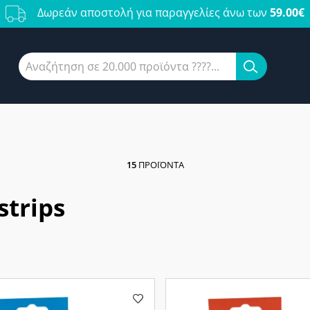
Δωρεάν αποστολή για παραγγελίες άνω των
59.00€
15
ΠΡΟΪΌΝΤΑ
strips