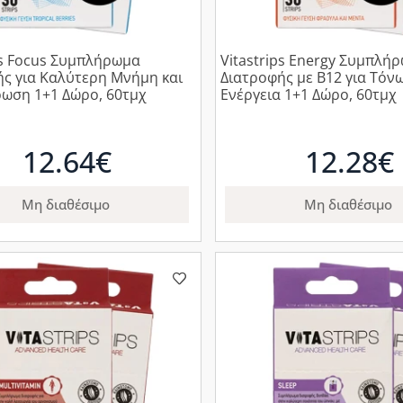
ps Focus Συμπλήρωμα
Vitastrips Energy Συμπλή
ήμη και
Διατροφής με Β12 για Τόν
ωση 1+1 Δώρο, 60τμχ
Ενέργεια 1+1 Δώρο, 60τμχ
12.64€
12.28€
Μη διαθέσιμο
Μη διαθέσιμο