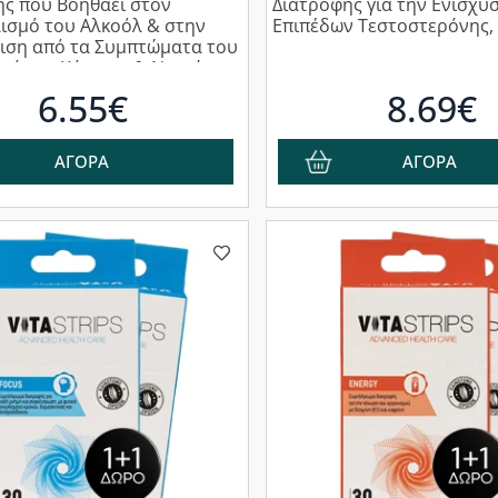
ς που Βοηθάει στον
Διατροφής για την Ενίσχυ
ισμό του Αλκοόλ & στην
Επιπέδων Τεστοστερόνης,
ιση από τα Συμπτώματα του
r όπως Kόπωση & Nαυτία,
6.55€
8.69€
ΑΓΟΡΑ
ΑΓΟΡΑ