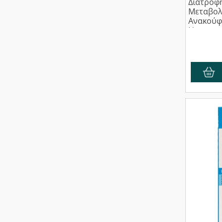
Διατροφή
Μεταβολ
Ανακούφ
Hangove
10τμχ