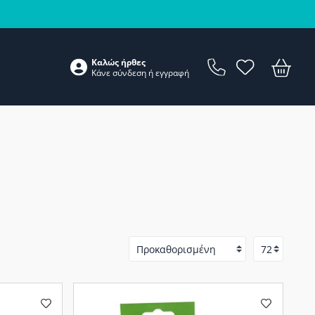
Καλώς ήρθες
Κάνε
σύνδεση
ή
εγγραφή