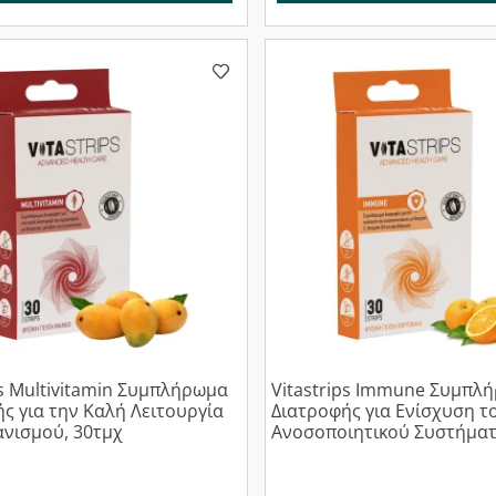
ps Multivitamin Συμπλήρωμα
Vitastrips Immune Συμπλ
ς για την Καλή Λειτουργία
Διατροφής για Ενίσχυση τ
νισμού, 30τμχ
Ανοσοποιητικού Συστήματ