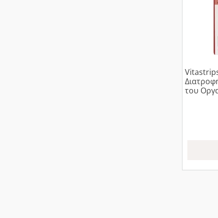
Vitastri
Διατροφή
του Οργα