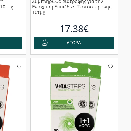
ση
Συμπλήρωμα Διατροφής για την
 10τμχ
Ενίσχυση Επιπέδων Τεστοστερόνης,
10τμχ
17.38€
ΑΓΟΡΑ