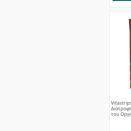
Vitastri
Διατροφή
του Οργα