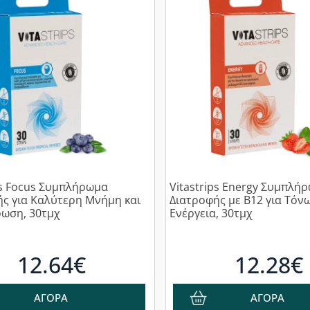
ps Focus Συμπλήρωμα
Vitastrips Energy Συμπλή
ήμη και
Διατροφής με Β12 για Τόν
ρωση, 30τμχ
Ενέργεια, 30τμχ
12.64€
12.28€
ΑΓΟΡΑ
ΑΓΟΡΑ