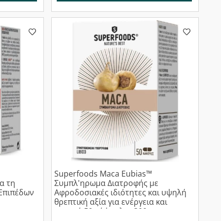
Superfoods Maca Eubias™
α τη
Συμπλ'ηρωμα Διατροφής με
Επιπέδων
Αφροδοσιακές ιδιότητες και υψηλή
θρεπτική αξία για ενέργεια και
αντοχή 50 κάψουλες,300mg