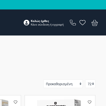
Καλώς ήρθες
Κάνε
σύνδεση
ή
εγγραφή