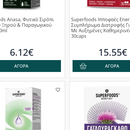
ds Anasa, Φυτικό Σιρόπι
Superfoods Ιπποφαές Ener
υ Ξηρού & Παραγωγικού
Συμπλήρωμα Διατροφής Γι
0ml
Με Αυξημένες Καθημερινές
30caps
6.12€
15.55€
ΑΓΟΡΑ
ΑΓΟΡΑ