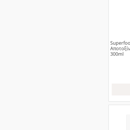
Superfo
Αποτοξί
300ml