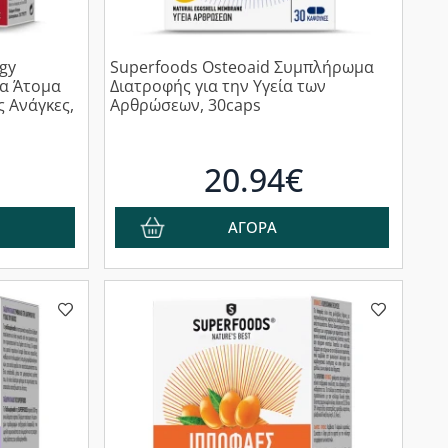
gy
Superfoods Osteoaid Συμπλήρωμα
α Άτομα
Διατροφής για την Yγεία των
 Ανάγκες,
Αρθρώσεων, 30caps
20.94€
ΑΓΟΡΑ