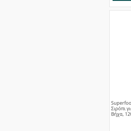
Superfoo
Σιρόπι γ
Βήχα, 12