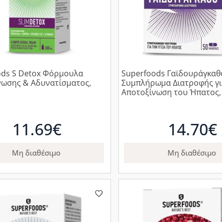
ods S Detox Φόρμουλα
Superfoods Γαϊδουράγκαθ
νωσης & Αδυνατίσματος,
Συμπλήρωμα Διατροφής γ
Αποτοξίνωση του Ήπατος, 
11.69€
14.70€
Μη διαθέσιμο
Μη διαθέσιμο