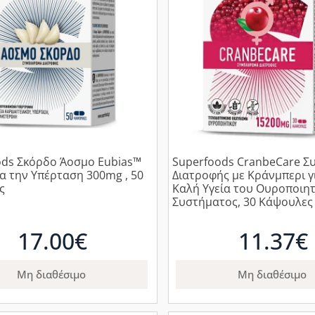
 Eubias™
Superfoods CranbeCare 
α την Υπέρταση 300mg , 50
Διατροφής με Κράνμπερι γ
ς
Καλή Υγεία του Ουροποιη
Συστήματος, 30 Κάψουλες
17.00€
11.37€
Μη διαθέσιμο
Μη διαθέσιμο