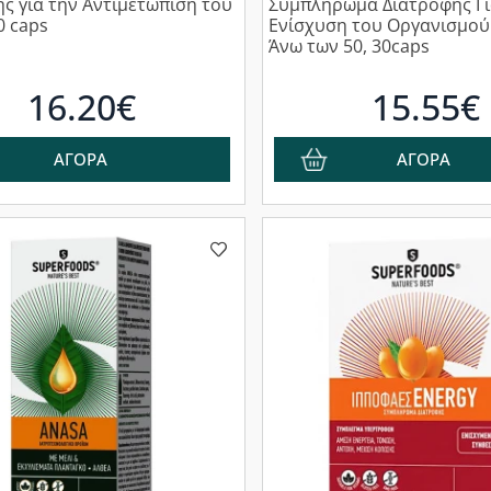
ς για την Αντιμετώπιση του
Συμπλήρωμα Διατροφής Γι
0 caps
Ενίσχυση του Οργανισμού 
Άνω των 50, 30caps
16.20€
15.55€
ΑΓΟΡΑ
ΑΓΟΡΑ