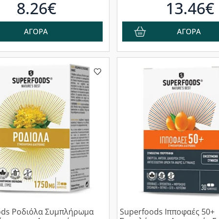
8.26€
13.46€
ΑΓΟΡΑ
ΑΓΟΡΑ
ods Ροδιόλα Συμπλήρωμα
Superfoods Ιπποφαές 50+