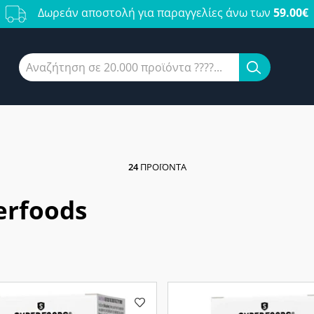
Δωρεάν αποστολή για παραγγελίες άνω των
59.00€
24
ΠΡΟΪΌΝΤΑ
erfoods