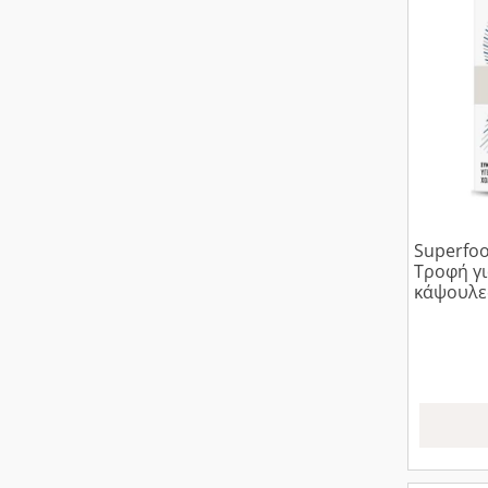
Superfoods Σκόρδο Άοσμο
Τροφή γι
κάψουλε