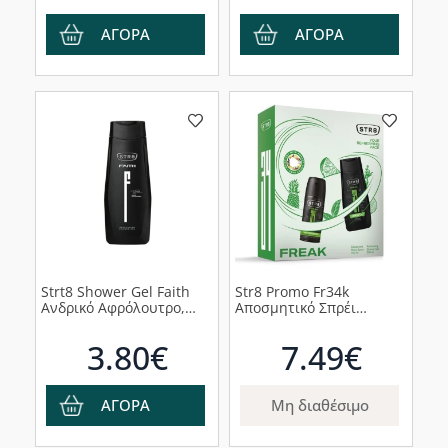
ΑΓΟΡΑ
ΑΓΟΡΑ
Strt8 Shower Gel Faith
Str8 Promo Fr34k
Ανδρικό Αφρόλουτρο,
Αποσμητικό Σπρέι
400ml
Σώματος150ml &
Αφρόλουτρο 250ml, 1σετ
3.80€
7.49€
ΑΓΟΡΑ
Μη διαθέσιμο