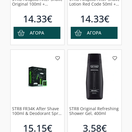
Original 100ml +
Lotion Red Code 50ml +
Deodorant Spray 150ml
Deodorant Spray
Fragrance 150ml +
14.33€
14.33€
Shower Gel 250ml
ΑΓΟΡΑ
ΑΓΟΡΑ
STR8 FR34K After Shave
STR8 Original Refreshing
100ml & Deodorant Spray
Shower Gel, 400ml
150ml
15.15€
3.58€