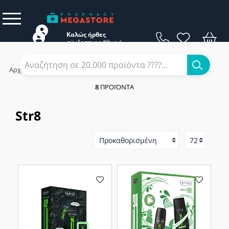
Καλώς ήρθες
σύνδεση
εγγραφή
Κάνε
ή
Αρχική
/
Εταιρίες
/
Str8
8
ΠΡΟΪΌΝΤΑ
Str8