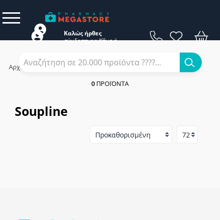
Καλώς ήρθες
σύνδεση
εγγραφή
Κάνε
ή
Αρχική
/
Εταιρίες
/
Soupline
0
ΠΡΟΪΌΝΤΑ
Soupline