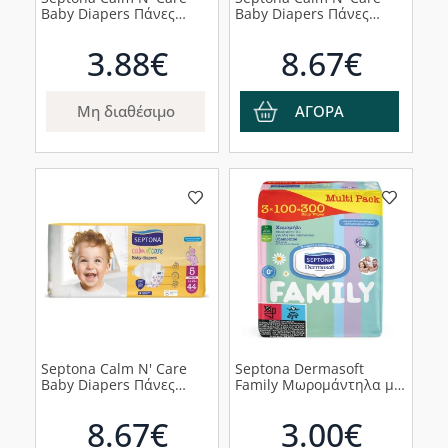
Baby Diapers Πάνες
Baby Diapers Πάνες
Newborn No1 (2-5kg),
Large No6 (13-20Kg),
26τμχ
38τμχ
3.88€
8.67€
Μη διαθέσιμο
ΑΓΟΡΑ
Septona Calm N' Care
Septona Dermasoft
Baby Diapers Πάνες
Family Μωρομάντηλα με
Junior No5 (11-16kg),
Χαμομήλι Multi Pack,
44τμχ
300τμχ
8.67€
3.00€