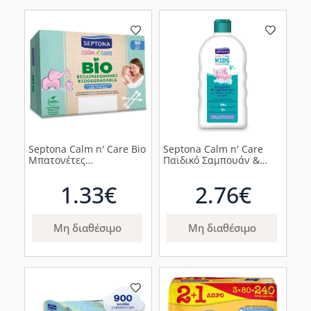
Septona Calm n' Care Bio
Septona Calm n' Care
Μπατονέτες
Παιδικό Σαμπουάν &
Βιοδιασπώμενες
Αφρόλουτρο για Δέρμα
Ασφαλείας, 50τμχ
με Τάση Ατοπίας, 200ml
1.33€
2.76€
Μη διαθέσιμο
Μη διαθέσιμο