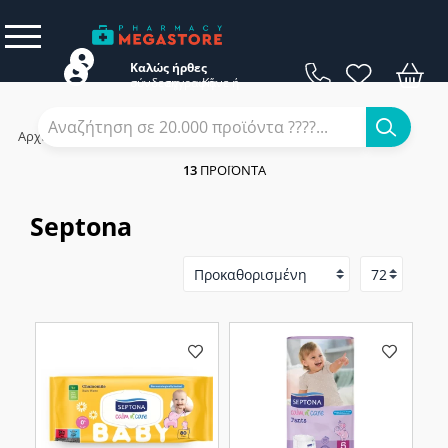
Καλώς ήρθες
σύνδεση
εγγραφή
Κάνε
ή
Αρχική
/
Εταιρίες
/
Septona
13
ΠΡΟΪΌΝΤΑ
Septona