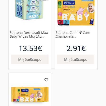
Septona Dermasoft Max
Septona Calm N' Care
Baby Wipes Μεγάλα
Chamomile
Μωρομάντηλα, 900τμχ
Μωρομάντηλα Χωρίς
Οινόπνευμα & Parabens
13.53€
2.91€
με Χαμομήλι, 240τμχ
Μη διαθέσιμο
Μη διαθέσιμο