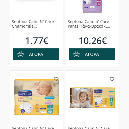
Septona Calm N' Care
Septona Calm n' Care
Chamomile
Pants Πάνα-Βρακάκι
Μωρομάντηλα χωρίς
Junior No5 (10-16kg),
Οινόπνευμα & Parabens
42τμχ
1.77€
10.26€
με Χαμομήλι, 80τμχ
ΑΓΟΡΑ
ΑΓΟΡΑ
Septona Calm N' Care
Septona Calm N' Care