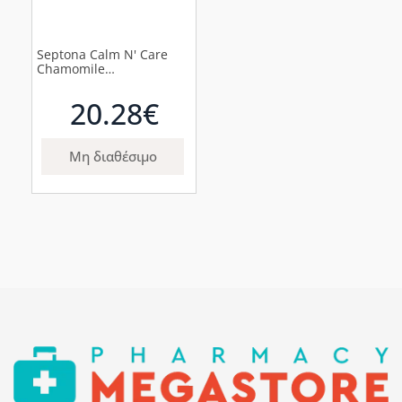
Septona Calm N' Care
Chamomile
Μωρομάντηλα χωρίς
Οινόπνευμα & Parabens
20.28€
με Χαμομήλι, 1440τεμ
Μη διαθέσιμο