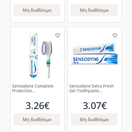
Μη διαθέσιμο
Μη διαθέσιμο
Sensodyne Complete
Sensodyne Extra Fresh
Protection
Gel Toothpaste
Οδοντόβουρτσα για
Οδοντόκρεμα για
Ευαίσθητα Δόντια
Ανακούφιση &
3.26€
3.07€
Μαλακή Μπλε, 1τμχ
Προστασία για τα
Ευαίσθητα Δόντια, 75ml
Μη διαθέσιμο
Μη διαθέσιμο