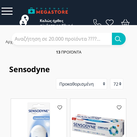
Καλώς ήρθες
σύνδεση
εγγραφή
Κάνε
ή
Αρχική
/
Εταιρίες
/
Sensodyne
13
ΠΡΟΪΌΝΤΑ
Sensodyne