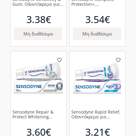
Gum, Οδοντόκρεμα για
Protection+,
Ευαίσθητα Δόντια και
Οδοντόκρεμα για τα
Ούλα που Αιμορραγούν,
Ευαίσθητα Δόντια, 75ml
3.38€
3.54€
75ml
Μη διαθέσιμο
Μη διαθέσιμο
Sensodyne Repair &
Sensodyne Rapid Relief,
Protect Whitening
Οδοντόκρεμα για
Οδοντόκρεμα για
Γρήγορη Ανακούφιση
Αναδόμηση & Λεύκανση,
από την Ευαισθησία,
3.60€
3.21€
75ml
75ml