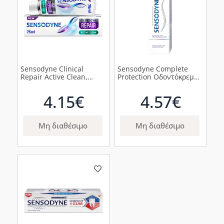
Sensodyne Clinical
Sensodyne Complete
Repair Active Clean,
Protection Οδοντόκρεμα
Οδοντόκρεμα για
για Καθημερινή Χρήση,
Αναδόμηση των
75ml
4.15€
4.57€
Ευαίσθητων δοντιών,
75ml
Μη διαθέσιμο
Μη διαθέσιμο