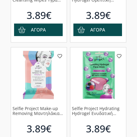
Καθαριστικά
Μάσκα Υδρογέλης, 1τμχ
Μαντηλάκια Προσώπου,
3.89€
3.89€
25τμχ
ΑΓΟΡΑ
ΑΓΟΡΑ
Selfie Project Make-up
Selfie Project Hydrating
Removing Μαντηλάκια
Hydrogel Ενυδατική
Ντεμακιγιάζ, 25τμχ
Μάσκα Υδρογέλης, 1τμχ
3.89€
3.89€