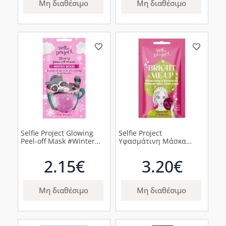
Μη διαθέσιμο
Μη διαθέσιμο
Selfie Project Glowing
Selfie Project
Peel-off Mask #Winter
Υφασμάτινη Μάσκα
Mood Θρεπτική Μάσκα,
Προσώπου Bright Me Up
1τμχ
με Ροζ Glitter, 1τμχ
2.15€
3.20€
Μη διαθέσιμο
Μη διαθέσιμο