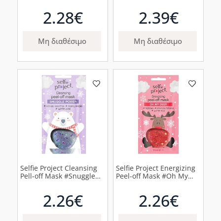
Vibes Εξομαλυντική
Θρεπτική Μάσκα, 1τμχ
Μάσκα Απολέπισης, 1τμχ
2.28€
2.39€
Μη διαθέσιμο
Μη διαθέσιμο
Selfie Project Cleansing
Selfie Project Energizing
Pell-off Mask #Snuggle
Peel-off Mask #Oh My
Power Μάσκα
Deer, 1τμχ
Απολέπισης Καθαρισμού,
2.26€
2.26€
1τμχ