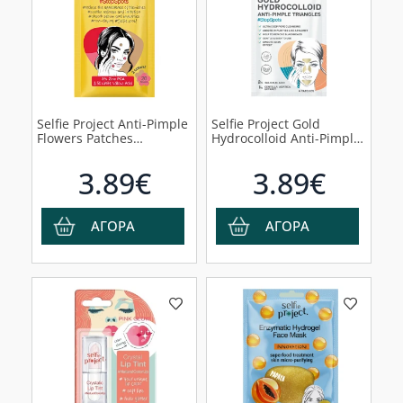
Selfie Project Anti-Pimple
Selfie Project Gold
Flowers Patches
Hydrocolloid Anti-Pimple
StopSpots Επιθέματα για
Triangles Επιθέματα Για
την Ακμή, 20τμχ
Την Ακμή, 4τμχ
3.89€
3.89€
ΑΓΟΡΑ
ΑΓΟΡΑ