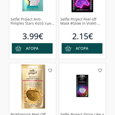
Selfie Project Anti-
Selfie Project Peel-off
Pimples Stars Κατά των
Mask #Glow in Violet-
Σπυριών #StopSpots,
unicorn Μάσκα
20pcs
Καθαρισμού, 10ml
3.99€
2.15€
ΑΓΟΡΑ
ΑΓΟΡΑ
Brightening Peel-Off
Selfie Project Shine Like a