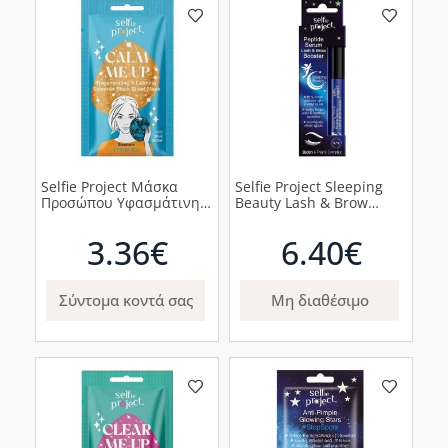
Selfie Project Μάσκα
Selfie Project Sleeping
Προσώπου Υφασμάτινη
Beauty Lash & Brow
Shimmer Calm Up με
Booster για Φρύδια και
Μπλε Glitter, 1τμχ
Βλεφαρίδες, 3ml
3.36€
6.40€
Σύντομα κοντά σας
Μη διαθέσιμο