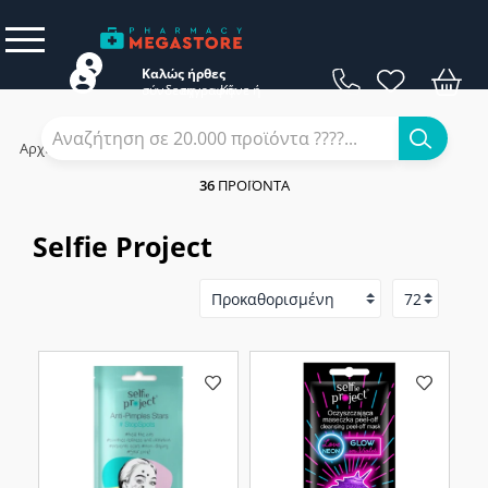
Καλώς ήρθες
σύνδεση
εγγραφή
Κάνε
ή
Αρχική
/
Εταιρίες
/
Selfie Project
36
ΠΡΟΪΌΝΤΑ
Selfie Project