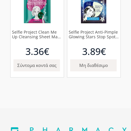
Selfie Project Clean Me
Selfie Project Anti-Pimple
Up Cleansing Sheet Mask
Glowing Stars Stop Spots
Μάσκα Προσώπου με
Επιθέματα Προσώπου για
Πράσινο Glitter, 1τμχ
την Ακμή, 20τμχ
3.36€
3.89€
Σύντομα κοντά σας
Μη διαθέσιμο