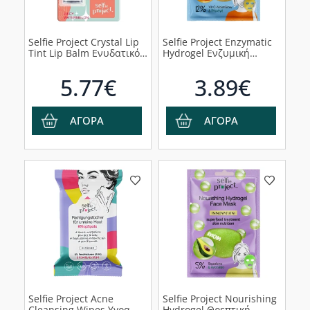
Selfie Project Crystal Lip
Selfie Project Enzymatic
Tint Lip Balm Ενυδατικό
Hydrogel Ενζυμική
Βάλσαμο για τα Χείλη
Μάσκα Υδρογέλης, 1τμχ
Pink Glow, 3.5g
5.77€
3.89€
ΑΓΟΡΑ
ΑΓΟΡΑ
Selfie Project Acne
Selfie Project Nourishing
Cleansing Wipes Υγρα
Hydrogel Θρεπτική