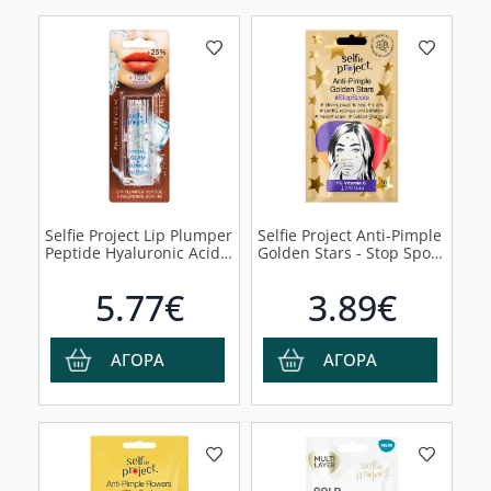
Selfie Project Lip Plumper
Selfie Project Anti-Pimple
Peptide Hyaluronic Acid
Golden Stars - Stop Spots
4D Βάλσαμο Χειλιών,
Επιθέματα για την Ακμή,
3.5g
16τμχ
5.77€
3.89€
ΑΓΟΡΑ
ΑΓΟΡΑ