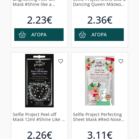
Mask #Shine like a
Dancing Queen Μάσκα
Golden Queen Μάσκα
Προσώπου για
Προσώπου, 12ml
Καθαρισμό, 12ml
2.23€
2.36€
ΑΓΟΡΑ
ΑΓΟΡΑ
Selfie Project Peel-off
Selfie Project Perfecting
Μask 12ml #Shine Like a
Sheet Mask #Red-Nosed
Star Μάσκα Προσώπου,
Rudolph Μάσκα
25ml
Προσώπου, 1τμχ
2.26€
3.11€