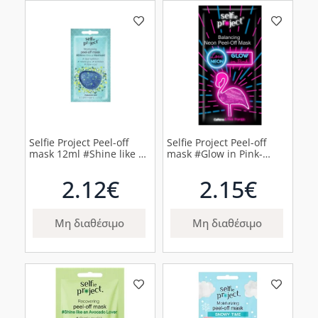
Selfie Project Peel-off
Selfie Project Peel-off
mask 12ml #Shine like a
mask #Glow in Pink-
Mermaid Ενυδατική
flaming Εξισορροπητική
Μάσκα Προσώπου, 12ml
Μάσκα Προσώπου, 10ml
2.12€
2.15€
Μη διαθέσιμο
Μη διαθέσιμο