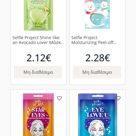
Selfie Project Shine like
Selfie Project
an Avocado Lover Μάσκα
Moisturizing Peel-off
Προσώπου, 12ml
Mask #Snow Time
Ενυδατική Μάσκα, 1τμχ
2.12€
2.28€
Μη διαθέσιμο
Μη διαθέσιμο