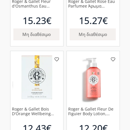
Roger & Gallet Fleur
Roger & Gallet Rose Eau
d'Osmanthus Eau
Parfumee Άρωμα
Parfumee Άρωμα με
Ροδοπέταλων
Νότες από Άνθη
Τριαντάφυλλου
15.23€
15.27€
Όσμανθου, 30ml
Δαμασκού, 30ml
Μη διαθέσιμο
Μη διαθέσιμο
Roger & Gallet Bois
Roger & Gallet Fleur De
D'Orange Wellbeing
Figuier Body Lotion,
Soap, 300gr
250ml
12.43€
12.20€