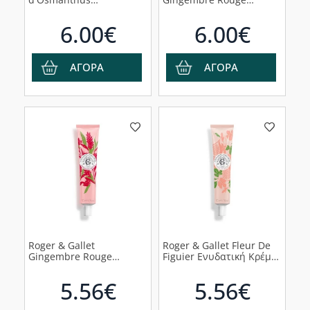
Αφρόλουτρο με Άρωμα
Αφρόλουτρο με Άρωμα
από Άνθη Όσμανθου,
Γλυκού Τζίντζερ, 200ml
6.00€
6.00€
200ml
ΑΓΟΡΑ
ΑΓΟΡΑ
Roger & Gallet
Roger & Gallet Fleur De
Gingembre Rouge
Figuier Ενυδατική Κρέμα
Ενυδατική Κρέμα Χεριών,
Χεριών, 30ml
30ml
5.56€
5.56€