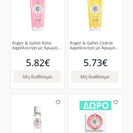
Roger & Gallet Rose
Roger & Gallet Cedrat
Αφρόλουτρο με Άρωμα
Αφρόλουτρο με Άρωμα
Ροδοπέταλων
Κάρδαμου, Βασιλικού &
Τριαντάφυλλου
Θυμάρι, 200ml
5.82€
5.73€
Δαμασκού, 200ml
Μη διαθέσιμο
Μη διαθέσιμο