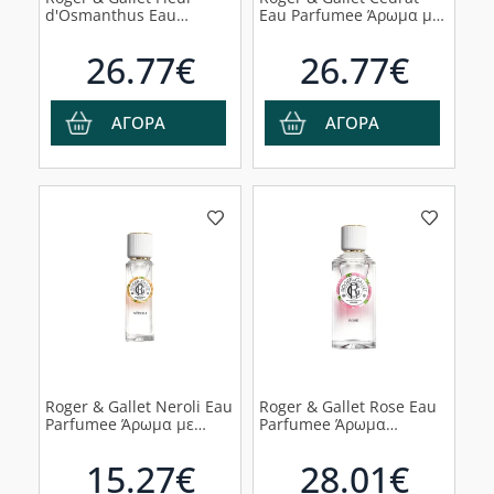
d'Osmanthus Eau
Eau Parfumee Άρωμα με
Parfumee Άρωμα με
Νότες Κάρδαμου,
Νότες από Άνθη
Βασιλικού & Θυμάρι,
26.77€
26.77€
Όσμανθου, 100ml
100ml
ΑΓΟΡΑ
ΑΓΟΡΑ
Roger & Gallet Neroli Eau
Roger & Gallet Rose Eau
Parfumee Άρωμα με
Parfumee Άρωμα
Νότες από Άνθη Neroli,
Ροδοπέταλων
30ml
Τριαντάφυλλου
15.27€
28.01€
Δαμασκού, 100ml