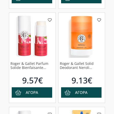
Roger & Gallet Parfum
Roger & Gallet Solid
Solide Bienfaisante
Deodorant Neroli
Gingembre Rouge
Αποσμητικό Stick Νέρολι
Αναζωογονητικό Στερεό
- Άνθη Πορτοκαλιάς -
9.57€
9.13€
Άρωμα Gingembre
Άνθος Αθανασίας, 50g
Rouge, 5gr
ΑΓΟΡΑ
ΑΓΟΡΑ