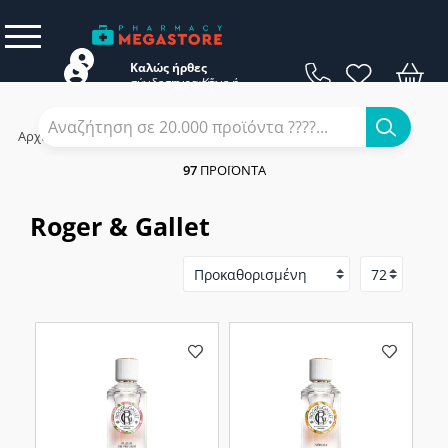
Καλώς ήρθες
σύνδεση
εγγραφή
Κάνε
ή
Αρχική
/
Εταιρίες
/
Roger & Gallet
97
ΠΡΟΪΌΝΤΑ
Roger & Gallet