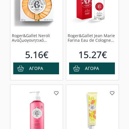
Roger&Gallet Neroli
Roger&Gallet Jean Marie
Αναζωογονητικό
Farina Eau de Cologne
Σαπούνι, 100g
New Bottle Άρωμα
Εσπεριδωειδών, 30ml
5.16€
15.27€
ΑΓΟΡΑ
ΑΓΟΡΑ