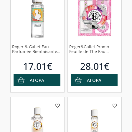
Roger & Gallet Eau
Roger&Gallet Promo
Parfumée Bienfaisante
Feuille de The Eau
Limited Edition Amande
Parfumee Bienfaisante
Persane Άρωμα, 30ml
Άρωμα, 100ml &
17.01€
28.01€
Αφρόλουτρο, 50ml &
Δώρο Σαπούνι, 50gr
ΑΓΟΡΑ
ΑΓΟΡΑ