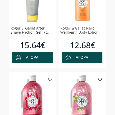
Roger & Gallet After
Roger & Gallet Neroli
Shave Friction Gel Για
Wellbeing Body Lotion
Μετά Το Ξύρισμα, 75ml
Αναζωογονητικό
Γαλάκτωμα Σώματος
15.64€
12.68€
Néroli, 250ml
ΑΓΟΡΑ
ΑΓΟΡΑ