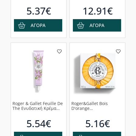
30ml
Σαπούνια, 300g
5.37€
12.91€
ΑΓΟΡΑ
ΑΓΟΡΑ
Roger & Gallet Feuille De
Roger&Gallet Bois
The Ενυδατική Κρέμα
D'orange
Χεριών, 30ml
Αναζωογονητικό
Σαπούνι, 100g
5.54€
5.16€