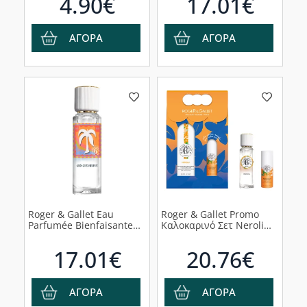
4.90€
17.01€
ΑΓΟΡΑ
ΑΓΟΡΑ
Roger & Gallet Eau
Roger & Gallet Promo
Parfumée Bienfaisante
Καλοκαρινό Σετ Neroli
Limited Edition
Wellbeing Fragrant Water
Gingembre Άρωμα, 30ml
30ml & Wellbeing Solid
17.01€
20.76€
Perfume 5g
ΑΓΟΡΑ
ΑΓΟΡΑ