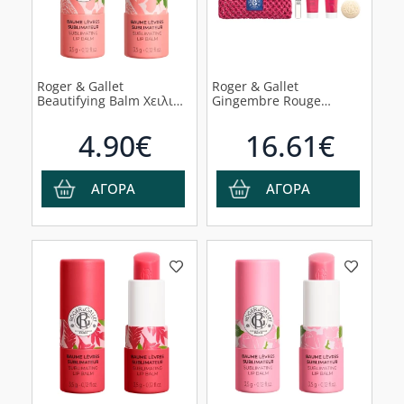
Roger & Gallet
Roger & Gallet
Beautifying Balm Χειλιών
Gingembre Rouge
Fleur De Figuier, 3,5g
Αρωματικό Νερό 10ml &
Αφρόλουτρο 50g &
4.90€
16.61€
Λοσιόν Σώματος 50g &
Σαπούνι 50g, 1σετ
ΑΓΟΡΑ
ΑΓΟΡΑ