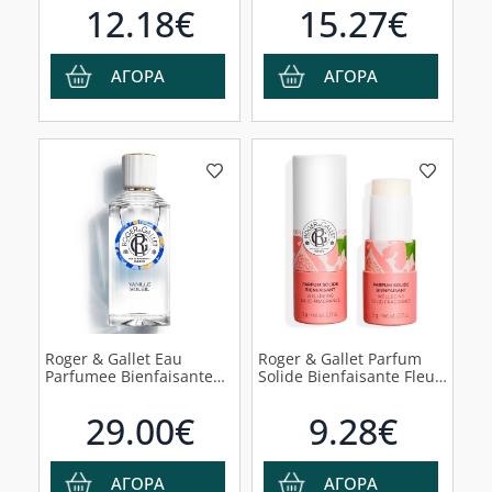
Bienfaisante 30ml+ Δώρο
12.18€
15.27€
Κρέμα Χεριών 30ml
ΑΓΟΡΑ
ΑΓΟΡΑ
Roger & Gallet Eau
Roger & Gallet Parfum
Parfumee Bienfaisante
Solide Bienfaisante Fleur
Vanille Soleil Άρωμα με
De Figuier
Βάση τη Βανίλια, 100ml
Αναζωογονητικό Στερεό
29.00€
9.28€
Άρωμα Fleur De Figuier,
5gr
ΑΓΟΡΑ
ΑΓΟΡΑ