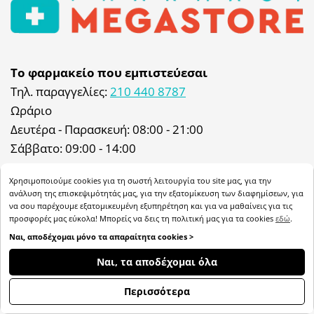
Το φαρμακείο που εμπιστεύεσαι
Τηλ. παραγγελίες:
210 440 8787
Ωράριο
Δευτέρα - Παρασκευή: 08:00 - 21:00
Σάββατο: 09:00 - 14:00
Φαρμακείο: Δευτέρα - Παρασκευή: 08:00 - 21:00
Χρησιμοποιούμε cookies για τη σωστή λειτουργία του site μας, για την
Σάββατο: 09:00 - 14:00 & 17:00 - 21:00
ανάλυση της επισκεψιμότητάς μας, για την εξατομίκευση των διαφημίσεων, για
να σου παρέχουμε εξατομικευμένη εξυπηρέτηση και για να μαθαίνεις για τις
προσφορές μας εύκολα! Μπορείς να δεις τη πολιτική μας για τα cookies
εδώ
.
My Megastore: 8:30 - 19:00 Σάββατο 9:30 - 17:30
Ναι, αποδέχομαι μόνο τα απαραίτητα cookies >
Διεύθυνση
ΦΊΛΤΡΑ
Ναι, τα αποδέχομαι όλα
Ιωάννου Μεταξά 47, 57003, Αγ. Αθανάσιος,
Θεσσαλονίκη
Περισσότερα
Email:
info@pharmacymegastore.gr