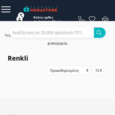
Καλώς ήρθες
σύνδεση
εγγραφή
Κάνε
ή
Αρχική
/
Εταιρίες
/
Renkli
0
ΠΡΟΪΌΝΤΑ
Renkli