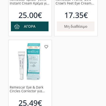
Instant Cream Κρέμα για
Crow's Feet Eye Cream
τις Ευρυαγγείες, 40ml
Κρέμα Ματιών για το
Πόδι της Χήνας, 8ml
25.00€
17.35€
ΑΓΟΡΑ
Μη διαθέσιμο
Remescar Eye & Dark
Circles Corrector για
Σακούλες και Μαύρους
Κύκλους, 8ml
25.49€