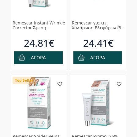
Remescar Instant Wrinkle
Remescar για τη
Corrector Άμεση
Χαλάρωση Βλεφάρων (8
Διόρθωση των Ρυτίδων,
ml)
8ml
24.81€
24.41€
ΑΓΟΡΑ
ΑΓΟΡΑ
Top Seller
Remescar Spider Veins
Remescar Promo -25%