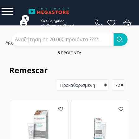
Καλώς ήρθες
σύνδεση
εγγραφή
Κάνε
ή
Αρχική
/
Εταιρίες
/
Remescar
5
ΠΡΟΪΌΝΤΑ
Remescar