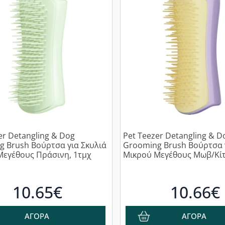
er Detangling & Dog
Pet Teezer Detangling & D
 Brush Βούρτσα για Σκυλιά
Grooming Brush Βούρτσα 
Μεγέθους Πράσινη, 1τμχ
Μικρού Μεγέθους Μωβ/Κίτ
10.65€
10.66€
ΑΓΟΡΑ
ΑΓΟΡΑ