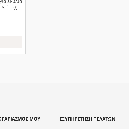
για Σκυλιά
λ, 1τμχ
ΟΓΑΡΙΑΣΜΌΣ ΜΟΥ
ΕΞΥΠΗΡΈΤΗΣΗ ΠΕΛΑΤΏΝ