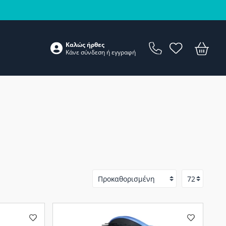
Καλώς ήρθες
Κάνε
σύνδεση
ή
εγγραφή