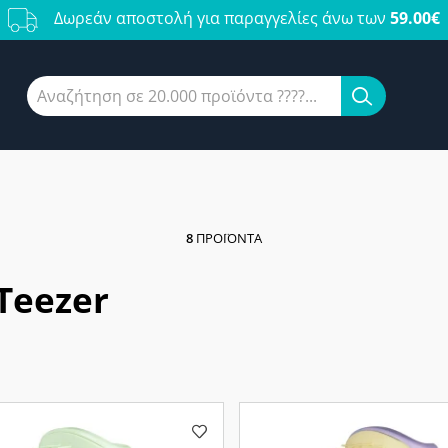
Δωρεάν αποστολή για παραγγελίες άνω των
59.00€
8
ΠΡΟΪΌΝΤΑ
Teezer