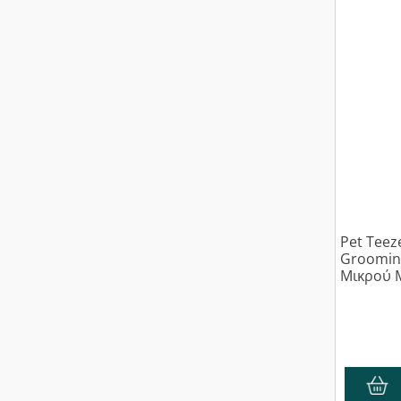
Pet Teez
Grooming
Μικρού 