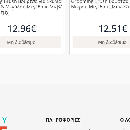
 Brush Βούρτσα για Σκυλιά
Grooming Brush Βούρτσα 
 & Μεγάλου Μεγέθους Μωβ/
Μικρού Μεγέθους Μπλε/Σιέ
1τμχ
12.96€
12.51€
Μη διαθέσιμο
Μη διαθέσιμο
ΠΛΗΡΟΦΟΡΊΕΣ
Ο Λ