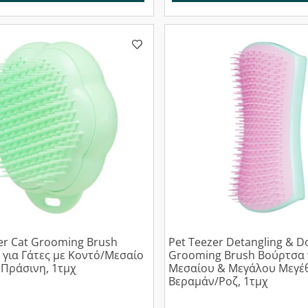
er Cat Grooming Brush
Pet Teezer Detangling & D
για Γάτες με Κοντό/Μεσαίο
Grooming Brush Βούρτσα 
Πράσινη, 1τμχ
Μεσαίου & Μεγάλου Μεγέ
Βεραμάν/Ροζ, 1τμχ