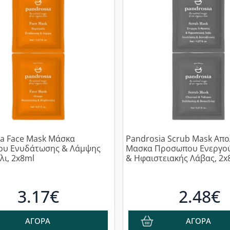
a Face Mask Μάσκα
Pandrosia Scrub Mask Απο
υ Ενυδάτωσης & Λάμψης
Μασκα Προσωπου Ενεργο
ι, 2x8ml
& Ηφαιστειακής Λάβας, 2x
3.17€
2.48€
ΑΓΟΡΑ
ΑΓΟΡΑ