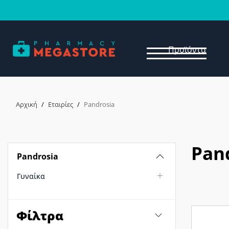
Προϊόντα
Αρχική
/
Εταιρίες
/
Pandrosia
Pan
Pandrosia
Γυναίκα
Φίλτρα