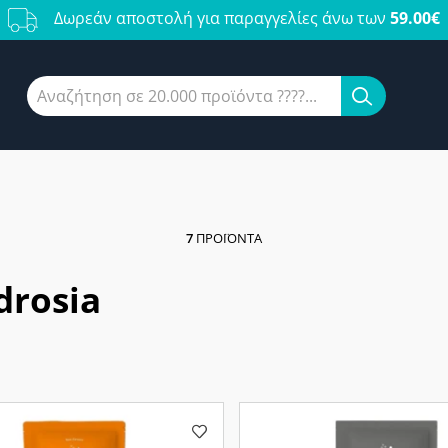
Δωρεάν αποστολή για παραγγελίες άνω των
59.00€
7
ΠΡΟΪΌΝΤΑ
drosia