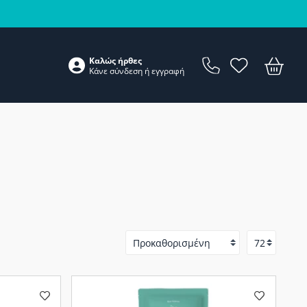
Καλώς ήρθες
Κάνε
σύνδεση
ή
εγγραφή