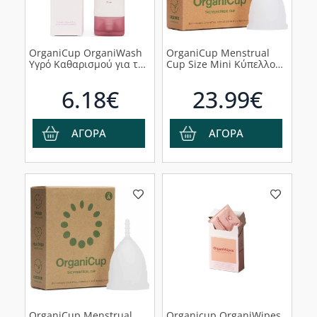
OrganiCup OrganiWash
OrganiCup Menstrual
Υγρό Καθαρισμού για το
Cup Size Mini Κύπελλο
Κύπελλο Περιόδου & την
Περιόδου, 1 τεμάχιο
Ευαίσθητη Περιοχή,
6.18€
23.99€
75ml
ΑΓΟΡΑ
ΑΓΟΡΑ
OrganiCup Menstrual
Organicup OrganiWipes