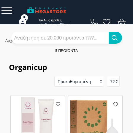
Καλώς ήρθες
σύνδεση
εγγραφή
Κάνε
ή
Αρχική
/
Εταιρίες
/
Organicup
5
ΠΡΟΪΌΝΤΑ
Organicup