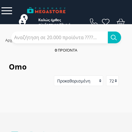
Καλώς ήρθες
σύνδεση
εγγραφή
Κάνε
ή
Αρχική
/
Εταιρίες
/
Omo
0
ΠΡΟΪΌΝΤΑ
Omo