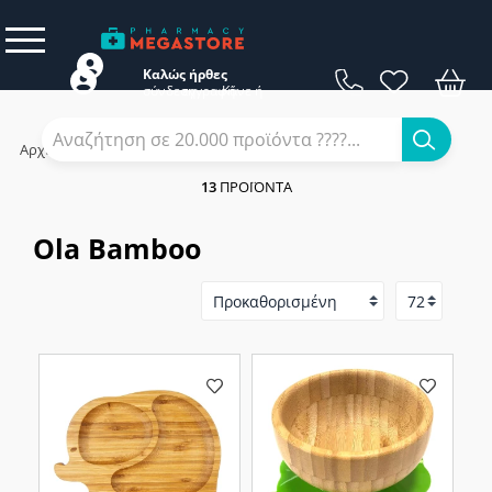
Καλώς ήρθες
σύνδεση
εγγραφή
Κάνε
ή
Αρχική
/
Εταιρίες
/
Ola Bamboo
13
ΠΡΟΪΌΝΤΑ
Ola Bamboo