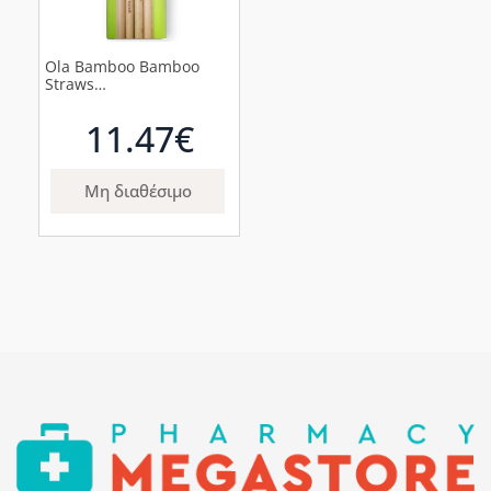
Ola Bamboo Bamboo
Straws
Επαναχρησιμοποιούμενα
Καλαμάκια από
11.47€
Μπαμπού, 12τμχ
Μη διαθέσιμο