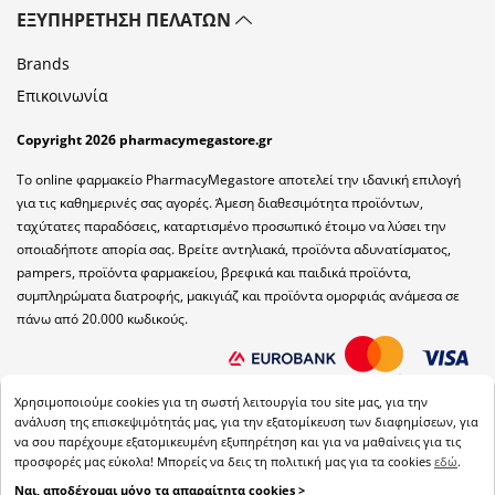
ΕΞΥΠΗΡΈΤΗΣΗ ΠΕΛΑΤΏΝ
Brands
Επικοινωνία
Copyright 2026 pharmacymegastore.gr
Το online φαρμακείο PharmacyMegastore αποτελεί την ιδανική επιλογή
για τις καθημερινές σας αγορές. Άμεση διαθεσιμότητα προϊόντων,
ταχύτατες παραδόσεις, καταρτισμένο προσωπικό έτοιμο να λύσει την
οποιαδήποτε απορία σας. Βρείτε αντηλιακά, προϊόντα αδυνατίσματος,
pampers, προϊόντα φαρμακείου, βρεφικά και παιδικά προϊόντα,
συμπληρώματα διατροφής, μακιγιάζ και προϊόντα ομορφιάς ανάμεσα σε
πάνω από 20.000 κωδικούς.
Χρησιμοποιούμε cookies για τη σωστή λειτουργία του site μας, για την
ανάλυση της επισκεψιμότητάς μας, για την εξατομίκευση των διαφημίσεων, για
να σου παρέχουμε εξατομικευμένη εξυπηρέτηση και για να μαθαίνεις για τις
προσφορές μας εύκολα! Μπορείς να δεις τη πολιτική μας για τα cookies
εδώ
.
Ναι, αποδέχομαι μόνο τα απαραίτητα cookies >