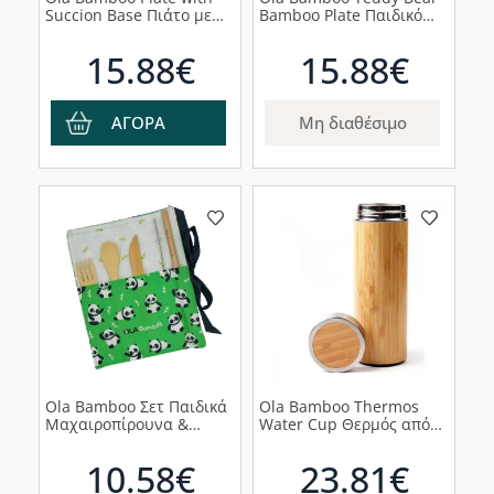
Succion Base Πιάτο με
Bamboo Plate Παιδικό
Βάση Σιλικόνης Γάτα,
Πιάτο από Μπαμπού με
1τμχ
Βεντούζα σε Σχήμα
15.88€
15.88€
Αρκουδάκι, 1τμχ
ΑΓΟΡΑ
Μη διαθέσιμο
Ola Bamboo Σετ Παιδικά
Ola Bamboo Thermos
Μαχαιροπίρουνα &
Water Cup Θερμός από
Καλαμάκι Από Μπαμπού
Μπαμπού για Ζεστά &
σε Θήκη, 5τμχ
Κρύα Ροφήματα, 450ml
10.58€
23.81€