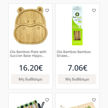
Ola Bamboo Plate with
Ola Bamboo Bamboo
Succion Base Hippo
Straws
Ξύλινο Πιάτο
Επαναχρησιμοποιούμενα
Ιπποπόταμος, 1τμχ
Καλαμάκια από
16.20€
7.06€
Μπαμπού, 6τμχ
Μη διαθέσιμο
Μη διαθέσιμο