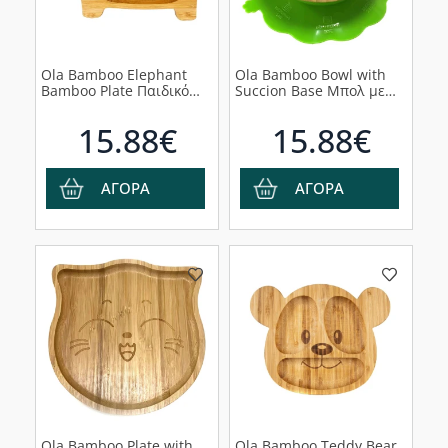
Ola Bamboo Elephant
Ola Bamboo Bowl with
Bamboo Plate Παιδικό
Succion Base Μπολ με
Πιάτο από Μπαμπού με
Βάση Σιλικόνης, 1τμχ
Βεντούζα σε Σχήμα
15.88€
15.88€
Ελέφαντα, 1τμχ
ΑΓΟΡΑ
ΑΓΟΡΑ
Ola Bamboo Plate with
Ola Bamboo Teddy Bear