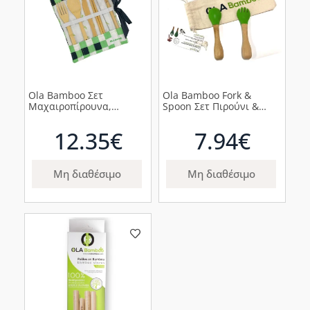
Ola Bamboo Σετ
Ola Bamboo Fork &
Μαχαιροπίρουνα,
Spoon Σετ Πιρούνι &
Chopsticks & Καλαμάκι
Κουτάλι από Φυσικό
Από Μπαμπού σε Θήκη,
Μπαμπού, 1σετ
12.35€
7.94€
7τμχ
Μη διαθέσιμο
Μη διαθέσιμο