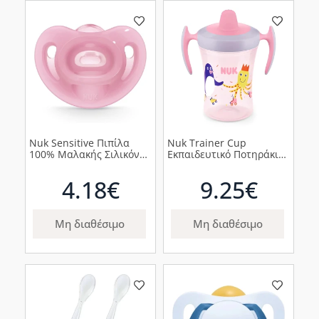
Nuk Sensitive Πιπίλα
Nuk Trainer Cup
100% Μαλακής Σιλικόνης
Εκπαιδευτικό Ποτηράκι
0-6m Ροζ, 1τμχ
με Μαλακό Ρύγχος Ροζ
Χταπόδι 6m+, 230ml
4.18€
9.25€
Μη διαθέσιμο
Μη διαθέσιμο