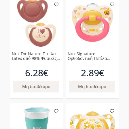
Nuk For Nature Πιπίλα
Nuk Signature
Latex από 98% Φυσικές
Ορθοδοντική Πιπίλα
Πρώτες Ύλες 6-18m
Σιλικόνης 18-36m
Κόκκινη, 2τμχ
Μέλισσες, 1τμχ
6.28€
2.89€
Μη διαθέσιμο
Μη διαθέσιμο