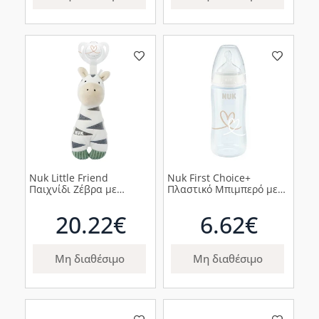
Nuk Little Friend
Nuk First Choice+
Παιχνίδι Ζέβρα με
Πλαστικό Μπιμπερό με
Πιπίλα Σιλικόνης 0-6m,
Θηλή Σιλικόνης &
1τμχ
Ένδειξη Θερμοκρασίας 6-
20.22€
6.62€
18m Λευκό με Καρδιές,
300ml
Μη διαθέσιμο
Μη διαθέσιμο