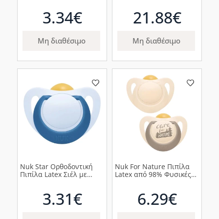
με Πουλιά 18-36m, 1τμχ
με Ρύγχος Push-Pull
18m+, 215ml
3.34€
21.88€
Μη διαθέσιμο
Μη διαθέσιμο
Nuk Star Ορθοδοντική
Nuk For Nature Πιπίλα
Πιπίλα Latex Σιέλ με
Latex από 98% Φυσικές
Μπλε Κρίκο 6-18m, 1τμχ
Πρώτες Ύλες 18-36m
Γκρι, 2τμχ
3.31€
6.29€