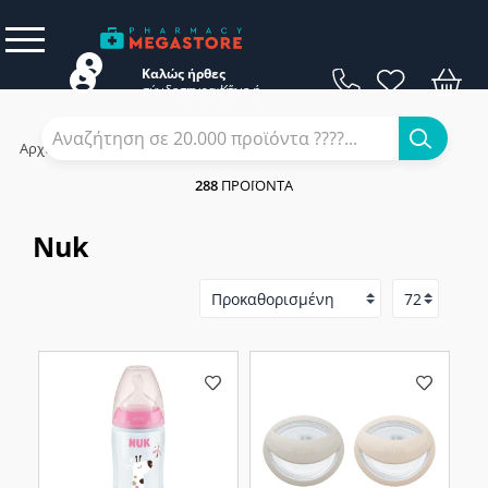
Καλώς ήρθες
σύνδεση
εγγραφή
Κάνε
ή
Αρχική
/
Εταιρίες
/
Nuk
/
Nuk
288
ΠΡΟΪΌΝΤΑ
Nuk