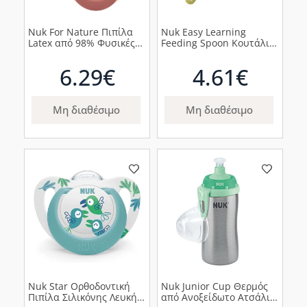
Nuk For Nature Πιπίλα
Nuk Easy Learning
Latex από 98% Φυσικές
Feeding Spoon Κουτάλι
Πρώτες Ύλες 0-6m
6m+ Κίτρινο, 2τμχ
Κόκκινο, 2τμχ
6.29€
4.61€
Μη διαθέσιμο
Μη διαθέσιμο
Nuk Star Ορθοδοντική
Nuk Junior Cup Θερμός
Πιπίλα Σιλικόνης Λευκή
από Ανοξείδωτο Ατσάλι