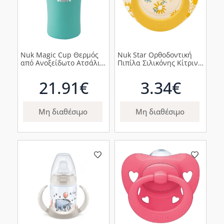
Nuk Magic Cup Θερμός
Nuk Star Ορθοδοντική
από Ανοξείδωτο Ατσάλι
Πιπίλα Σιλικόνης Κίτρινη
8m+, 230ml
με Λουλούδια 18-36m,
1τμχ
21.91€
3.34€
Μη διαθέσιμο
Μη διαθέσιμο