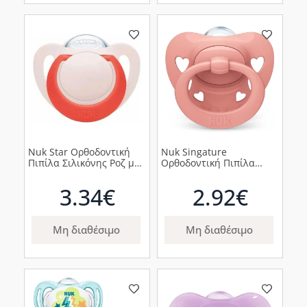
Nuk Star Ορθοδοντική
Nuk Singature
Πιπίλα Σιλικόνης Ροζ με
Ορθοδοντική Πιπίλα
Κόκκινο Κρίκο 18-36m,
Σιλικόνης 0-6m Ροζ, 1τμχ
1τμχ
3.34€
2.92€
Μη διαθέσιμο
Μη διαθέσιμο