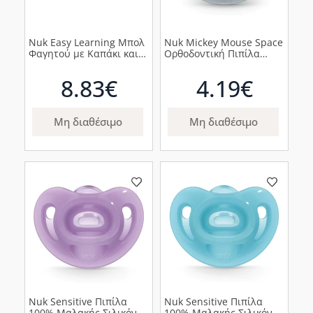
Nuk Easy Learning Μπολ
Nuk Mickey Mouse Space
Φαγητού με Καπάκι και
Ορθοδοντική Πιπίλα
Βεντούζα 6m+ Γαλάζιο,
Σιλικόνης για 6-18m Γκρι,
1τμχ
1τμχ
8.83€
4.19€
Μη διαθέσιμο
Μη διαθέσιμο
Nuk Sensitive Πιπίλα
Nuk Sensitive Πιπίλα
100% Μαλακής Σιλικόνης
100% Μαλακής Σιλικόνης