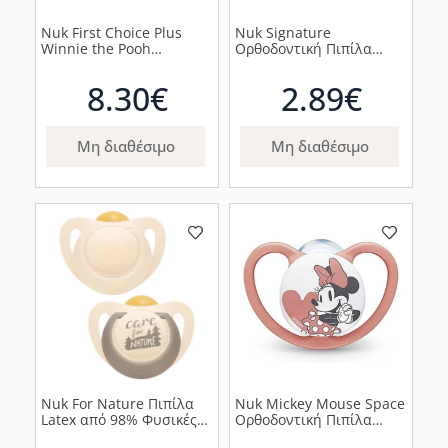
Nuk First Choice Plus
Nuk Signature
Winnie the Pooh
Ορθοδοντική Πιπίλα
Εκπαιδευτικό Πλαστικό
Σιλικόνης 18-36m Ροζ με
Μπιμπερό First Choice 6-
Καρδιε΄ς, 1τμχ
8.30€
2.89€
18m, Γκρι Γκαρής, 150ml
Μη διαθέσιμο
Μη διαθέσιμο
Nuk For Nature Πιπίλα
Nuk Mickey Mouse Space
Latex από 98% Φυσικές
Ορθοδοντική Πιπίλα
Πρώτες Ύλες 6-18m Γκρι,
Σιλικόνης για 6-18m Ροζ,