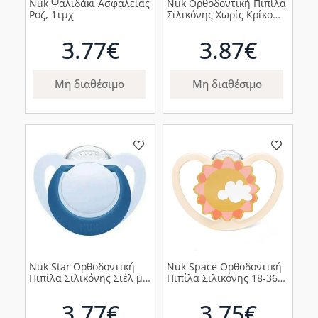
Nuk Ψαλιδάκι Ασφαλείας
Nuk Ορθοδοντική Πιπίλα
Ροζ, 1τμχ
Σιλικόνης Χωρίς Κρίκο
Space Mickey με Θήκη
Γκρι, 18-36m, 1τμχ
3.77€
3.87€
Μη διαθέσιμο
Μη διαθέσιμο
Nuk Star Ορθοδοντική
Nuk Space Ορθοδοντική
Πιπίλα Σιλικόνης Σιέλ με
Πιπίλα Σιλικόνης 18-36m
Μπλε Κρίκο 6-18m, 1τμχ
Λευκή με Ήλιο, 1τμχ
3.77€
3.75€