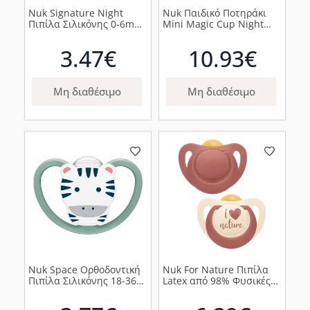
Nuk Signature Night
Nuk Παιδικό Ποτηράκι
Πιπίλα Σιλικόνης 0-6m
Mini Magic Cup Night
Μπλε Αστέρια, 1τμχ
από Πλαστικό για 6m+
Mickey Μπλέ, 160ml
3.47€
10.93€
Μη διαθέσιμο
Μη διαθέσιμο
Nuk Space Ορθοδοντική
Nuk For Nature Πιπίλα
Πιπίλα Σιλικόνης 18-36m
Latex από 98% Φυσικές
Ζέβρα, 1τμχ
Πρώτες Ύλες 18-36m
Κόκκινο, 2τμχ