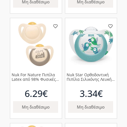
Μη διαθέσιμο
Μη διαθέσιμο
Nuk For Nature Πιπίλα
Nuk Star Ορθοδοντική
Latex από 98% Φυσικές
Πιπίλα Σιλικόνης Λευκή
Πρώτες Ύλες 0-6m Γκρι,
με Πουλιά 6-18m, 1τμχ
2τμχ
6.29€
3.34€
Μη διαθέσιμο
Μη διαθέσιμο