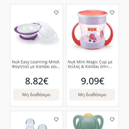
Nuk Easy Learning Μπολ
Nuk Mini Magic Cup με
Φαγητού με Καπάκι και
Χείλος & Καπάκι 6m+
Βεντούζα 6m+ Μωβ,
Κόκκινο, 1τμχ
1τμχ
8.82€
9.09€
Μη διαθέσιμο
Μη διαθέσιμο