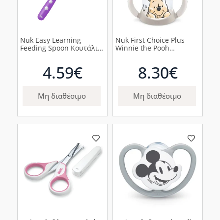
Nuk Easy Learning
Nuk First Choice Plus
Feeding Spoon Κουτάλι
Winnie the Pooh
6m+ Μωβ, 2τμχ
Εκπαιδευτικό Πλαστικό
Μπιμπερό First Choice 6-
4.59€
8.30€
18m, Winnie Γκρι, 150ml
Μη διαθέσιμο
Μη διαθέσιμο