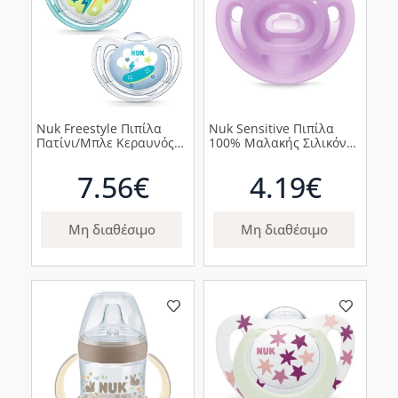
Nuk Freestyle Πιπίλα
Nuk Sensitive Πιπίλα
Πατίνι/Μπλε Κεραυνός
100% Μαλακής Σιλικόνης
18-36m, 2τμχ
6-18m Μωβ, 1τμχ
7.56€
4.19€
Μη διαθέσιμο
Μη διαθέσιμο