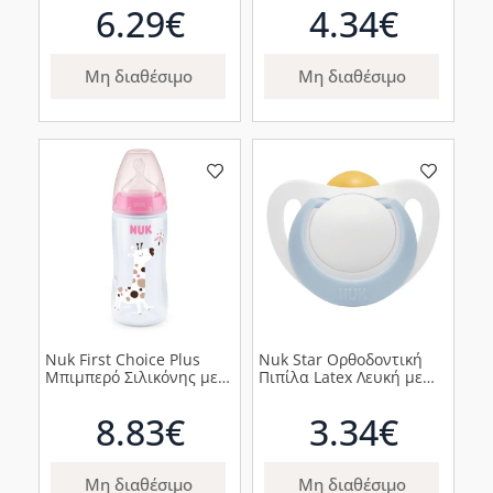
2τμχ
1τμχ
6.29€
4.34€
Μη διαθέσιμο
Μη διαθέσιμο
Nuk First Choice Plus
Nuk Star Ορθοδοντική
Μπιμπερό Σιλικόνης με
Πιπίλα Latex Λευκή με
Δείκτη Ελέγχου
Σιέλ Κρίκο 0-6m, 1τμχ
Θερμοκρασίας Ροζ
8.83€
3.34€
Καμηλοπάρδαλη 6-18m,
360ml
Μη διαθέσιμο
Μη διαθέσιμο