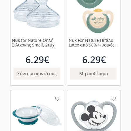
Nuk for Nature Θηλή
Nuk For Nature Πιπίλα
Σιλικόνης Small, 2τμχ
Latex από 98% Φυσικές
Πρώτες Ύλες 18-36m
Πράσινη, 2τμχ
6.29€
6.29€
Σύντομα κοντά σας
Μη διαθέσιμο