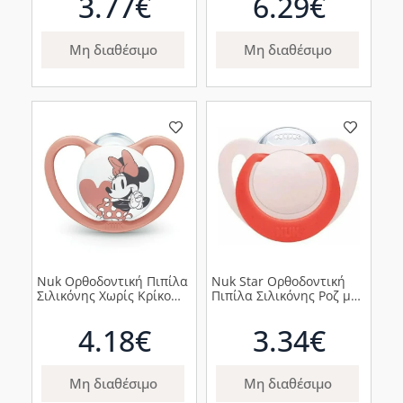
3.77€
6.29€
Μη διαθέσιμο
Μη διαθέσιμο
Nuk Ορθοδοντική Πιπίλα
Nuk Star Ορθοδοντική
Σιλικόνης Χωρίς Κρίκο
Πιπίλα Σιλικόνης Ροζ με
Space Minnie με Θήκη
Κόκκινο Κρίκο 6-18m,
Kόκκινη, 18-36m, 1τμχ
1τμχ
4.18€
3.34€
Μη διαθέσιμο
Μη διαθέσιμο