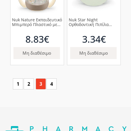
Nuk Nature Εκπαιδευτικό
Nuk Star Νight
Μπιμπερό Πλαστικό με
Ορθοδοντική Πιπίλα
Λαβές Μπεζ 6m+, 150ml
Σιλικόνης με Θήκη 6-18m
Μωβ Αστεράκια, 1τμχ
8.83€
3.34€
Μη διαθέσιμο
Μη διαθέσιμο
1
2
3
4