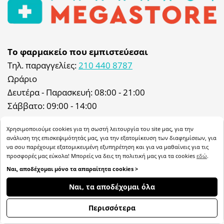
Το φαρμακείο που εμπιστεύεσαι
Τηλ. παραγγελίες:
210 440 8787
Ωράριο
Δευτέρα - Παρασκευή: 08:00 - 21:00
Σάββατο: 09:00 - 14:00
Φαρμακείο: Δευτέρα - Παρασκευή: 08:00 - 21:00
Χρησιμοποιούμε cookies για τη σωστή λειτουργία του site μας, για την
Σάββατο: 09:00 - 14:00 & 17:00 - 21:00
ανάλυση της επισκεψιμότητάς μας, για την εξατομίκευση των διαφημίσεων, για
να σου παρέχουμε εξατομικευμένη εξυπηρέτηση και για να μαθαίνεις για τις
προσφορές μας εύκολα! Μπορείς να δεις τη πολιτική μας για τα cookies
εδώ
.
My Megastore: 8:30 - 19:00 Σάββατο 9:30 - 17:30
Ναι, αποδέχομαι μόνο τα απαραίτητα cookies >
Διεύθυνση
ΦΊΛΤΡΑ
Ναι, τα αποδέχομαι όλα
Ιωάννου Μεταξά 47, 57003, Αγ. Αθανάσιος,
Θεσσαλονίκη
Περισσότερα
Email:
info@pharmacymegastore.gr