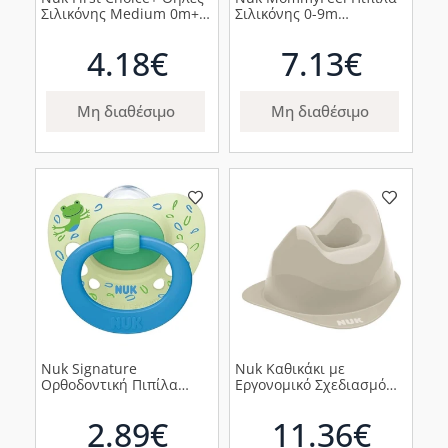
Σιλικόνης Medium 0m+,
Σιλικόνης 0-9m
2τμχ
Πορτοκαλί & Μπεζ, 2τεμ
4.18€
7.13€
Μη διαθέσιμο
Μη διαθέσιμο
Nuk Signature
Nuk Καθικάκι με
Ορθοδοντική Πιπίλα
Εργονομικό Σχεδιασμό
Σιλικόνης 18-36m
Γκρι, 1τμχ
Βάτραχος, 1τμχ
2.89€
11.36€