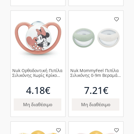
Nuk Ορθοδοντική Πιπίλα
Nuk MommyFeel Πιπίλα
Σιλικόνης Χωρίς Κρίκο
Σιλικόνης 0-9m Βεραμάν
Space Minnie 0-6m,1τμχ
& Μπεζ, 2τεμ
4.18€
7.21€
Μη διαθέσιμο
Μη διαθέσιμο