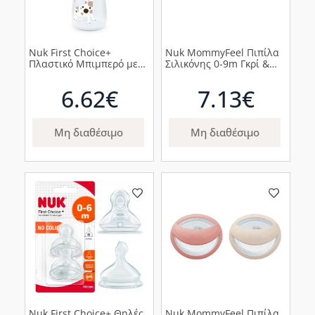
Nuk First Choice+
Nuk MommyFeel Πιπίλα
Πλαστικό Μπιμπερό με
Σιλικόνης 0-9m Γκρί &
Θηλή Σιλικόνης &
Μπεζ, 2τεμ
Ένδειξη Θερμοκρασίας 6-
6.62€
7.13€
18m Ροζ με
Καμηλοπάρδαλη, 300ml
Μη διαθέσιμο
Μη διαθέσιμο
Nuk First Choice+ Θηλές
Nuk MommyFeel Πιπίλα