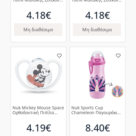
0-6m Μωβ, 1τμχ
0-6m Μπλε, 1τμχ
4.18€
4.18€
Μη διαθέσιμο
Μη διαθέσιμο
Nuk Mickey Mouse Space
Nuk Sports Cup
Ορθοδοντική Πιπίλα
Chameleon Παγουράκι
Σιλικόνης για 6-18m
που Αλλάζει Χρώμα με
Λευκή, 1τμχ
Καπάκι Push-Pull 24m+
4.19€
8.40€
Ροζ Παγώνι, 450ml