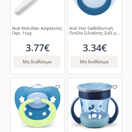
Nuk Ψαλιδάκι Ασφαλείας
Nuk Star Ορθοδοντική
Γκρι, 1τμχ
Πιπίλα Σιλικόνης Σιέλ με
Μπλε Κρίκο 18-36m, 1τμχ
3.77€
3.34€
Μη διαθέσιμο
Μη διαθέσιμο