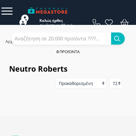
Καλώς ήρθες
σύνδεση
εγγραφή
Κάνε
ή
Αρχική
/
Εταιρίες
/
Neutro Roberts
0
ΠΡΟΪΌΝΤΑ
Neutro Roberts