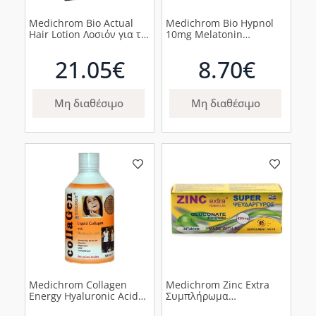
Medichrom Bio Actual
Medichrom Bio Hypnol
Hair Lotion Λοσιόν για τα
10mg Melatonin
Γκρίζα Μαλλιά, 150ml
Συμπλήρωμα Διατροφής
Μελατονίνης για την
21.05€
8.70€
Αϋπνία, 30 tabs
Μη διαθέσιμο
Μη διαθέσιμο
Medichrom Collagen
Medichrom Zinc Extra
Energy Hyaluronic Acid
Συμπλήρωμα
με Γεύση Φράουλα,
Ψευδαργύρου, 30tabs