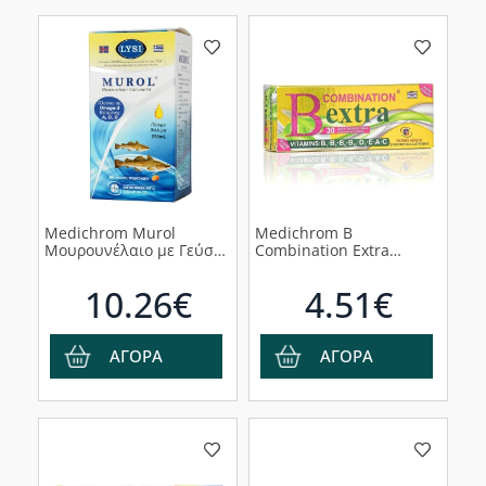
Medichrom Murol
Medichrom B
Μουρουνέλαιο με Γεύση
Combination Extra
Πορτοκάλι, 250ml
Πολυβιταμίνες για την
Ορμονική
10.26€
4.51€
Δραστηριότητα, 30
Διασπειρώμενα Δισκία
ΑΓΟΡΑ
ΑΓΟΡΑ