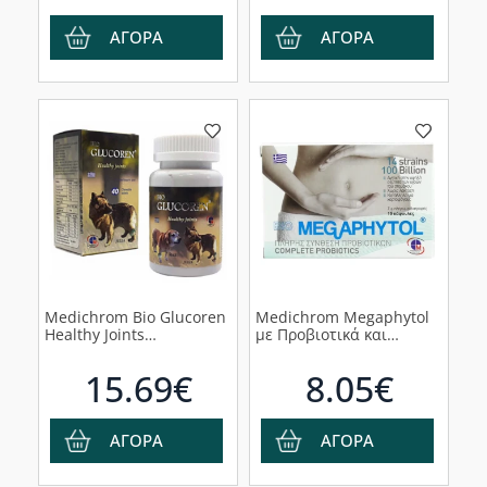
ΑΓΟΡΑ
ΑΓΟΡΑ
Medichrom Bio Glucoren
Medichrom Megaphytol
Healthy Joints
με Προβιοτικά και
Συμπλήρωμα Διατροφής
Πρεβιοτικά, 15 κάψουλες
Σκύλου, 40 chewable
15.69€
8.05€
tabs
ΑΓΟΡΑ
ΑΓΟΡΑ