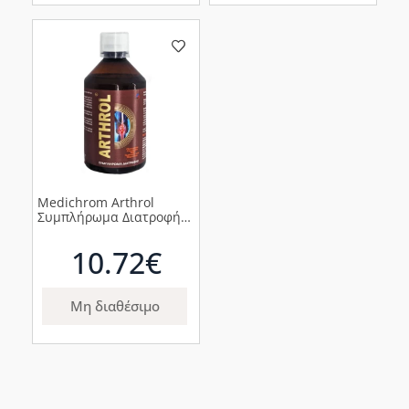
Medichrom Arthrol
Συμπλήρωμα Διατροφής
για την Υγεία των
Αρθρώσεων Υγρή Μορφή,
10.72€
500ml
Μη διαθέσιμο