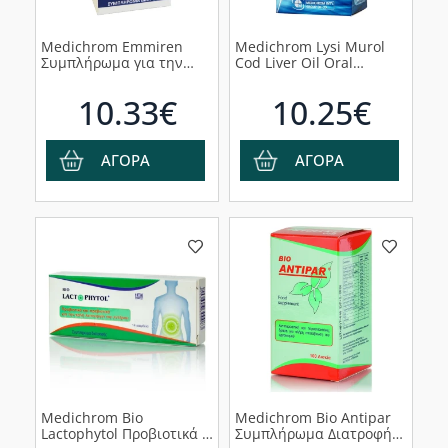
Medichrom Emmiren
Medichrom Lysi Murol
Συμπλήρωμα για την
Cod Liver Oil Oral
Εμμηνόπαυση 60
Solution Συμπλήρωμα
ταμπλέτες
Διατροφής Πόσιμου
10.33€
10.25€
Μουρουνέλαιου με
Γεύση Πορτοκάλι, 250ml
ΑΓΟΡΑ
ΑΓΟΡΑ
Medichrom Bio
Medichrom Bio Antipar
Lactophytol Προβιοτικά &
Συμπλήρωμα Διατροφής