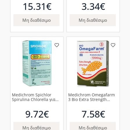
500ml
15.31€
3.34€
Μη διαθέσιμο
Μη διαθέσιμο
Medichrom Spichlor
Medichrom Omegafarm
Spirulina Chlorella για
3 Bio Extra Strength
Τόνωση & Αποτοξίνωση
Μαλακές Κάψουλες
του Οργανισμού, 100
1000mg, 30caps
9.72€
7.58€
tabs
Μη διαθέσιμο
Μη διαθέσιμο