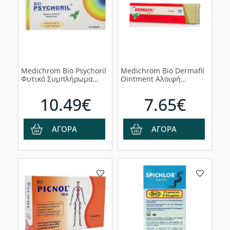
Medichrom Bio Psychoril
Medichrom Bio Dermafil
Φυτικό Συμπλήρωμα
Ointment Αλοιφή
Διατροφής Κατά της
Αναδόμησης Σώματος,
Κατάθλιψης, 30 δισκία
50g
10.49€
7.65€
ΑΓΟΡΑ
ΑΓΟΡΑ