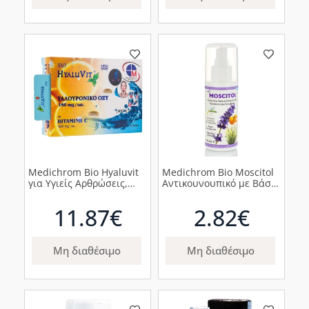
Medichrom Bio Hyaluvit
Medichrom Bio Moscitol
για Υγιείς Αρθρώσεις,
Αντικουνουπικό με Βάση
Δέρμα & Μαλλιά, 30
τη Σιτρονέλλα και &
δισκία
Λεβάντα, 100ml
11.87€
2.82€
Μη διαθέσιμο
Μη διαθέσιμο