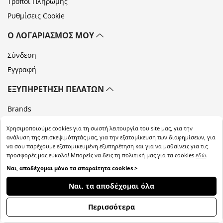
Τρόποι Πληρωμής
Ρυθμίσεις Cookie
Ο ΛΟΓΑΡΙΑΣΜΌΣ ΜΟΥ
Σύνδεση
Εγγραφή
ΕΞΥΠΗΡΈΤΗΣΗ ΠΕΛΑΤΏΝ
Brands
Επικοινωνία
Χρησιμοποιούμε cookies για τη σωστή λειτουργία του site μας, για την
ανάλυση της επισκεψιμότητάς μας, για την εξατομίκευση των διαφημίσεων, για
Copyright 2026 pharmacymegastore.gr
να σου παρέχουμε εξατομικευμένη εξυπηρέτηση και για να μαθαίνεις για τις
προσφορές μας εύκολα! Μπορείς να δεις τη πολιτική μας για τα cookies
εδώ
.
Το online φαρμακείο PharmacyMegastore αποτελεί την ιδανική επιλογή
Ναι, αποδέχομαι μόνο τα απαραίτητα cookies >
για τις καθημερινές σας αγορές. Άμεση διαθεσιμότητα προϊόντων,
ταχύτατες παραδόσεις, καταρτισμένο προσωπικό έτοιμο να λύσει την
ΦΊΛΤΡΑ
Ναι, τα αποδέχομαι όλα
οποιαδήποτε απορία σας. Βρείτε αντηλιακά, προϊόντα αδυνατίσματος,
pampers, προϊόντα φαρμακείου, βρεφικά και παιδικά προϊόντα,
Περισσότερα
συμπληρώματα διατροφής, μακιγιάζ και προϊόντα ομορφιάς ανάμεσα σε