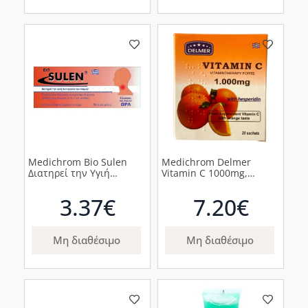
Medichrom Bio Sulen
Medichrom Delmer
Διατηρεί την Υγιή
Vitamin C 1000mg,
Λειτουργία του Λαιμού
20φακελίσκοι
με Γεύση Μέλι, 42 δισκία
3.37€
7.20€
διασπειρόμενα
Μη διαθέσιμο
Μη διαθέσιμο