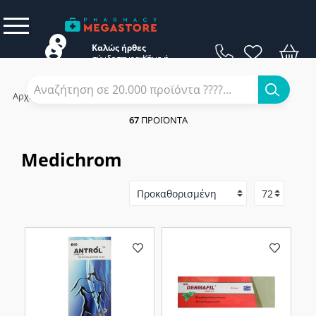
Καλώς ήρθες
σύνδεση
εγγραφή
Κάνε
ή
Αρχική
/
Εταιρίες
/
Medichrom
67
ΠΡΟΪΌΝΤΑ
Medichrom