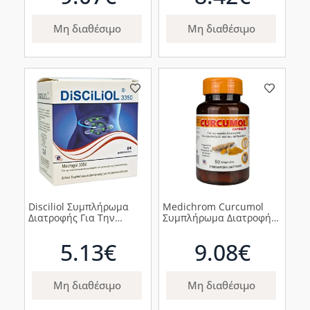
Κεράσι, 15τμχ
Μη διαθέσιμο
Μη διαθέσιμο
Disciliol Συμπλήρωμα
Medichrom Curcumol
Διατροφής Για Την
Συμπλήρωμα Διατροφής
Αντιμετώπιση Της
για την Ομαλή
Δυσκοιλιότητας, 10
Λειτουργία του
5.13€
9.08€
φακελίσκοι
Οργανισμού & των
Αρθρώσεων, 60κάψουλες
Μη διαθέσιμο
Μη διαθέσιμο