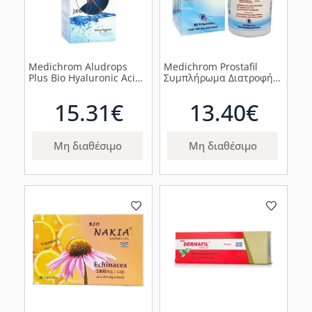
Medichrom Aludrops
Medichrom Prostafil
Plus Bio Hyaluronic Acid
Συμπλήρωμα Διατροφής
Πόσιμο Διάλυμα
για τον Προστάτη, 60
Υαλουρονικού, 50ml
κάψουλες
15.31€
13.40€
Μη διαθέσιμο
Μη διαθέσιμο