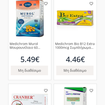
Medichrom Murol
Medichrom Bio B12 Extra
Μουρουνέλαιο 60
1000mcg Συμπλήρωμα
μαλακές κάψουλες
με Βιταμίνη Β12, 30
διασπειρόμενα δισκία
5.49€
4.46€
Μη διαθέσιμο
Μη διαθέσιμο