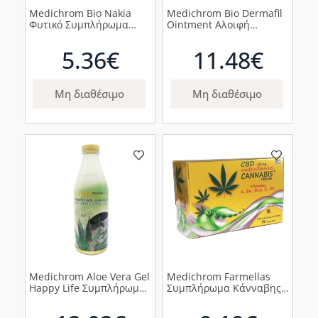
Medichrom Bio Nakia
Medichrom Bio Dermafil
Φυτικό Συμπλήρωμα
Ointment Αλοιφή
Διατροφής με Εχινάκεια,
Αναδόμησης Σώματος,
30caps
120g
5.36€
11.48€
Μη διαθέσιμο
Μη διαθέσιμο
Medichrom Aloe Vera Gel
Medichrom Farmellas
Happy Life Συμπλήρωμα
Συμπλήρωμα Κάνναβης
Διατροφής με Βιολογική
10mg, 30 κάψουλες
Αλόη με Γεύση Μαστίχα