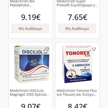
Medichrom Bio
Medichrom Super
Peptophytol
Prostafil Συμπλήρωμα για
Συμπλήρωμα Για Το
την Υγεία του Προστάτη,
Πεπτικό Σύστημα, 30
30 μαλακές κάψουλες
9.19€
7.65€
Ταμπλέτες
Μη διαθέσιμο
Μη διαθέσιμο
Medichrom DiSCiLioL
Medichrom Tonorex Plus
Magrogol 3350 Special
για Τόνωση και Ενίσχυση
Food Supplement Για Την
του Οργανισμού με 5
Αντιμετώπιση Της
Αμινοξέα Βιταμίνη Β12 &
9.07€
8.42€
Δυσκοιλιότητας, 24τμχ
L-Καρνιτίνη με Γεύση