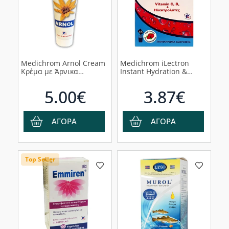
Medichrom Arnol Cream
Medichrom iLectron
Κρέμα με Άρνικα
Instant Hydration &
Μοντάνα, 50ml
Electrolyte Recovery
Συμπλήρωμα Διατροφής
5.00€
3.87€
με Γεύση Rasberry,
15φακελάκια
ΑΓΟΡΑ
ΑΓΟΡΑ
Top Seller