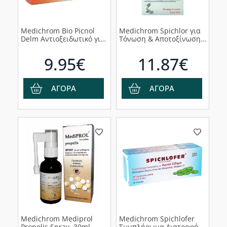
Medichrom Bio Picnol
Medichrom Spichlor για
Delm Αντιοξειδωτικό για
Τόνωση & Αποτοξίνωση
Βελτίωση Κυκλοφορίας &
του Οργανισμού, 240
Κουρασμένα Πόδια, 30
ταμπλέτες
9.95€
11.87€
κάψουλες
ΑΓΟΡΑ
ΑΓΟΡΑ
Medichrom Mediprol
Medichrom Spichlofer
Propolis Spray, 30ml
Συμπλήρωμα Διατροφής