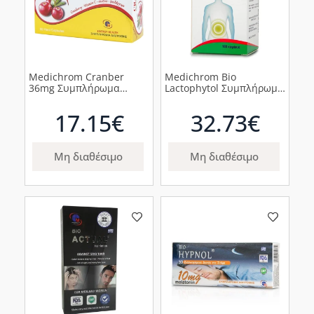
Medichrom Cranber
Medichrom Bio
36mg Συμπλήρωμα
Lactophytol Συμπλήρωμα
Διατροφής με Κράνμπερι,
Διατροφής με Προβιοτικά
Βιταμίνη C , Σελήνιο &
& Πρεβιοτικά,100
17.15€
32.73€
Ψευδάργυρο, 60
κάψουλες
κάψουλες
Μη διαθέσιμο
Μη διαθέσιμο