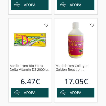
ΑΓΟΡΑ
ΑΓΟΡΑ
Medichrom Bio Extra
Medichrom Collagen
Delta Vitamin D3 2000iu,
Golden Reaction
60 ταμπλέτες
Συμπλήρωμα Διατροφής
Κολλαγόνο &
6.47€
17.05€
Υαλουρονικό με Γεύση
Ροδάκινο, 500ml
ΑΓΟΡΑ
ΑΓΟΡΑ