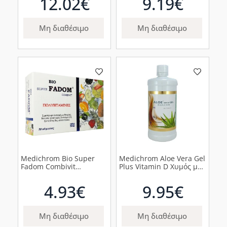
12.02€
9.19€
Χίου, 1lt
Μη διαθέσιμο
Μη διαθέσιμο
Medichrom Bio Super
Medichrom Aloe Vera Gel
Fadom Combivit
Plus Vitamin D Χυμός με
Πολυβιταμίνες, 30
Γεύση Ροδάκινο, 1kg
κάψουλες
4.93€
9.95€
Μη διαθέσιμο
Μη διαθέσιμο