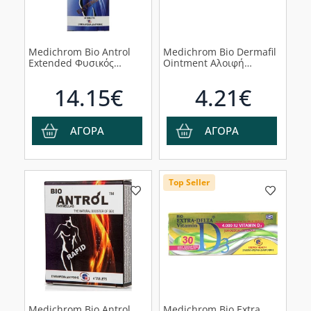
Medichrom Bio Antrol
Medichrom Bio Dermafil
Extended Φυσικός
Ointment Αλοιφή
Ενισχυτής του Sex,
Αναδόμησης Σώματος,
30δισκία
20g
14.15€
4.21€
ΑΓΟΡΑ
ΑΓΟΡΑ
Top Seller
Medichrom Bio Antrol
Medichrom Bio Extra