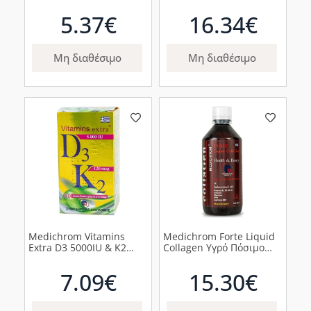
Πρεβιοτικά για την καλή
με Αντιπαρασιτική
λειτουργία του εντέρου,
Δράση για Πλήρη
5.37€
16.34€
14 κάψουλες
Αποτοξίνωση του
Οργανισμού, 100 δισκία
Μη διαθέσιμο
Μη διαθέσιμο
Medichrom Vitamins
Medichrom Forte Liquid
Extra D3 5000IU & K2
Collagen Υγρό Πόσιμο
120mcg, 60 κάψουλες
Κολλαγόνο με Γεύση
Λεμόνι, 500ml
7.09€
15.30€