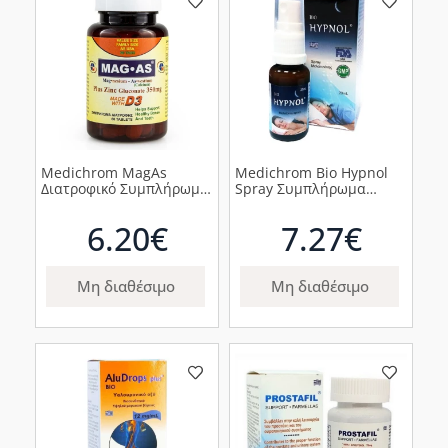
Medichrom MagAs
Medichrom Bio Hypnol
Διατροφικό Συμπλήρωμα
Spray Συμπλήρωμα
με Μαγνήσιο, Ασβέστιο,
Διατροφής Με
Ψευδάργυρο & Βιταμίνη
Μελατονίνη Σε Μορφή
6.20€
7.27€
D3, 60 δισκία
Σπρέι, 20ml
Μη διαθέσιμο
Μη διαθέσιμο