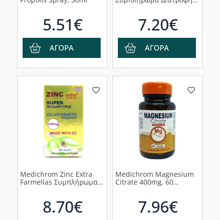
με Βιολογική Σπιρουλίνα
& Σίδηρο για Τόνωση,
5.51€
7.20€
Αποτοξίνωση &
Ενίσχυση του
Ανοσοποιητικού, 30
δισκία
ΑΓΟΡΑ
ΑΓΟΡΑ
Medichrom Zinc Extra
Medichrom Magnesium
Farmellas Συμπλήρωμα
Citrate 400mg, 60
Ψευδαργύρου, 100tabs
ταμπλέτες
8.70€
7.96€