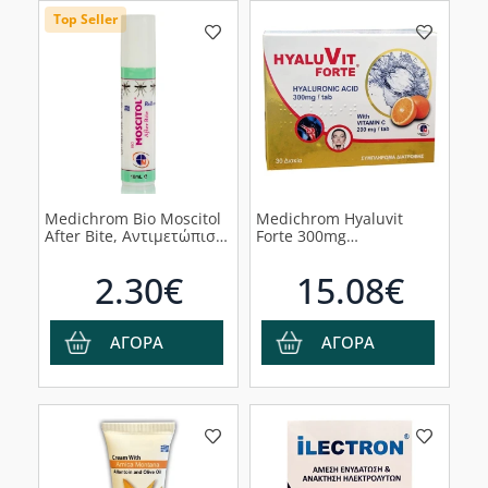
Top Seller
Medichrom Bio Moscitol
Medichrom Hyaluvit
After Bite, Αντιμετώπιση
Forte 300mg
Kνησμών και Eρεθισμών
Συμπλήρωμα για την
από Tσιμπήματα, 10ml
Υγεία των Αρθρώσεων,
2.30€
15.08€
30τμχ
ΑΓΟΡΑ
ΑΓΟΡΑ