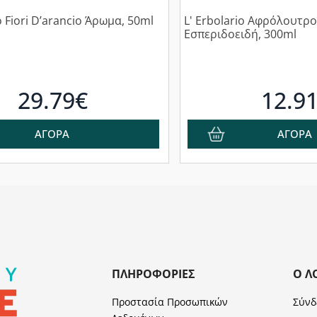
o Fiori D’arancio Άρωμα, 50ml
L' Erbolario Αφρόλουτρ
Εσπεριδοειδή, 300ml
29.79€
12.9
ΑΓΟΡΑ
ΑΓΟΡΑ
ΠΛΗΡΟΦΟΡΊΕΣ
Ο Λ
Προστασία Προσωπικών
Σύνδ