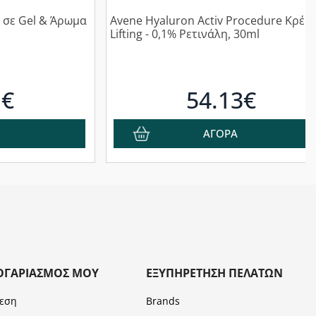
ο σε Gel & Άρωμα
Avene Hyaluron Activ Procedure Κρέμ
Lifting - 0,1% Ρετινάλη, 30ml
1€
54.13€
ΑΓΟΡΑ
ΟΓΑΡΙΑΣΜΌΣ ΜΟΥ
ΕΞΥΠΗΡΈΤΗΣΗ ΠΕΛΑΤΏΝ
εση
Brands