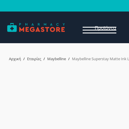
Προϊόντα
Αρχική
/
Εταιρίες
/
Maybelline
/
Maybelline Superstay Matte Ink L