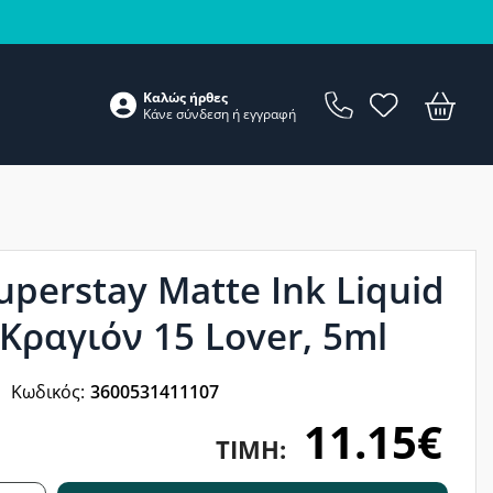
Καλώς ήρθες
Κάνε
σύνδεση
ή
εγγραφή
uperstay Matte Ink Liquid
 Κραγιόν 15 Lover, 5ml
Κωδικός:
3600531411107
11.15€
ΤΙΜΉ: