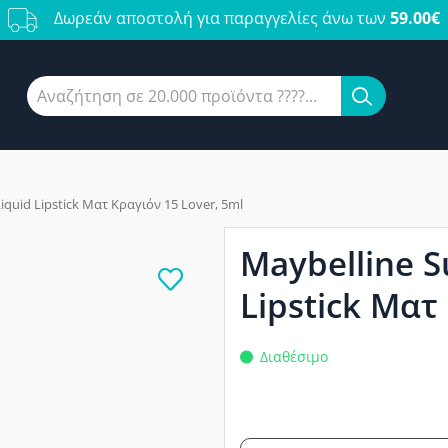
Δωρεάν αποστολή για παραγγελίες άνω των
59.00€
iquid Lipstick Ματ Κραγιόν 15 Lover, 5ml
Maybelline S
Lipstick Ματ
Διαθέσιμο