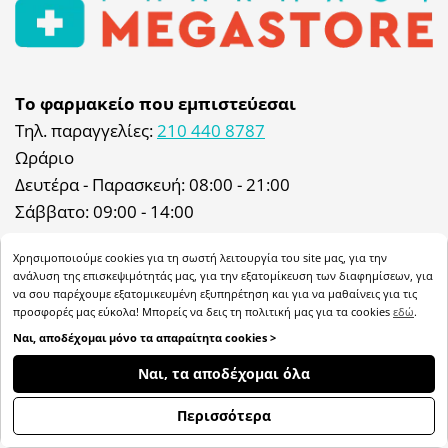
Το φαρμακείο που εμπιστεύεσαι
Τηλ. παραγγελίες:
210 440 8787
Ωράριο
Δευτέρα - Παρασκευή: 08:00 - 21:00
Σάββατο: 09:00 - 14:00
Φαρμακείο: Δευτέρα - Παρασκευή: 08:00 - 21:00
Χρησιμοποιούμε cookies για τη σωστή λειτουργία του site μας, για την
Σάββατο: 09:00 - 14:00 & 17:00 - 21:00
ανάλυση της επισκεψιμότητάς μας, για την εξατομίκευση των διαφημίσεων, για
να σου παρέχουμε εξατομικευμένη εξυπηρέτηση και για να μαθαίνεις για τις
προσφορές μας εύκολα! Μπορείς να δεις τη πολιτική μας για τα cookies
εδώ
.
My Megastore: 8:30 - 19:00 Σάββατο 9:30 - 17:30
Ναι, αποδέχομαι μόνο τα απαραίτητα cookies >
Διεύθυνση
ΦΊΛΤΡΑ
Ναι, τα αποδέχομαι όλα
Ιωάννου Μεταξά 47, 57003, Αγ. Αθανάσιος,
Θεσσαλονίκη
Περισσότερα
Email:
info@pharmacymegastore.gr