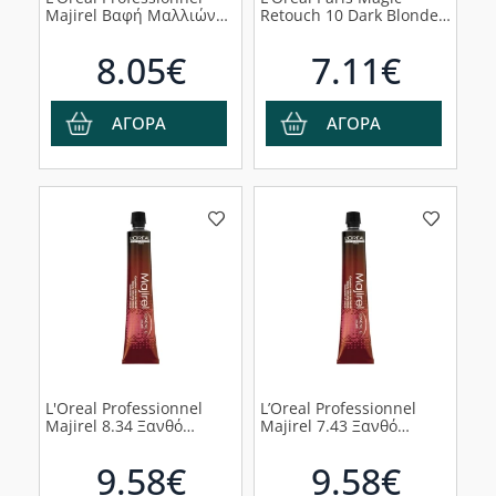
Majirel Βαφή Μαλλιών
Retouch 10 Dark Blonde
Ξανθό Πολύ Ανοιχτό Ιριζέ
Spray Κάλυψης Λευκών
Σαντρέ 9.21, 50ml
Ριζών 75ml.
8.05€
7.11€
ΑΓΟΡΑ
ΑΓΟΡΑ
L'Oreal Professionnel
L’Oreal Professionnel
Majirel 8.34 Ξανθό
Majirel 7.43 Ξανθό
Ανοιχτό Ντορέ Χάλκινο
Χάλκινο Ντορέ 50ml
50ml
9.58€
9.58€