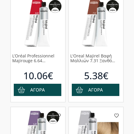
L’Oréal Professionnel
L'Oreal Majirel Βαφ΄η
Majirouge 6.64
Μαλλιών 7.31 Ξανθό
Carmilane, 50ml
Ντορε Σαντρέ, 50ml
10.06€
5.38€
ΑΓΟΡΑ
ΑΓΟΡΑ