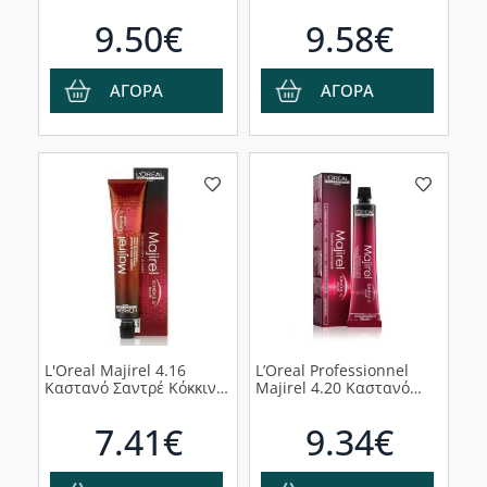
Σκούρο Κόκκινο 50ml
9.50€
9.58€
ΑΓΟΡΑ
ΑΓΟΡΑ
L'Oreal Majirel 4.16
L’Oreal Professionnel
Καστανό Σαντρέ Κόκκινο,
Majirel 4.20 Καστανό
50ml
Ιριζέ Έντονο, 50ml
7.41€
9.34€