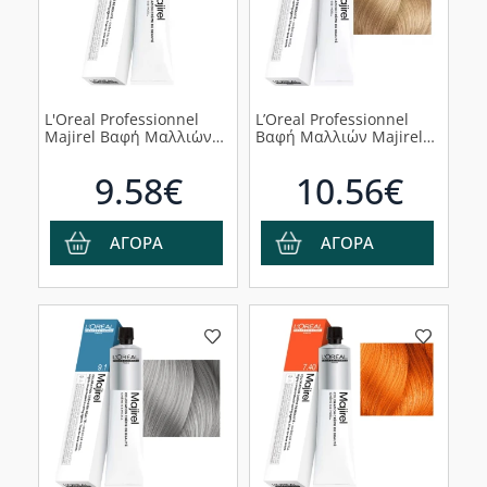
L'Oreal Professionnel
L’Oreal Professionnel
Majirel Βαφ΄η Μαλλι΄ων
Βαφή Μαλλιών Majirel
5.20 Καστανό Ανοιχτό
10 Κατάξανθο, 60ml
Ιριζέ, 50ml
9.58€
10.56€
ΑΓΟΡΑ
ΑΓΟΡΑ