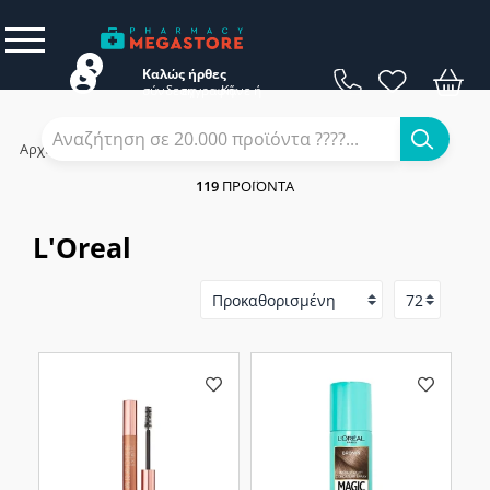
Καλώς ήρθες
σύνδεση
εγγραφή
Κάνε
ή
Αρχική
/
Εταιρίες
/
L'Oreal
119
ΠΡΟΪΌΝΤΑ
L'Oreal