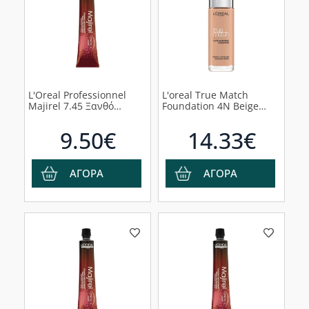
L'Oreal Professionnel
L'oreal True Match
Majirel 7.45 Ξανθό
Foundation 4N Beige
Χάλκινο Ακαζού 50ml
Υγρό Make Up, 30ml
9.50€
14.33€
ΑΓΟΡΑ
ΑΓΟΡΑ