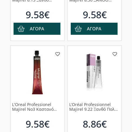
Σκούρο Σαντρέ Ντορέ,
ΑΝΟΙΧΤΟ ΝΤΟΡΕ
50ml
ΕΝΤΟΝΟ 50ml
9.58€
9.58€
ΑΓΟΡΑ
ΑΓΟΡΑ
L'Oreal Professionel
L’Oréal Professionnel
Majirel No3 Καστανό
Majirel 9.22 Ξανθό Πολύ
Σκούρο, 50ml
Ανοιχτό Ιριζέ Σαντρέ
Βαθύ, 50ml
9.58€
8.86€