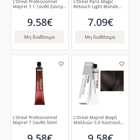
L'Oreal Professionnel
L'Oreal Paris Magic
Majirel 7.1 Ξανθό Σαντρέ
Retouch Light Blonde
50ml
Spray Κάλυψης Λευκών
Ριζών 75ml.
9.58€
7.09€
Μη διαθέσιμο
Μη διαθέσιμο
L'Oreal Professionnel
L'Oreal Majirel Βαφή
Majirel 7 Ξανθό 50ml
Μαλλιών 5.0 Καστανό
Ανοιχτό Βασικό, 50ml
9.58€
9.58€