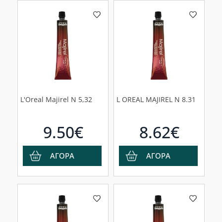
L'Oreal Majirel N 5,32
L OREAL MAJIREL N 8.31
9.50€
8.62€
ΑΓΟΡΑ
ΑΓΟΡΑ