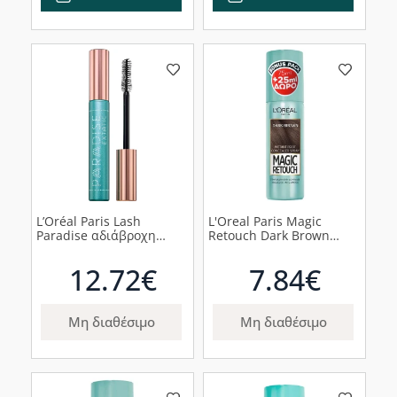
L’Oréal Paris Lash
L'Oreal Paris Magic
Paradise αδιάβροχη
Retouch Dark Brown
μάσκαρα επιμήκυνσης
Spray Κάλυψης Λευκών
για έξτρα όγκο, Black 6,4
Ριζών, 100ml
12.72€
7.84€
ml
Μη διαθέσιμο
Μη διαθέσιμο