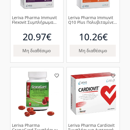
Leriva Pharma Immuvit
Leriva Pharma Immuvit
Flexovit Συμπλήρωμα
Q10 Plus Πολυβιταμίνες,
Διατροφής με Εκχύλισμα
30 μαλακά καψάκια
Κουρκουμά, 30 κάψουλες
20.97€
10.26€
Μη διαθέσιμο
Μη διαθέσιμο
Leriva Pharma
Leriva Pharma Cardiovit
GranaGard Συμπλήρωμα
Συμπλήρωμα Διατροφής