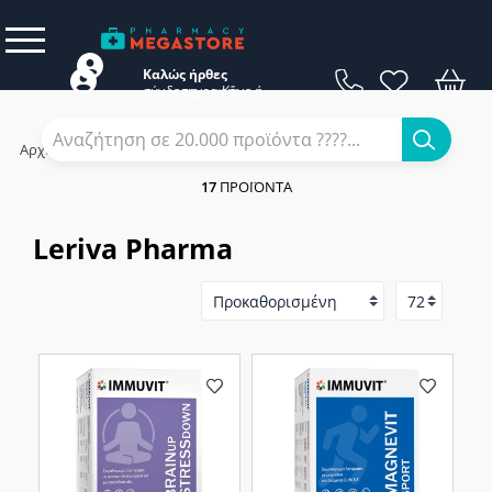
Καλώς ήρθες
σύνδεση
εγγραφή
Κάνε
ή
Αρχική
/
Εταιρίες
/
Leriva Pharma
17
ΠΡΟΪΌΝΤΑ
Leriva Pharma