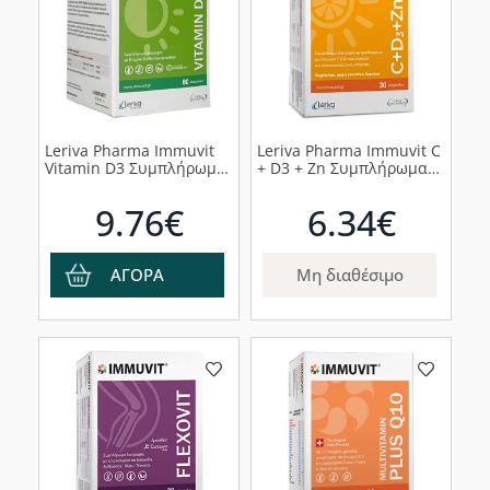
Leriva Pharma Immuvit
Leriva Pharma Immuvit C
Vitamin D3 Συμπλήρωμα
+ D3 + Zn Συμπλήρωμα
Διατροφής με Βιταμίνη
Διατροφής για την
D3 2000 IU, 60 κάψουλες
Ενίσχυση του
9.76€
6.34€
Ανοσοποιητικού,
30κάψουλες
ΑΓΟΡΑ
Μη διαθέσιμο