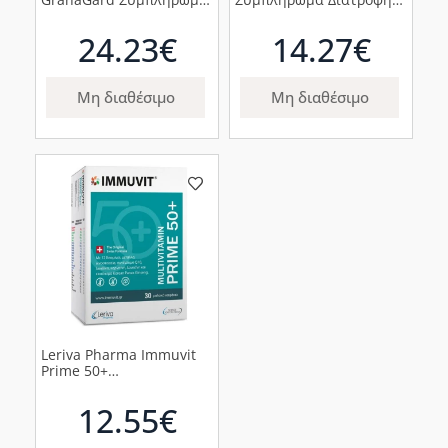
Διατροφής για την Σωστή
για την Υγεία της
Εγκεφαλική Λειτουργία,
Καρδιάς, 30 κάψουλες
24.23€
14.27€
60 καψάκια
Μη διαθέσιμο
Μη διαθέσιμο
Leriva Pharma Immuvit
Prime 50+
Πολυβιταμίνες, 30
μαλακά καψάκια
12.55€