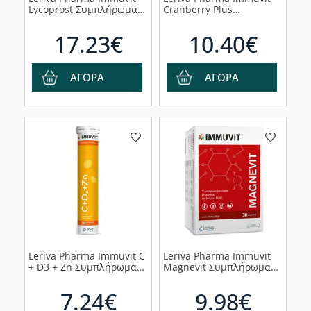
Lycoprost Συμπλήρωμα
Cranberry Plus
Διατροφής για
Συμπλήρωμα Διατροφής
Ουροποιητικό &
για το Ανοσοποιητικό και
17.23€
10.40€
Προστάτη, 30 κάψουλες
τις Ουρολοιμώξεις, 30
κάψουλες
ΑΓΟΡΑ
ΑΓΟΡΑ
Leriva Pharma Immuvit C
Leriva Pharma Immuvit
+ D3 + Zn Συμπλήρωμα
Magnevit Συμπλήρωμα
Διατροφής για την
Διατροφής με Μαγνήσιο,
Ενίσχυση του
30κάψουλες
7.24€
9.98€
Ανοσοποιητικού, 20