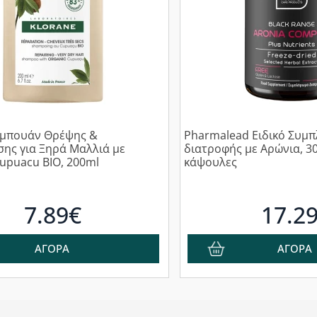
αμπουάν Θρέψης &
Pharmalead Ειδικό Συμ
ης για Ξηρά Μαλλιά με
διατροφής με Aρώνια, 30
upuacu BIO, 200ml
κάψουλες
7.89€
17.2
ΑΓΟΡΑ
ΑΓΟΡΑ