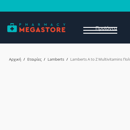
Προϊόντα
Αρχική
/
Εταιρίες
/
Lamberts
/
Lamberts A to Z Multivitamins Πο