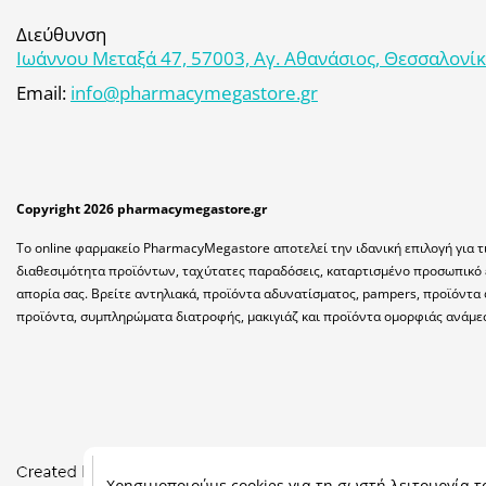
Διεύθυνση
Ιωάννου Μεταξά 47, 57003, Αγ. Αθανάσιος, Θεσσαλονί
Email:
info@pharmacymegastore.gr
Copyright 2026 pharmacymegastore.gr
Το online φαρμακείο PharmacyMegastore αποτελεί την ιδανική επιλογή για τ
διαθεσιμότητα προϊόντων, ταχύτατες παραδόσεις, καταρτισμένο προσωπικό 
απορία σας. Βρείτε αντηλιακά, προϊόντα αδυνατίσματος, pampers, προϊόντα 
προϊόντα, συμπληρώματα διατροφής, μακιγιάζ και προϊόντα ομορφιάς ανάμε
Χρησιμοποιούμε cookies για τη σωστή λειτουργία το