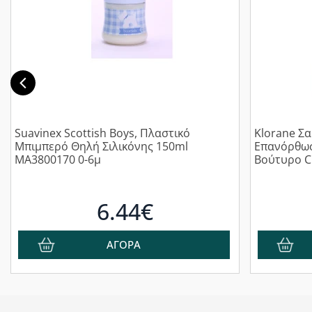
Suavinex Scottish Boys, Πλαστικό
Klorane Σ
Μπιμπερό Θηλή Σιλικόνης 150ml
Επανόρθωσ
MA3800170 0-6μ
Βούτυρο C
6.44€
ΑΓΟΡΑ