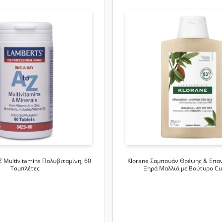
Z Multivitamins Πολυβιταμίνη, 60
Klorane Σαμπουάν Θρέψης & Επα
Ταμπλέτες
Ξηρά Μαλλιά με Βούτυρο C