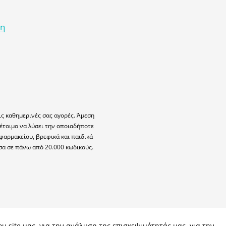
κη
ις καθημερινές σας αγορές. Άμεση
έτοιμο να λύσει την οποιαδήποτε
φαρμακείου, βρεφικά και παιδικά
σα σε πάνω από 20.000 κωδικούς.
υ site μας, για την ανάλυση της επισκεψιμότητάς μας, για την