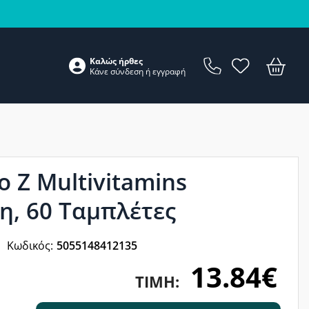
Καλώς ήρθες
Κάνε
σύνδεση
ή
εγγραφή
o Z Multivitamins
η, 60 Ταμπλέτες
Κωδικός:
5055148412135
13.84€
ΤΙΜΉ: