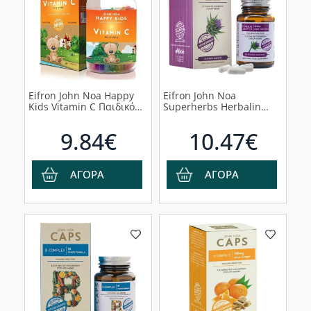
Eifron John Noa Happy
Eifron John Noa
Kids Vitamin C Παιδικό
Superherbs Herbalin
Συμπλήρωμα Διατροφής,
Complex Συμπλήρωμα
90 Ζελεδάκια
Διατροφής με
9.84€
10.47€
Γαιδουράγκαθο, 30
κάψουλες
ΑΓΟΡΑ
ΑΓΟΡΑ