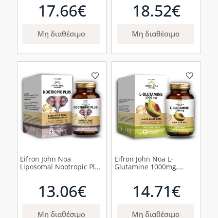
κάψουλες
60κάψουλες
17.66€
18.52€
Μη διαθέσιμο
Μη διαθέσιμο
Eifron John Noa
Eifron John Noa L-
Liposomal Nootropic Plus
Glutamine 1000mg,
Συμπλήρωμα για την
60κάψουλες
Μνήμη, 30 φυτικές
13.06€
14.71€
κάψουλες
Μη διαθέσιμο
Μη διαθέσιμο