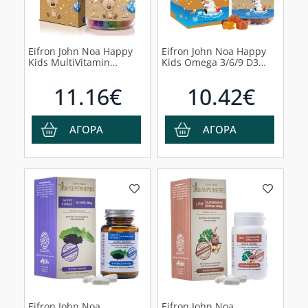
Eifron John Noa Happy
Eifron John Noa Happy
Kids MultiVitamin
Kids Omega 3/6/9 D3
Παιδική Πολυβιταμίνη
Plus Vit. E Παιδικό
σε Ζελεδάκια, 90
Συμπλήρωμα Διατροφής,
11.16€
10.42€
Ζελεδάκια
90 ζελεδάκια
ΑΓΟΡΑ
ΑΓΟΡΑ
Eifron John Noa
Eifron John Noa