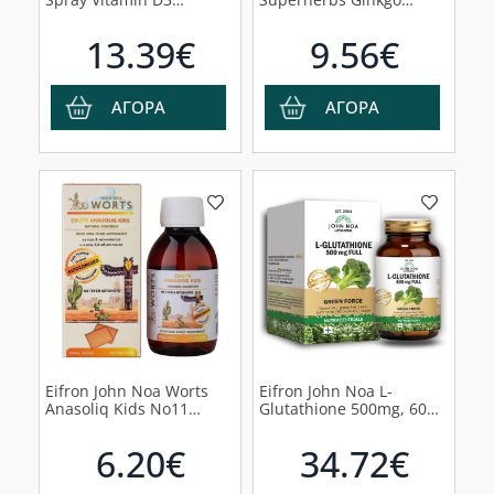
Συμπλήρωμα Διατροφής
Biloba Extract 1200:10
Βιταμίνης D3 σε Μορφή
mg Λιποσωμιακό, 30
13.39€
9.56€
Spray, 30ml
κάψουλες
ΑΓΟΡΑ
ΑΓΟΡΑ
Eifron John Noa Worts
Eifron John Noa L-
Anasoliq Kids No11
Glutathione 500mg, 60
Σιρόπι για τα Παιδιά για
κάψουλες
Το Αναπνευστικό με
6.20€
34.72€
Γεύση Μπισκότο, 150ml