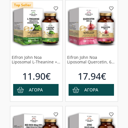
Top Seller
Eifron John Noa
Eifron John Noa
Liposomal L-Theanine +
Liposomal Quercetin, 60
Melatonin Chamomile Ext
φυτικές κάψουλες
Συμπλήρωμα Διατροφής
11.90€
17.94€
Για Τη Χαλάρωση Του
Οργανισμού,
90κάψουλες
ΑΓΟΡΑ
ΑΓΟΡΑ