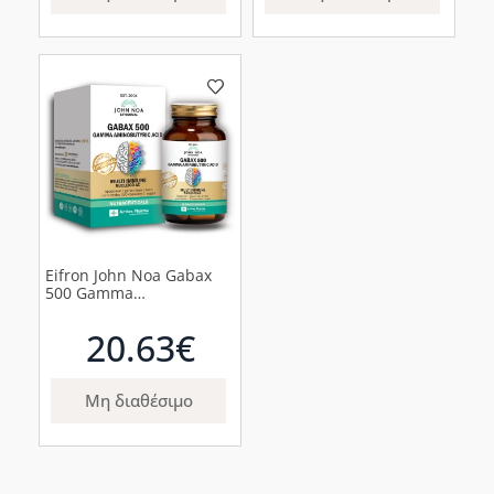
Eifron John Noa Gabax
500 Gamma
Aminobutyric Acid Ειδικό
Συμπλήρωμα Διατροφής,
20.63€
90 κάψουλες
Μη διαθέσιμο