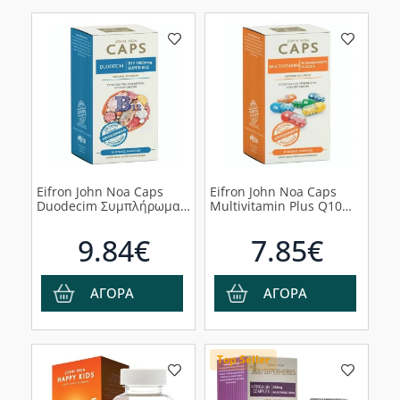
Eifron John Noa Caps
Eifron John Noa Caps
Duodecim Συμπλήρωμα
Multivitamin Plus Q10
Διατροφής Βιταμίνης
Συμπλήρωμα Διατροφής,
B12, 30 κάψουλες
30 κάψουλες
9.84€
7.85€
ΑΓΟΡΑ
ΑΓΟΡΑ
Top Seller