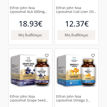
Eifron John Noa
Eifron John Noa
Liposomal ALA 600mg
Liposomal Cod Liver Oil
Συμπλήρωμα Διατροφής
Ιχθυέλαιο 1200mg,
Με Αντιοξειδωτική &
40κάψουλες
18.93€
12.37€
Αντιγηραντική Δράση, 60
κάψουλες
Μη διαθέσιμο
Μη διαθέσιμο
Eifron John Noa
Eifron John Noa
Liposomal Grape Seed
Liposomal Omega 3
140mg, 90 φυτικές
Ιχθυέλαιο 1000mg,