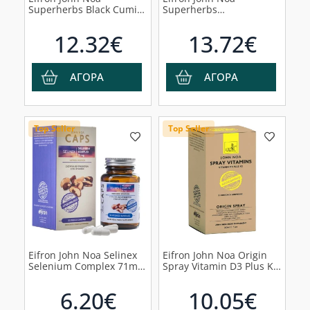
Superherbs Black Cumin
Superherbs
Λιποσωμιακό
Glucomannan Lipof
Συμπλήρωμα Διατροφής
Συμπλήρωμα Διατροφής
12.32€
13.72€
με Μαύρο Κύμινο, 30
για τη Μείωση Βάρους
κάψουλες
και Λίπους, 90 κάψουλες
ΑΓΟΡΑ
ΑΓΟΡΑ
Top Seller
Top Seller
Eifron John Noa Selinex
Eifron John Noa Origin
Selenium Complex 71mg
Spray Vitamin D3 Plus K2
Σελήνιο με βιταμίνες A,
Συμπλήρωμα Διατροφής
C & E Λιποσωμιακή
Λιποσωμιακής Βιταμίνης
6.20€
10.05€
Φόρμουλα, 30 κάψουλες
D3 & K2 σε Μορφή Spray,