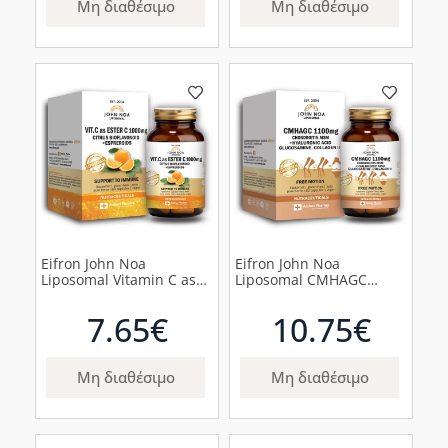
Μη διαθέσιμο
Μη διαθέσιμο
Eifron John Noa
Eifron John Noa
Liposomal Vitamin C as
Liposomal CMHAGC
Ester C 1000mg, 60
1100mg Συμπλήρωμα για
φυτικές κάψουλες
την Υγεία των Οστών,
7.65€
10.75€
60κάψουλες
Μη διαθέσιμο
Μη διαθέσιμο