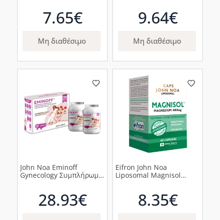
Διατροφής Για Τα Οστά,
Συμπλήρωμα Διατροφής
30 Κάψουλες
με Συνένζυμο Q10
7.65€
9.64€
Λιποσωμιακή Φόρμουλα
120mg, 30caps
Μη διαθέσιμο
Μη διαθέσιμο
John Noa Eminoff
Eifron John Noa
Gynecology Συμπλήρωμα
Liposomal Magnisol
Διατροφής Φυσική
Μαγνήσιο 480mg, 60
Υποστήριξη για Γυναίκες
κάψουλες
28.93€
8.35€
στην Εμμηνόπαυση και
Προεμμηνόπαυση,
2x50κάψουλες