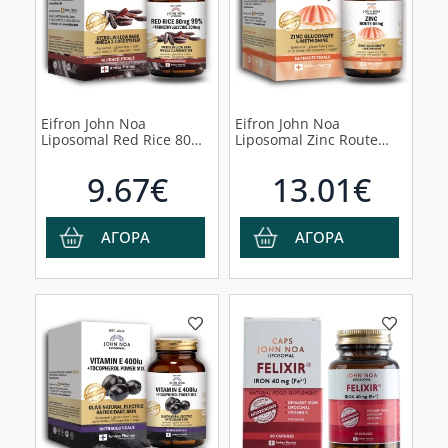
Eifron John Noa
Eifron John Noa
Liposomal Red Rice 80mg
Liposomal Zinc Route
Συμπλήρωμα Για
Συμπλήρωμα Διατροφής
Υποστήριξη Της
με Ψευδάργυρο 66mg,
9.67€
13.01€
Καρδιαγγειακής Υγείας,
90φυτικές κάψουλες
30φυτικές κάψουλες
ΑΓΟΡΑ
ΑΓΟΡΑ