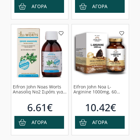
ΑΓΟΡΑ
ΑΓΟΡΑ
Eifron John Noas Worts
Eifron John Noa L-
Anasoliq No2 Σιρόπι για
Arginine 1000mg, 60
Το Αναπνευστικό με
κάψουλες
Γεύση Φράουλα-Βανίλια,
6.61€
10.42€
150ml
ΑΓΟΡΑ
ΑΓΟΡΑ