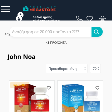
Καλώς ήρθες
σύνδεση
εγγραφή
Κάνε
ή
Αρχική
/
Εταιρίες
/
John Noa
43
ΠΡΟΪΌΝΤΑ
John Noa
Top Seller