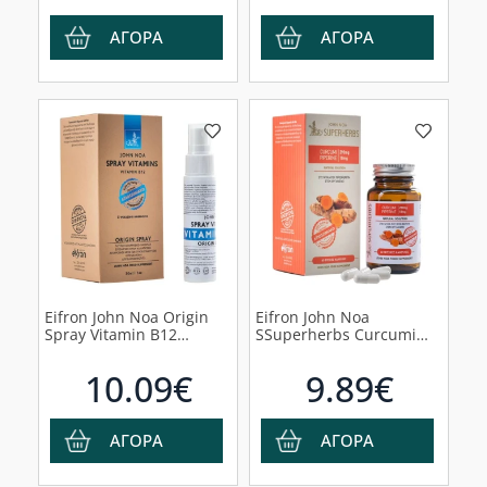
30ml
ΑΓΟΡΑ
ΑΓΟΡΑ
Eifron John Noa Origin
Eifron John Noa
Spray Vitamin B12
SSuperherbs Curcumi
Συμπλήρωμα Διατροφής
250mg + Piperin 10mg
για την Καλή Λειτουργία
Συμπλήρωμα Διατροφής
10.09€
9.89€
του Νευρικού
με Κουρκουμά, 60
Συστήματος Spray, 30ml
Φυσικές Κάψουλες
ΑΓΟΡΑ
ΑΓΟΡΑ