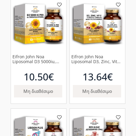
Eifron John Noa
Eifron John Noa
Liposomal D3 5000iu,
Liposomal D3, Zinc, Vit
90φυτικές κάψουλες
C+Echinacea, Spirulina,
Reishi Polysaccharides
10.50€
13.64€
Συμπλήρωμα για την
Ενίσχυση του
Ανοσοποιητικού,
60κάψουλες
Μη διαθέσιμο
Μη διαθέσιμο