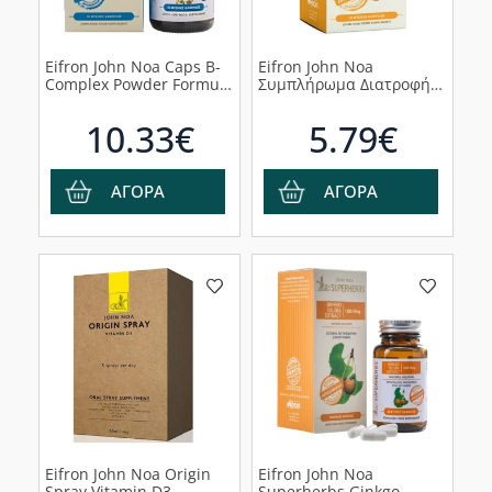
Eifron John Noa Caps B-
Eifron John Noa
Complex Powder Formula
Συμπλήρωμα Διατροφής
Συμπλήρωμα Διατροφής,
Vitamin C 500mg plus
30 κάψουλες
Ginger 10mg, 30caps
10.33€
5.79€
ΑΓΟΡΑ
ΑΓΟΡΑ
Eifron John Noa Origin
Eifron John Noa
Spray Vitamin D3
Superherbs Ginkgo