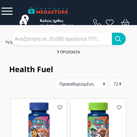
Καλώς ήρθες
σύνδεση
εγγραφή
Κάνε
ή
Αρχική
/
Εταιρίες
/
Health Fuel
7
ΠΡΟΪΌΝΤΑ
Health Fuel