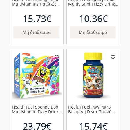
Multivitamins Παιδικές
Multivitamin Fizzy Drink
Πολυβιταμίνες Με Γεύση
Παιδικές Πολυβιταμίνες
Πορτοκάλι/Ανανάς 3-12
Τροπικά Φρούτα 2-12
15.73€
10.36€
Ετών, 60 Μασώμενα
Ετών, 10 φακελάκια
Δισκία
Μη διαθέσιμο
Μη διαθέσιμο
Health Fuel Sponge Bob
Health Fuel Paw Patrol
Multivitamin Fizzy Drink
Βιταμίνη D για Παιδιά 3-
Παιδικές Πολυβιταμίνες
7 Ετών, 60 Μασώμενα
Τροπικά Φρούτα 2-12
Δισκία
23.79€
15.74€
Ετών, 30 φακελάκια