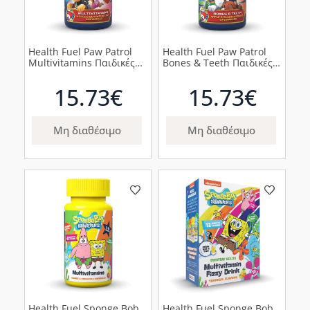
Health Fuel Paw Patrol
Health Fuel Paw Patrol
Multivitamins Παιδικές
Bones & Teeth Παιδικές
Πολυβιταμίνες 3-7 Ετών,
Βιταμίνες για Οστά &
60 Μασώμενα Δισκία
Δόντια 3-7 Ετών, 60
15.73€
15.73€
Μασώμενα Δισκία
Μη διαθέσιμο
Μη διαθέσιμο
Health Fuel Sponge Bob
Health Fuel Sponge Bob