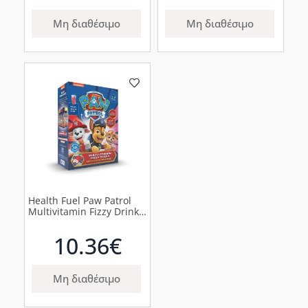
Μη διαθέσιμο
Μη διαθέσιμο
Health Fuel Paw Patrol
Multivitamin Fizzy Drink
Παιδικές Πολυβιταμίνες
Μήλο & Φραγκοστάφυλο
10.36€
2-7 Ετών, 10 φακελάκια
Μη διαθέσιμο