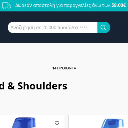
Δωρεάν αποστολή για παραγγελίες άνω των
59.00€
14
ΠΡΟΪΌΝΤΑ
d & Shoulders