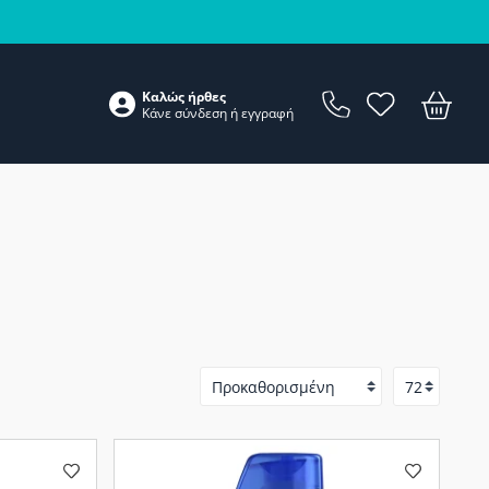
Καλώς ήρθες
Κάνε
σύνδεση
ή
εγγραφή