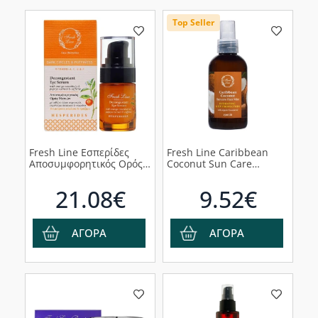
Top Seller
Fresh Line Εσπερίδες
Fresh Line Caribbean
Αποσυμφορητικός Ορός
Coconut Sun Care
Ματιών, 15ml
Αντηλιακό Μαλλιών
Σπρέι, 150ml
21.08€
9.52€
ΑΓΟΡΑ
ΑΓΟΡΑ