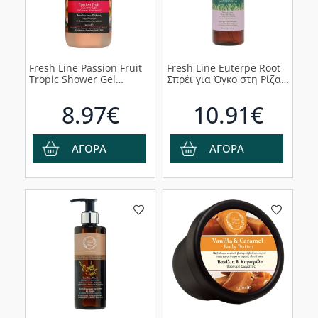
Fresh Line Passion Fruit
Fresh Line Euterpe Root
Τropic Shower Gel
Σπρέι για Όγκο στη Ρίζα,
Τροπικό Αφρόλουτρο,
100ml
300ml
8.97€
10.91€
ΑΓΟΡΑ
ΑΓΟΡΑ