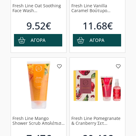
Fresh Line Oat Soothing
Fresh Line Vanilla
Face Wash
Caramel Βούτυρο
Καταπραϋντικό Τζελ
Σώματος, 150ml
Καθαρισμού για
9.52€
11.68€
Ευαίσθητη/Ξηρή
Επιδερμίδα με Βρώμη,
220ml
ΑΓΟΡΑ
ΑΓΟΡΑ
Fresh Line Mango
Fresh Line Pomegranate
Shower Scrub Απολέπιση
& Cranberry Σετ
Σώματος, 150ml
Περιποίησης Σώματος με
Εκχυλίσματα από Ρόδι &