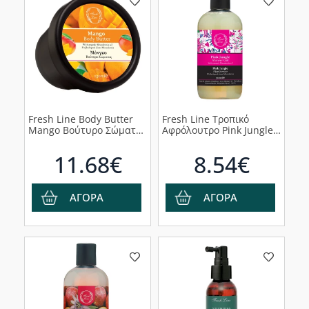
Fresh Line Body Butter
Fresh Line Τροπικό
Mango Βούτυρο Σώματος
Αφρόλουτρο Pink Jungle,
Εμπλουτισμένο με
300ml
Βιολογικό Έλαιο
11.68€
8.54€
Macadamia, 150ml
ΑΓΟΡΑ
ΑΓΟΡΑ