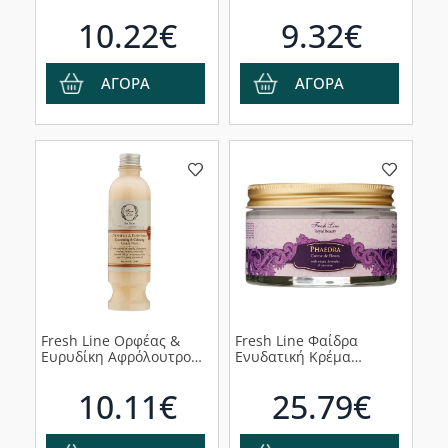
Body Butter, 150ml
του Πάθους, 150ml
10.22€
9.32€
ΑΓΟΡΑ
ΑΓΟΡΑ
Fresh Line Ορφέας &
Fresh Line Φαίδρα
Ευρυδίκη Αφρόλουτρο
Ενυδατική Κρέμα
Σώματος για Χαλάρωση
Σώματος, 200ml
& Ηρεμία, 250ml
10.11€
25.79€