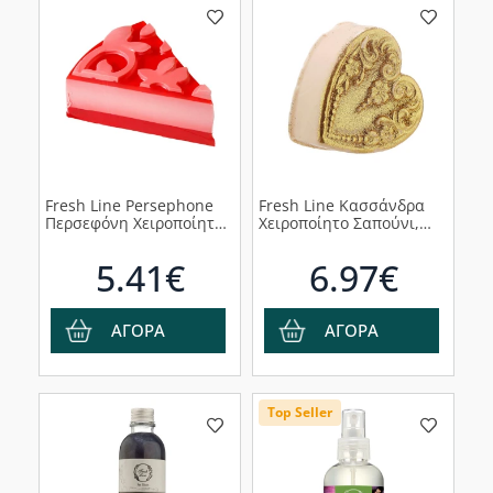
Fresh Line Persephone
Fresh Line Κασσάνδρα
Περσεφόνη Χειροποίητο
Χειροποίητο Σαπούνι,
Σαπούνι για
145g
Αισθησιασμό & Ευφορία,
5.41€
6.97€
120g
ΑΓΟΡΑ
ΑΓΟΡΑ
Top Seller