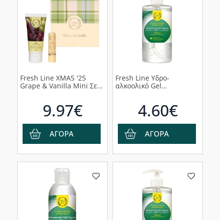
Fresh Line XMAS '25
Fresh Line Υδρο-
Grape & Vanilla Mini Σετ
αλκοολικό Gel
Περιποίησης Χεριών &
Καθαρισμού Χεριών
Χειλιών, 2τμχ
Χωρίς Άρωμα, 500ml
9.97€
4.60€
ΑΓΟΡΑ
ΑΓΟΡΑ