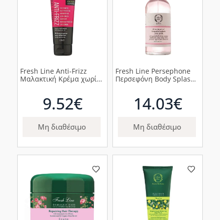
Fresh Line Anti-Frizz
Fresh Line Persephone
Μαλακτική Κρέμα χωρίς
Περσεφόνη Body Splash
Ξέβγαλμα, 120ml
Αισθησιασμό & Ευφορία,
100ml
9.52€
14.03€
Μη διαθέσιμο
Μη διαθέσιμο