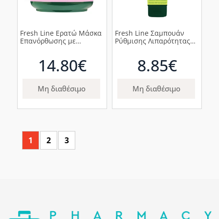
Fresh Line Ερατώ Μάσκα
Fresh Line Σαμπουάν
Επανόρθωσης με
Ρύθμισης Λιπαρότητας
Τριαντάφυλλο &
Θάλεια, 200ml
Σανταλόξυλο για
14.80€
8.85€
Κατεστραμμένα Μαλλιά,
200ml
Μη διαθέσιμο
Μη διαθέσιμο
1
2
3