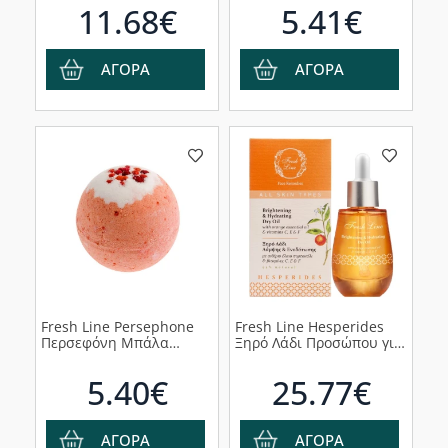
Ηρεμία, 120g
11.68€
5.41€
ΑΓΟΡΑ
ΑΓΟΡΑ
Fresh Line Persephone
Fresh Line Hesperides
Περσεφόνη Μπάλα
Ξηρό Λάδι Προσώπου για
Αρωματοθεραπείας για
Λάμψη & Ενυδάτωση,
Αισθησιασμό & Ευφορία,
30ml
5.40€
25.77€
230g
ΑΓΟΡΑ
ΑΓΟΡΑ