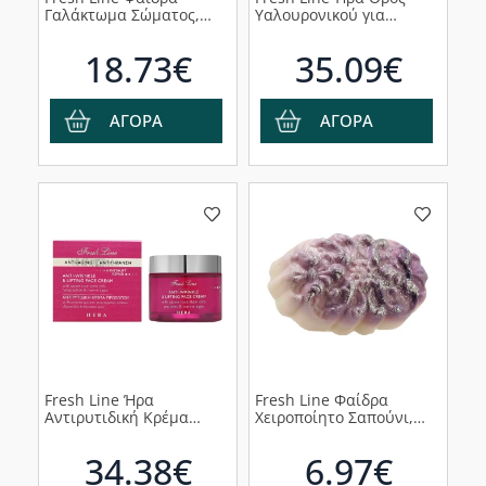
Γαλάκτωμα Σώματος,
Υαλουρονικού για
200ml
Γέμισμα Ρυτίδων, 30ml
18.73€
35.09€
ΑΓΟΡΑ
ΑΓΟΡΑ
Fresh Line Ήρα
Fresh Line Φαίδρα
Αντιρυτιδική Κρέμα
Χειροποίητο Σαπούνι,
Προσώπου, 50ml
145g
34.38€
6.97€