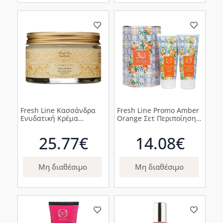
Fresh Line Κασσάνδρα
Fresh Line Promo Amber
Ενυδατική Κρέμα
Orange Σετ Περιποίησης
Σώματος, 200ml
Αφρόλουτρο Κεχριμπάρι
Πορτοκάλι, 200ml &
25.77€
14.08€
Γαλάκτωμα Σώματος
Κεχριμπάρι Πορτοκάλι,
200ml
Μη διαθέσιμο
Μη διαθέσιμο