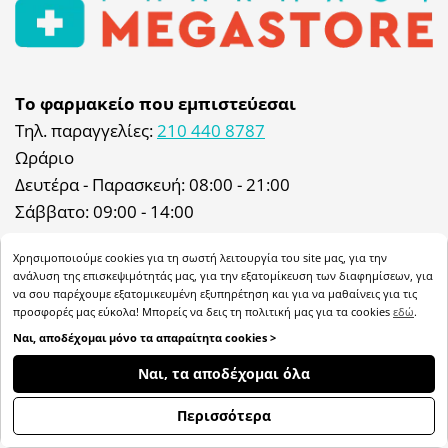
Το φαρμακείο που εμπιστεύεσαι
Τηλ. παραγγελίες:
210 440 8787
Ωράριο
Δευτέρα - Παρασκευή: 08:00 - 21:00
Σάββατο: 09:00 - 14:00
Φαρμακείο: Δευτέρα - Παρασκευή: 08:00 - 21:00
Χρησιμοποιούμε cookies για τη σωστή λειτουργία του site μας, για την
Σάββατο: 09:00 - 14:00 & 17:00 - 21:00
ανάλυση της επισκεψιμότητάς μας, για την εξατομίκευση των διαφημίσεων, για
να σου παρέχουμε εξατομικευμένη εξυπηρέτηση και για να μαθαίνεις για τις
προσφορές μας εύκολα! Μπορείς να δεις τη πολιτική μας για τα cookies
εδώ
.
My Megastore: 8:30 - 19:00 Σάββατο 9:30 - 17:30
Ναι, αποδέχομαι μόνο τα απαραίτητα cookies >
Διεύθυνση
ΦΊΛΤΡΑ
Ναι, τα αποδέχομαι όλα
Ιωάννου Μεταξά 47, 57003, Αγ. Αθανάσιος,
Θεσσαλονίκη
Περισσότερα
Email:
info@pharmacymegastore.gr