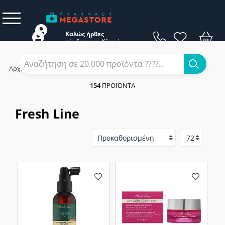
Καλώς ήρθες
σύνδεση
εγγραφή
Κάνε
ή
Αρχική
/
Εταιρίες
/
Fresh Line
154
ΠΡΟΪΌΝΤΑ
Fresh Line