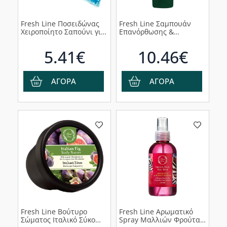
Fresh Line Ποσειδώνας
Fresh Line Σαμπουάν
Χειροποίητο Σαπούνι για
Επανόρθωσης &
Αναζωογόνηση &
Ενυδάτωσης Ερατώ,
Τόνωση, 120g
200ml
5.41€
10.46€
ΑΓΟΡΑ
ΑΓΟΡΑ
Fresh Line Βούτυρο
Fresh Line Αρωματικό
Σώματος Ιταλικό Σύκο
Spray Μαλλιών Φρούτα