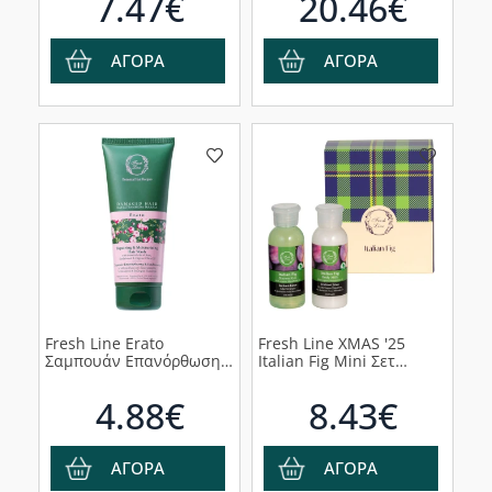
7.47€
20.46€
Cranberry, 2τμχ
ΑΓΟΡΑ
ΑΓΟΡΑ
Fresh Line Erato
Fresh Line XMAS '25
Σαμπουάν Επανόρθωσης
Italian Fig Mini Σετ
& Ενυδάτωσης για
Περιποίησης Σώματος,
Ταλαιπωρημένα Μαλλιά,
2τμχ
4.88€
8.43€
75ml
ΑΓΟΡΑ
ΑΓΟΡΑ