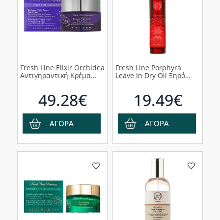
Fresh Line Elixir Orchidea
Fresh Line Porphyra
Αντιγηραντική Κρέμα
Leave In Dry Oil Ξηρό
Νύχτας για Πρόσωπο &
Λάδι για
Λαιμό, 50ml
Θερμοπροστασία &
49.28€
19.49€
Λάμψη, 100ml
ΑΓΟΡΑ
ΑΓΟΡΑ