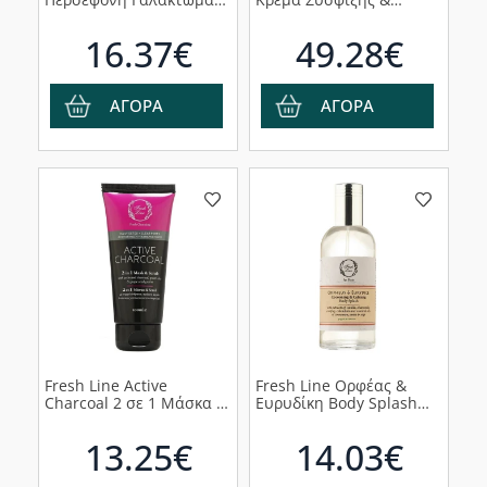
Σώματος για
Ανόρθωσης
Αισθησιασμό & Ευφορία,
Περιγράμματος, 50ml
16.37€
49.28€
250ml
ΑΓΟΡΑ
ΑΓΟΡΑ
Fresh Line Active
Fresh Line Ορφέας &
Charcoal 2 σε 1 Μάσκα &
Ευρυδίκη Body Splash
Απολέπιση Ενεργός
για Χαλάρωση & Ηρεμία,
Άνθρακας, 100ml
100ml
13.25€
14.03€