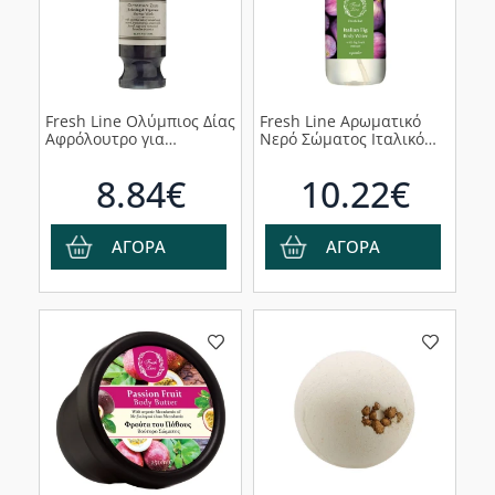
Fresh Line Ολύμπιος Δίας
Fresh Line Αρωματικό
Αφρόλουτρο για
Νερό Σώματος Ιταλικό
Χαλάρωση & Σφρίγος,
Σύκο Body Water Italian
250ml
Fig, 150ml
8.84€
10.22€
ΑΓΟΡΑ
ΑΓΟΡΑ