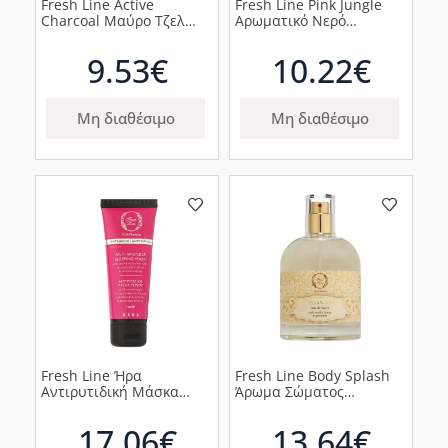
Fresh Line Active
Fresh Line Pink Jungle
Charcoal Μαύρο Τζελ
Αρωματικό Νερό
Καθαρισμού Ενεργός
Σώματος Fragrant Water,
Άνθρακας, 220ml
150ml
9.53€
10.22€
Μη διαθέσιμο
Μη διαθέσιμο
Fresh Line Ήρα
Fresh Line Body Splash
Αντιρυτιδική Μάσκα
Άρωμα Σώματος
Ύπνου με Ρετινόλη &
Κασσάνδρα, 100ml
Σεντέλα, 75ml
17.06€
13.64€