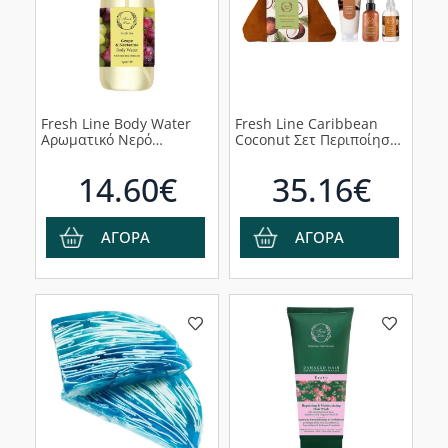
Fresh Line Body Water
Fresh Line Caribbean
Αρωματικό Νερό
Coconut Σετ Περιποίησης
Σώματος Σταφύλι &
με Νότες Καρύδας,
Νεκταρίνι,150ml
Καραμέλας &
14.60€
35.16€
Ηλιοτρόπιου, 3τμχ
ΑΓΟΡΑ
ΑΓΟΡΑ