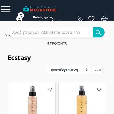
Καλώς ήρθες
σύνδεση
εγγραφή
Κάνε
ή
Αρχική
/
Εταιρίες
/
Ecstasy
9
ΠΡΟΪΌΝΤΑ
Ecstasy