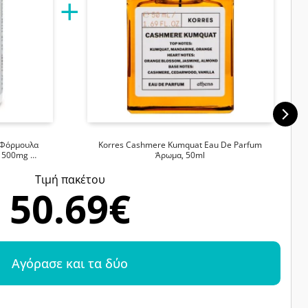
s Φόρμουλα
Korres Cashmere Kumquat Eau De Parfum
A 500mg …
Άρωμα, 50ml
Tιμή πακέτου
50.69€
Αγόρασε και τα δύο