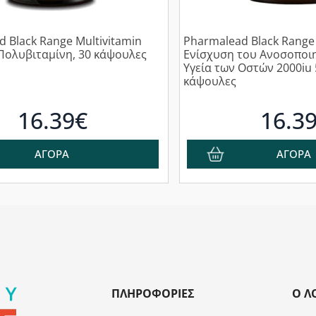
 Black Range Multivitamin
Pharmalead Black Range 
Πολυβιταμίνη, 30 κάψουλες
Ενίσχυση του Ανοσοποιη
Υγεία των Οστών 2000iu
κάψουλες
16.39€
16.3
ΑΓΟΡΑ
ΑΓΟΡΑ
ΠΛΗΡΟΦΟΡΊΕΣ
Ο Λ