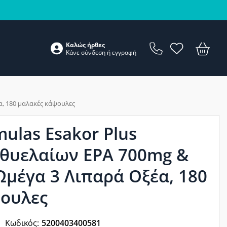
Καλώς ήρθες
Κάνε
σύνδεση
ή
εγγραφή
α, 180 μαλακές κάψουλες
mulas Esakor Plus
θυελαίων EPA 700mg &
μέγα 3 Λιπαρά Οξέα, 180
ουλες
Κωδικός:
5200403400581