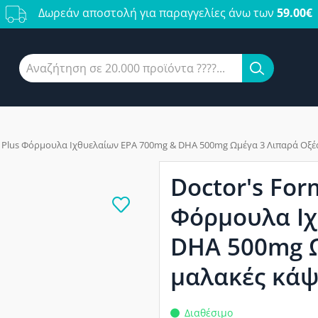
Δωρεάν αποστολή για παραγγελίες άνω των
59.00€
r Plus Φόρμουλα Ιχθυελαίων EPA 700mg & DHA 500mg Ωμέγα 3 Λιπαρά Οξέ
Doctor's For
Φόρμουλα Ιχ
DHA 500mg Ω
μαλακές κάψ
Διαθέσιμο