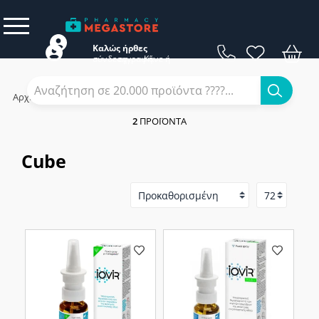
Καλώς ήρθες
σύνδεση
εγγραφή
Κάνε
ή
Αρχική
/
Εταιρίες
/
Cube
2
ΠΡΟΪΌΝΤΑ
Cube