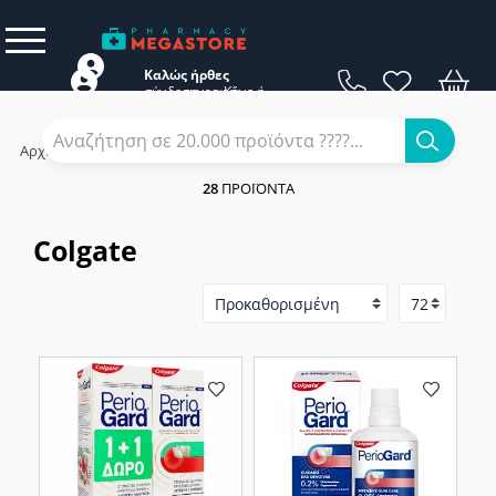
Καλώς ήρθες
σύνδεση
εγγραφή
Κάνε
ή
Αρχική
/
Εταιρίες
/
Colgate
28
ΠΡΟΪΌΝΤΑ
Colgate