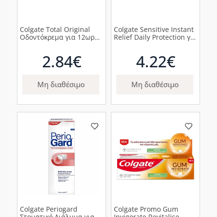
Colgate Total Original
Colgate Sensitive Instant
Οδοντόκρεμα για 12ωρη
Relief Daily Protection για
Προστασία, 75ml
Καθημερινή Προστασία
των Ευαίσθητων
2.84€
4.22€
Δοντιών, 75ml
Μη διαθέσιμο
Μη διαθέσιμο
Colgate Periogard
Colgate Promo Gum
Στοματικό Διάλυμα για
Invigorate Revitalise