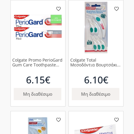
Colgate Promo PerioGard
Colgate Total
Gum Care Toothpaste
Μεσοδόντια Βουρτσάκια
Οδοντόκρεμα, 75ml x 2
5mm, 6 τεμάχια
6.15€
6.10€
Μη διαθέσιμο
Μη διαθέσιμο