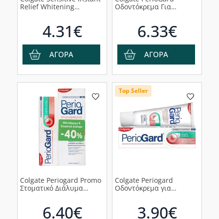
Relief Whitening
Οδοντόκρεμα Για
Οδοντόκρεμα για
Προστασία Των Ούλων
Ανακούφιση από τον
75ml & Δώρο
4.31€
6.33€
Πόνο της Ευαισθησίας &
Οδοντόβουρτσα Μαλακή
Λευκό Χαμόγελο, 75ml
ΑΓΟΡΑ
ΑΓΟΡΑ
Top Seller
Colgate Periogard Promo
Colgate Periogard
Στοματικό Διάλυμα
Οδοντόκρεμα για
400ml & Οδοντόκρεμα
Προστασία των Ούλων &
για την Προστασία των
Δροσερή Αναπνοή, 75ml
6.40€
3.90€
Ούλων 75ml, 1σετ