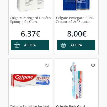
Colgate Periogard Πακέτο
Colgate Periogard 0,2%
Προσφοράς Gum
Στοματικό Διάλυμα,
Protection Στοματικό
300ml
Διάλυμα για Προστασία
6.37€
8.00€
των Ούλων & Δροσερή
Αναπνοή 1+1 Δώρο,
800ml
ΑΓΟΡΑ
ΑΓΟΡΑ
Colgate Sensitive Instant
Colgate PerioGard