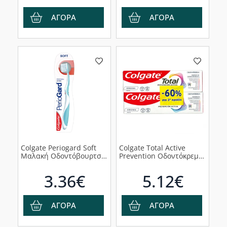
ΑΓΟΡΑ
ΑΓΟΡΑ
Colgate Periogard Soft
Colgate Total Active
Μαλακή Οδοντόβουρτσα
Prevention Οδοντόκρεμα,
για την Προστασία των
2x75ml
Ούλων, 1τμχ
3.36€
5.12€
ΑΓΟΡΑ
ΑΓΟΡΑ