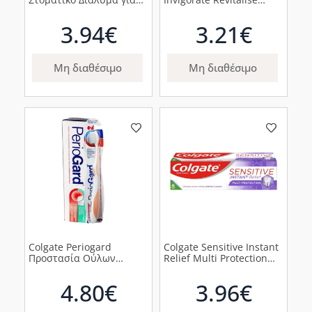
την Προστασία των
Φθοριούχος
Ούλων, 400ml
Οδοντόκρεμα για
3.94€
3.21€
Καθημερινή Στοματική
Υγιεινή, 75ml
Μη διαθέσιμο
Μη διαθέσιμο
Colgate Periogard
Colgate Sensitive Instant
Προστασία Ούλων
Relief Multi Protection
Οδοντόκρεμα, 75ml &
Οδοντόκρεμα για
Δώρο Colgate Periogard
Ανακούφιση από τον
4.80€
3.96€
Ultra Soft Προστασία
Πόνο της Ευαισθησίας,
Ούλων Οδοντόβουρτσα,
75ml