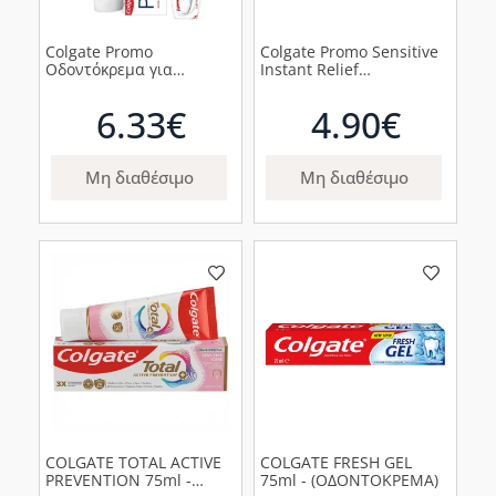
Colgate Promo
Colgate Promo Sensitive
Οδοντόκρεμα για
Instant Relief
Προστασία των Ούλων,
Οδοντόκρεμα που
75ml & Οδοντόβουρτσα
Ανακουφίζει από την
6.33€
4.90€
για την Προστασία των
Ευαισθησία, 2x75ml
Ούλων Soft, 1σετ
Μη διαθέσιμο
Μη διαθέσιμο
COLGATE TOTAL ACTIVE
COLGATE FRESH GEL
PREVENTION 75ml -
75ml - (ΟΔΟΝΤΟΚΡΕΜΑ)