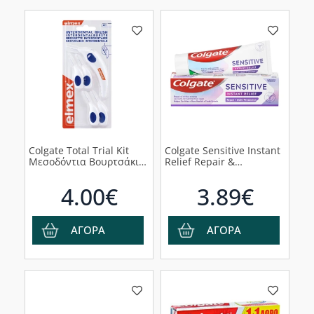
Colgate Total Trial Kit
Colgate Sensitive Instant
Μεσοδόντια Βουρτσάκια
Relief Repair &
με Λαβή Mixed, 4τμχ
MultiProtection
Toothpaste Οδοντόκρεμα
4.00€
3.89€
για Ευαίσθητα Δόντια,
75ml
ΑΓΟΡΑ
ΑΓΟΡΑ