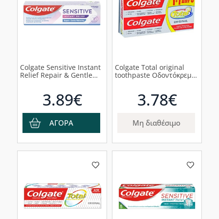
Colgate Sensitive Instant
Colgate Total original
Relief Repair & Gentle
toothpaste Οδοντόκρεμα
Whitening Οδοντόκρεμα
για 12ωρη προστασία
για την Επαναφορά της
1+1 Δώρο, 150ml
3.89€
3.78€
Φυσικής Λευκότητας των
Δοντιών, 75m
ΑΓΟΡΑ
Μη διαθέσιμο