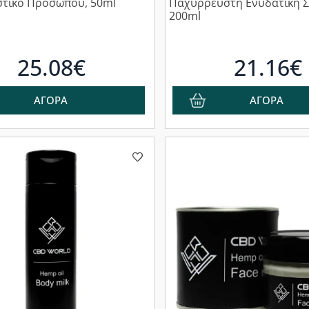
στικό Προσώπου, 50ml
Παχύρρευστη Ενυδατική 
200ml
25.08€
21.16€
ΑΓΟΡΑ
ΑΓΟΡΑ