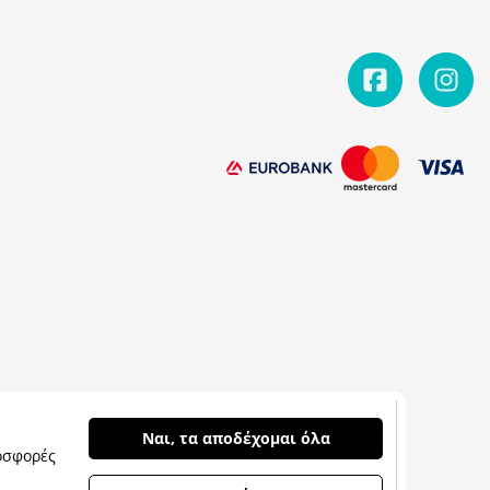
Ναι, τα αποδέχομαι όλα
οσφορές