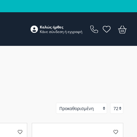
Καλώς ήρθες
Κάνε
σύνδεση
ή
εγγραφή