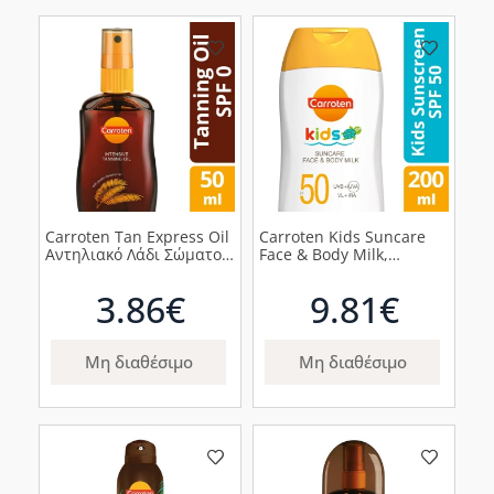
Carroten Tan Express Oil
Carroten Kids Suncare
Αντηλιακό Λάδι Σώματος
Face & Body Milk,
για Έντονο Μαύρισμα με
Παιδικό Αντηλιακό
Έλαιο Καρύδας, SPF0,
Γαλάκτωμα Προσώπου &
3.86€
9.81€
50ml
Σώματος SPF50+, 200ml
Μη διαθέσιμο
Μη διαθέσιμο