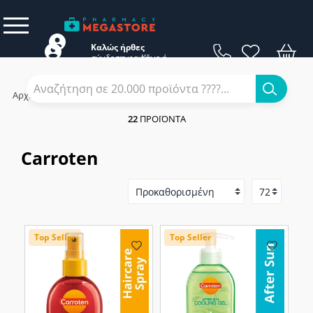
Καλώς ήρθες
σύνδεση
εγγραφή
Κάνε
ή
Αρχική
/
Εταιρίες
/
Carroten
22
ΠΡΟΪΌΝΤΑ
Carroten
Top Seller
Top Seller