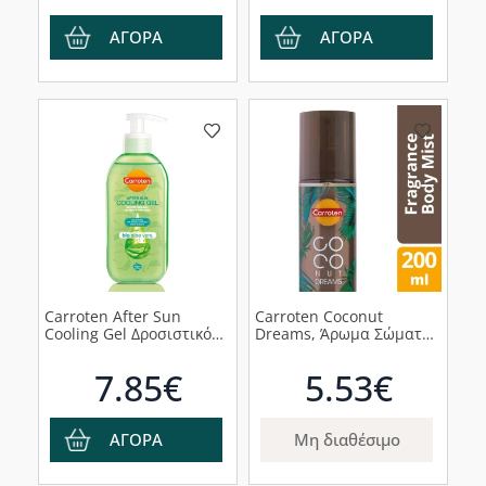
150ml
ΑΓΟΡΑ
ΑΓΟΡΑ
Carroten After Sun
Carroten Coconut
Cooling Gel Δροσιστικό
Dreams, Άρωμα Σώματος
Gel για Μετά τον Ήλιο,
Καρύδα σε Σπρέι, 200ml
200ml
7.85€
5.53€
ΑΓΟΡΑ
Μη διαθέσιμο