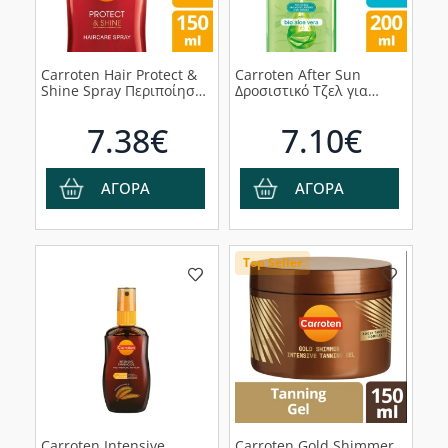
Carroten Hair Protect &
Carroten After Sun
Shine Spray Περιποίησης
Δροσιστικό Τζελ για
για τα Μαλλιά, 150ml
Μετά τον Ήλιο με Αλόη
Βέρα, 200ml
7.38€
7.10€
ΑΓΟΡΑ
ΑΓΟΡΑ
Top Seller
Carroten Intensive
Carroten Gold Shimmer