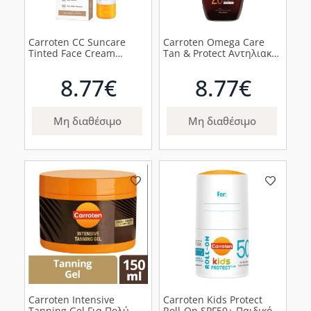
Carroten CC Suncare
Carroten Omega Care
Tinted Face Cream
Tan & Protect Αντηλιακό
Αντηλιακή Κρέμα
Λάδι Μαυρίσματος με
Προσώπου CC με Χρώμα
SPF20, 150ml
8.77€
8.77€
SPF50, 50ml
Μη διαθέσιμο
Μη διαθέσιμο
Carroten Intensive
Carroten Kids Protect
Tanning Gel Για Πολύ
Roll-On SPF50+ Παιδικό