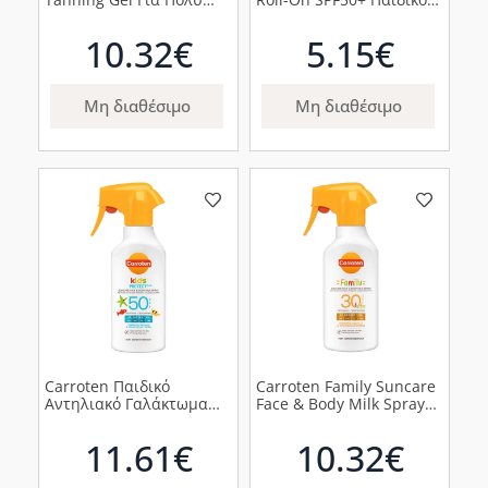
Έντονο Μαύρισμα, 150ml
Αντηλιακό Γαλάκτωμα σε
Μορφή Roll-On, 50ml
10.32€
5.15€
Μη διαθέσιμο
Μη διαθέσιμο
Carroten Παιδικό
Carroten Family Suncare
Αντηλιακό Γαλάκτωμα
Face & Body Milk Spray
Trigger Spray SPF50,
SPF30 Αντηλιακό
270ml
Γαλάκτωμα Family
11.61€
10.32€
Trigger Spray, 270ml