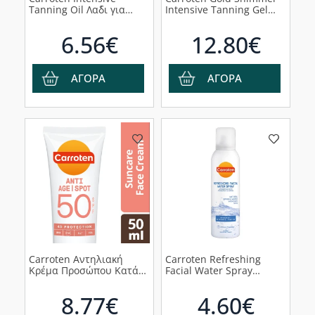
Tanning Oil Λα΄δι για
Intensive Tanning Gel
Έντονο Μαύρισμα Χωρίς
Ιριδίζον Gel Gold για
Προστασία, 150ml
Πολύ Έντονο Μαύρισμα,
6.56€
12.80€
150ml
ΑΓΟΡΑ
ΑΓΟΡΑ
Carroten Αντηλιακή
Carroten Refreshing
Κρέμα Προσώπου Κατά
Facial Water Spray
των Κηλίδων SPF50, 50ml
Natural Spring Water
Δροσιστικό Νερό
8.77€
4.60€
Προσώπου σε Spray,