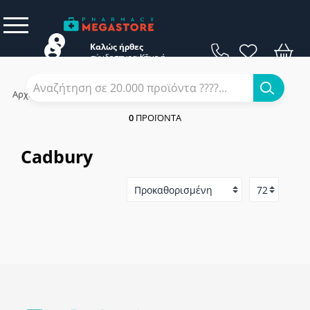
Καλώς ήρθες
σύνδεση
εγγραφή
Κάνε
ή
Αρχική
/
Εταιρίες
/
Cadbury
0
ΠΡΟΪΌΝΤΑ
Cadbury