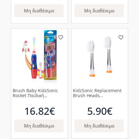
Μη διαθέσιμο
Μη διαθέσιμο
Brush Baby KidzSonic
KidzSonic Replacement
Rocket Παιδική
Brush Heads
Ηλεκτρική
Aνταλλακτικά Kεφαλή 6+
Οδοντόβουρτσα 3+, 1
ετών, 2τμχ
16.82€
5.90€
τμχ
Μη διαθέσιμο
Μη διαθέσιμο