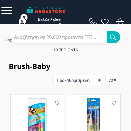
Καλώς ήρθες
σύνδεση
εγγραφή
Κάνε
ή
Αρχική
/
Εταιρίες
/
Brush-Baby
10
ΠΡΟΪΌΝΤΑ
Brush-Baby