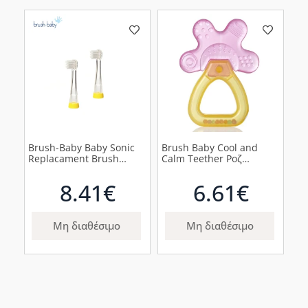
Brush-Baby Baby Sonic
Brush Baby Cool and
Replacament Brush
Calm Teether Ροζ
Heads Aνταλλακτικά με
Kαταπραϋντικός
Κεφαλή 3-6 ετών, 2τμχ
Δακτύλιος για την
8.41€
6.61€
Οδοντοφυΐα, 1τμχ
Μη διαθέσιμο
Μη διαθέσιμο