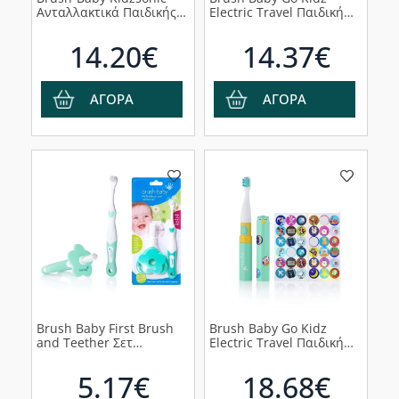
Ανταλλακτικά Παιδικής
Electric Travel Παιδική
Ηλεκτρικής
Ηλεκτρική
Οδοντόβουρτσας για 6+
Οδοντόβουρτσα Μπλε &
14.20€
14.37€
χρονών, 4 τμχ
Αυτοκόλλητα, 1τμχ
ΑΓΟΡΑ
ΑΓΟΡΑ
Brush Baby First Brush
Brush Baby Go Kidz
and Teether Σετ
Electric Travel Παιδική
Οδοντοφυίας για Βρέφη
Ηλεκτρική
0-18 μηνών, 2τμχ
Οδοντόβουρτσα Πράσινη
5.17€
18.68€
& Αυτοκόλλητα, 1 τμχ