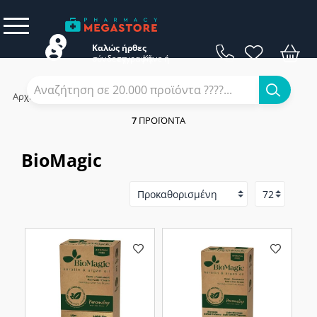
Καλώς ήρθες
σύνδεση
εγγραφή
Κάνε
ή
Αρχική
/
Εταιρίες
/
BioMagic
7
ΠΡΟΪΌΝΤΑ
BioMagic