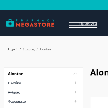
Προϊόντα
Αρχική
/
Εταιρίες
/
Alontan
Alo
Alontan
Γυναίκα
Άνδρας
Φαρμακείο