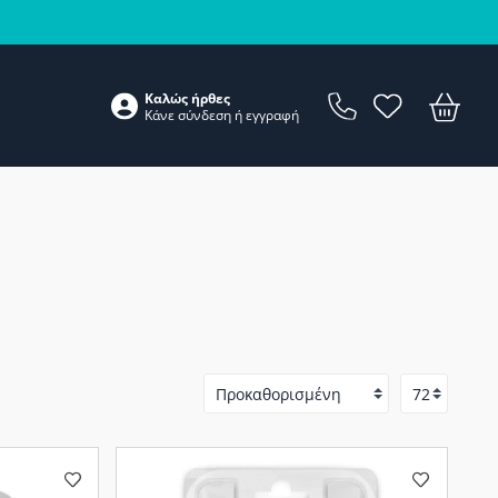
Καλώς ήρθες
Κάνε
σύνδεση
ή
εγγραφή