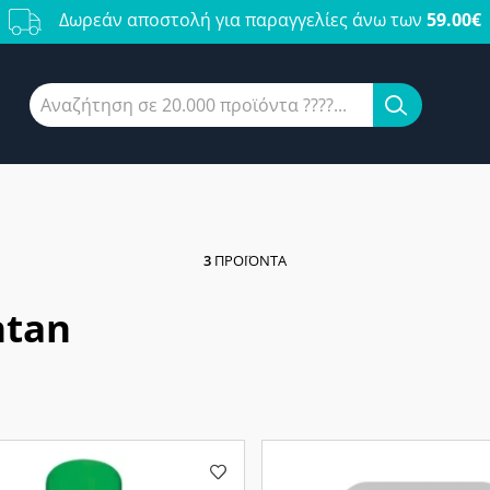
Δωρεάν αποστολή για παραγγελίες άνω των
59.00€
3
ΠΡΟΪΌΝΤΑ
ntan