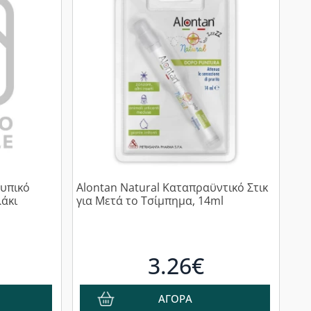
ουπικό
Alontan Natural Καταπραϋντικό Στικ
άκι
για Μετά το Τσίμπημα, 14ml
3.26€
ΑΓΟΡΑ