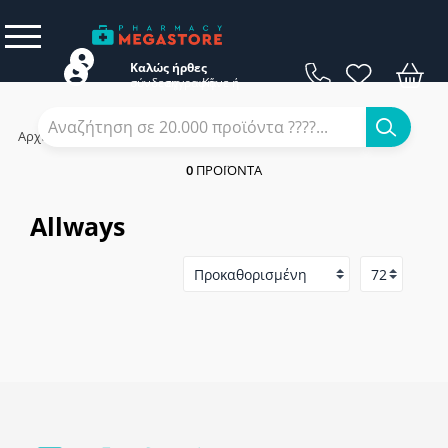
Καλώς ήρθες
σύνδεση
εγγραφή
Κάνε
ή
Αρχική
/
Εταιρίες
/
Allways
0
ΠΡΟΪΌΝΤΑ
Allways