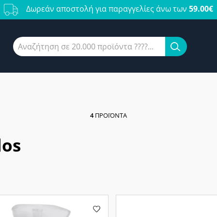
Δωρεάν αποστολή για παραγγελίες άνω των
59.00€
4
ΠΡΟΪΌΝΤΑ
los