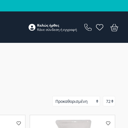
Καλώς ήρθες
Κάνε
σύνδεση
ή
εγγραφή