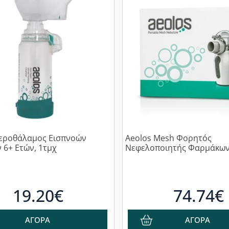
Αεροθάλαμος Εισπνοών
Aeolos Mesh Φορητός
 6+ Ετών, 1τμχ
Νεφελοποιητής Φαρμάκων
19.20€
74.74€
ΑΓΟΡΑ
ΑΓΟΡΑ