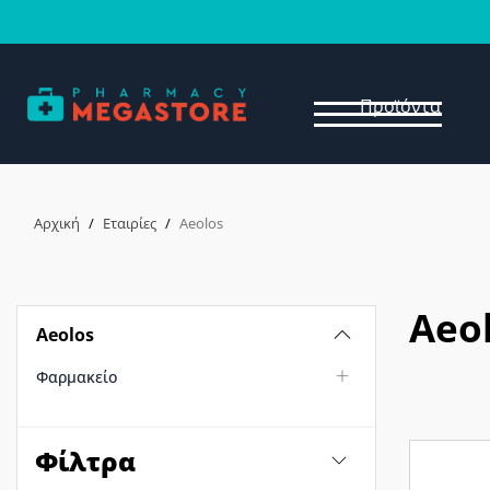
Προϊόντα
Αρχική
/
Εταιρίες
/
Aeolos
Aeo
Aeolos
Φαρμακείο
Φίλτρα