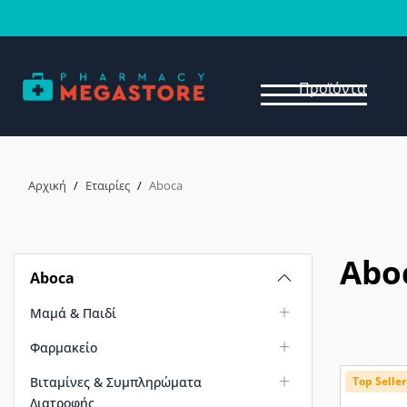
Προϊόντα
Αρχική
/
Εταιρίες
/
Aboca
Abo
Aboca
Μαμά & Παιδί
Φαρμακείο
Βιταμίνες & Συμπληρώματα
Top Seller
Διατροφής