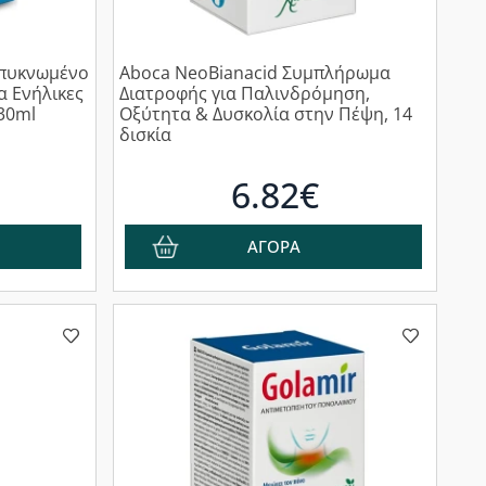
μπυκνωμένο
Aboca NeoBianacid Συμπλήρωμα
α Ενήλικες
Διατροφής για Παλινδρόμηση,
 30ml
Οξύτητα & Δυσκολία στην Πέψη, 14
δισκία
6.82€
ΑΓΟΡΑ