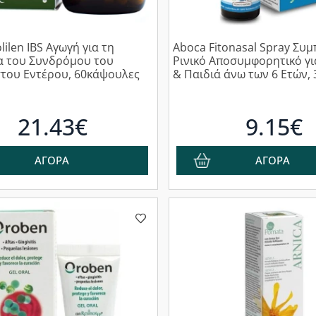
lilen IBS Αγωγή για τη
Aboca Fitonasal Spray Συ
α του Συνδρόμου του
Ρινικό Αποσυμφορητικό γι
στου Εντέρου, 60κάψουλες
& Παιδιά άνω των 6 Ετών,
21.43€
9.15€
ΑΓΟΡΑ
ΑΓΟΡΑ