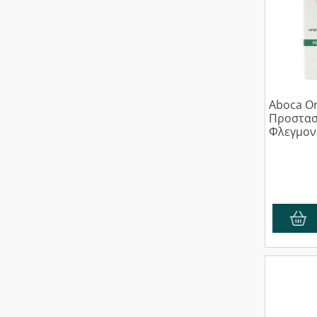
Aboca Or
Προστασ
Φλεγμονέ