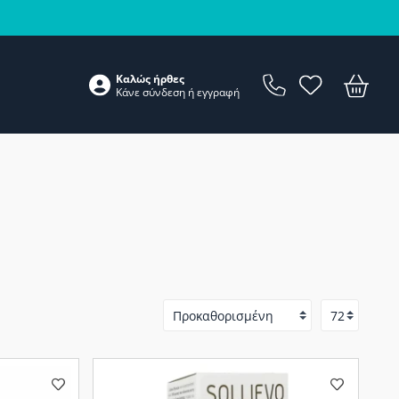
Καλώς ήρθες
Κάνε
σύνδεση
ή
εγγραφή