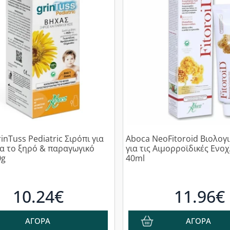
inTuss Pediatric Σιρόπι για
Aboca NeoFitoroid Βιολογ
ια το ξηρό & παραγωγικό
για τις Αιμορροϊδικές Ενοχ
0g
40ml
10.24€
11.96€
ΑΓΟΡΑ
ΑΓΟΡΑ