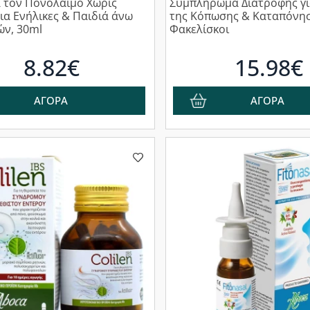
α τον Πονόλαιμο Χωρίς
Συμπλήρωμα Διατροφής γ
ια Ενήλικες & Παιδιά άνω
της Κόπωσης & Καταπόνησ
ών, 30ml
Φακελίσκοι
8.82€
15.98€
ΑΓΟΡΑ
ΑΓΟΡΑ