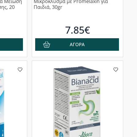
ια Μείωση
Μικροκλύσμα με Promelaxin για
ης, 20
Παιδιά, 30gr
7.85€
ΑΓΟΡΑ