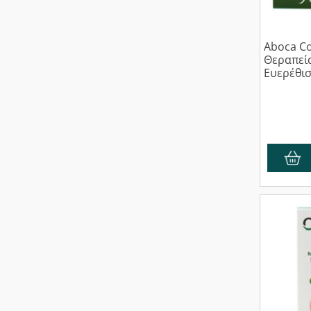
Aboca Co
Θεραπεί
Ευερέθι