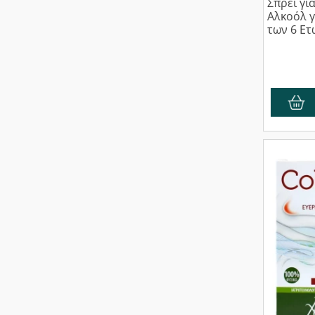
Σπρέι γι
Αλκοόλ γ
των 6 Ετ