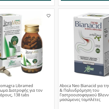
tomagra Libramed
Aboca Neo Bianacid για τ
ωμα Διατροφής για τον
& Παλινδρόμηση του
άρους, 138 tabs
Γαστροοισοφαγικού Βλενν
μασώμενες ταμπλέτες