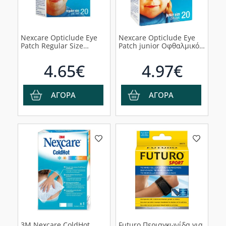
Nexcare Opticlude Eye
Nexcare Opticlude Eye
Patch Regular Size
Patch junior Οφθαλμικός
Οφθαλμικό Επίθεμα,
Επίδεσμος 20τμχ
20τμχ
4.65€
4.97€
ΑΓΟΡΑ
ΑΓΟΡΑ
3M Nexcare ColdHot
Futuro Περιαγκωνίδα για