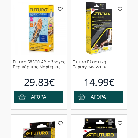
Futuro 58500 Αδιάβροχος
Futuro Ελαστική
Περικάρπιος Νάρθηκας
Περιαγκωνίδα με
για Δεξί Χέρι, 1τμχ
Μαξιλαράκια Πίεσης -
47863, 1τμχ
29.83€
14.99€
ΑΓΟΡΑ
ΑΓΟΡΑ