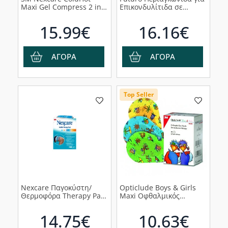
Maxi Gel Compress 2 in 1
Επικονδυλίτιδα σε
Maxi (19.5cm x 30cm),
Μαύρο χρώμα 45975
1τμχ
15.99€
16.16€
ΑΓΟΡΑ
ΑΓΟΡΑ
Top Seller
Nexcare Παγοκύστη/
Opticlude Boys & Girls
Θερμοφόρα Therapy Pack
Maxi Οφθαλμικός
Flexible 11cm x 23.5cm
Ορθοπτικός Επίδεσμος
5.7cm x 8.2cm, 20τμχ
14.75€
10.63€