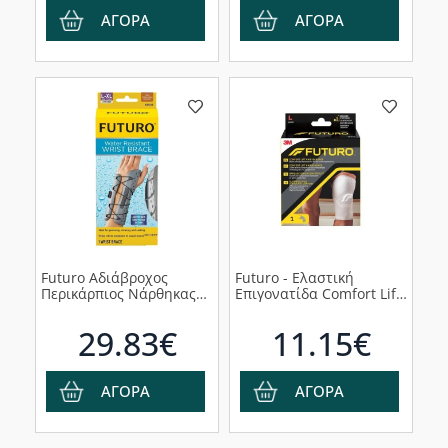
ΑΓΟΡΑ
ΑΓΟΡΑ
Futuro Αδιάβροχος
Futuro - Ελαστική
Περικάρπιος Νάρθηκας
Επιγονατίδα Comfort Lift
Αριστερό Χέρι 58503,
Μέγεθος (76588), 1τμχ
1τμχ
29.83€
11.15€
ΑΓΟΡΑ
ΑΓΟΡΑ