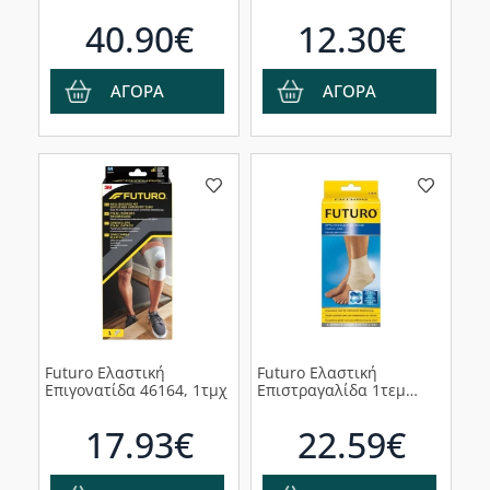
Επιστραγαλίδα Δετή σε
Μπεζ
40.90€
12.30€
ΑΓΟΡΑ
ΑΓΟΡΑ
Futuro Ελαστική
Futuro Ελαστική
Επιγονατίδα 46164, 1τμχ
Επιστραγαλίδα 1τεμ
(47875DAB)
17.93€
22.59€