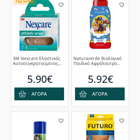
Top Seller
3M Nexcare Ελαστικός
Naturaverde Βιολογικό
Αυτοσυγκρατούμενος
Παιδικό Αφρόλουτρο
Επίδεσμος 5cmx2.5m
Bath με Βρώμη σε
1τμχ
Μορφή Αφρού, 250ml
5.90€
5.92€
ΑΓΟΡΑ
ΑΓΟΡΑ