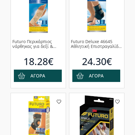
Futuro Περικάρπιος
Futuro Deluxe 46645
νάρθηκας για δεξί &
Αθλητική Επιστραγαλίδα
αριστερό χέρι 1τεμ
One Size, 1τμχ
(47854DAB)
18.28€
24.30€
ΑΓΟΡΑ
ΑΓΟΡΑ