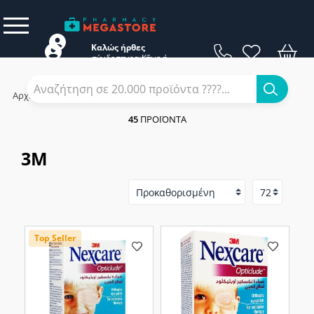
Καλώς ήρθες
σύνδεση
εγγραφή
Κάνε
ή
Αρχική
/
Εταιρίες
/
3M
45
ΠΡΟΪΌΝΤΑ
3M
Top Seller