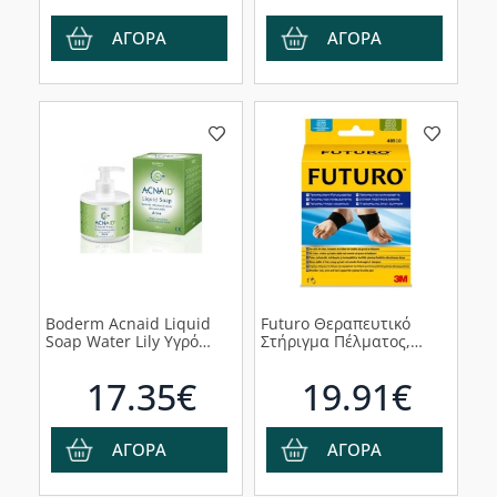
ΑΓΟΡΑ
ΑΓΟΡΑ
Boderm Acnaid Liquid
Futuro Θεραπευτικό
Soap Water Lily Υγρό
Στήριγμα Πέλματος,
Σαπούνι Καθαρισμού,
Καμάρας & Πτέρνας
300ml
48510, 2τμχ
17.35€
19.91€
ΑΓΟΡΑ
ΑΓΟΡΑ