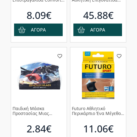
1τεμ (76582IEP)
45697, 1τμχ
8.09€
45.88€
ΑΓΟΡΑ
ΑΓΟΡΑ
Παιδική Μάσκα
Futuro Αθλητικό
Προστασίας Μιας
Περικάρπιο Ένα Μέγεθος
Χρήσης Spiderman,
46378, 1τμχ
10τμχ
2.84€
11.06€