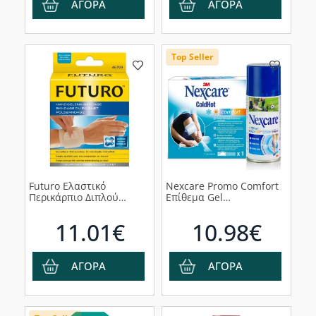
ΑΓΟΡΑ
ΑΓΟΡΑ
Top Seller
Futuro Ελαστικό
Nexcare Promo Comfort
Περικάρπιο Διπλού
Επίθεμα Gel
Δεσίματος 46709, 1τμχ
Κρυοθεραπείας/
Θερμοθεραπείας Γενικής
11.01€
10.98€
Χρήσης 26x11cm, 1τμχ &
Ψυκτικό Σπρέι Άμεσης
Δράσης, 150ml
ΑΓΟΡΑ
ΑΓΟΡΑ