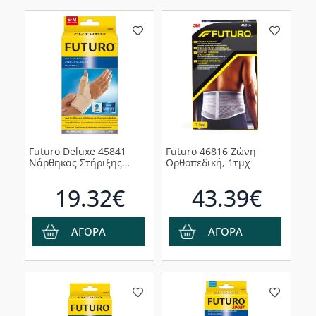
Futuro Deluxe 45841
Futuro 46816 Ζώνη
Νάρθηκας Στήριξης
Ορθοπεδική, 1τμχ
Αντίχειρα, Για Δεξί ή
Αριστερό Χέρι, 1 τμχ
19.32€
43.39€
ΑΓΟΡΑ
ΑΓΟΡΑ