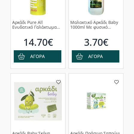
Αρκάδι Pure All
Μαλακτικό Αρκάδι Baby
Ενυδατικό Γαλάκτωμα
1000ml Με φυσικό
Αρκάδι με Καλέντουλα
εκχύλισμα ελιάς
για Μωρά από 0+ μηνών,
14.70€
3.70€
360ml
ΑΓΟΡΑ
ΑΓΟΡΑ
Αρκάδι Baby Σκόνη
Αρκάδι Πράσινο Σαπούνι