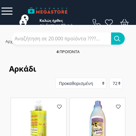
Καλώς ήρθες
σύνδεση
εγγραφή
Κάνε
ή
Αρχική
/
Εταιρίες
/
Αρκάδι
4
ΠΡΟΪΌΝΤΑ
Αρκάδι